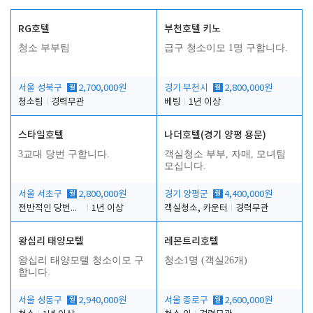
RG호텔
부천호텔 키노
청소 부부팀
급구 청소이모 1명 구합니다.
서울 성북구
월
2,700,000원
경기 부천시
월
2,800,000원
청소팀
경력무관
베팅
1년 이상
스타일호텔
나더호텔(경기 양평 용문)
3교대 당번 구합니다.
객실청소 부부, 자매, 모녀팀
모십니다.
서울 서초구
월
2,800,000원
경기 양평군
월
4,400,000원
전반적인 당번업무
1년 이상
객실청소, 카운터
경력무관
왕십리 태양모텔
레몬트리호텔
왕십리 태양모텔 청소이모 구
청소1명 (객실26개)
합니다.
서울 성동구
월
2,940,000원
서울 종로구
월
2,600,000원