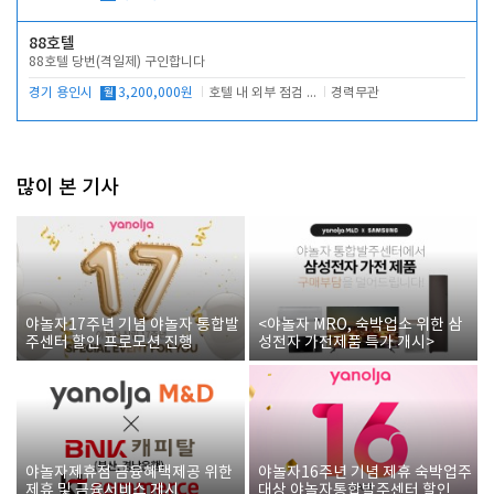
88호텔
88호텔 당번(격일제) 구인합니다
경기 용인시
월
3,200,000원
호텔 내 외부 점검 및 프런트 운영
경력무관
많이 본 기사
야놀자17주년 기념 야놀자 통합발
<야놀자 MRO, 숙박업소 위한 삼
주센터 할인 프로모션 진행
성전자 가전제품 특가 개시>
야놀자제휴점 금융혜택제공 위한
야놀자16주년 기념 제휴 숙박업주
제휴 및 금융서비스 게시
대상 야놀자통합발주센터 할인쿠