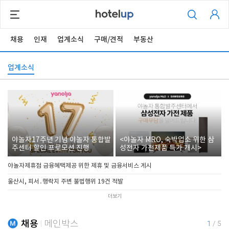
채용
인재
업계소식
구매/견적
부동산
업계소식
야놀자17주년 기념 야놀자 통합발
<야놀자 MRO, 숙박업소 위한 삼
주센터 할인 프로모션 진행
성전자 가전제품 특가 개시>
야놀자제휴점 금융혜택제공 위한 제휴 및 금융서비스 게시
울산시, 피서․행락지 주변 불법행위 19건 적발
더보기
채용
메인박스
1
/
5