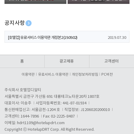
폰 증정
공지사항
[호텔업] 개인정보 처리방침 개정본1 (19.09.02)
2019.07.30
[호텔업] 유료서비스 이용약관 개정본2 (19.09.02)
2019.07.30
[호텔업] 개인정보 처리방침 개정본2 (19.09.02)
2019.07.30
홈
광고제휴
고객센터
이용약관
유료서비스 이용약관
개인정보처리방침
PC버전
주식회사 호텔업디알티
서울특별시 금천구 가산동 691 대륭테크노타운20차 1807호
대표이사: 이송주
사업자등록번호: 441-87-01934
통신판매업신고: 서울금천-1204 호
직업정보: J1206020200010
고객센터: 1644-7896
Fax: 02-2225-8487
이메일:
hdrt1109@hotelupdrt.com
Copyright ⓒ HotelupDRT Corp. All Right Reserved.