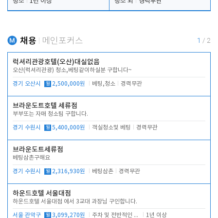
청소
1년 이상
청소 외
경력무관
채용
메인포커스
1
/
2
럭셔리관광호텔(오산)대실없음
오산(럭셔리관광) 청소,베팅같이하실분 구합니다~
경기 오산시
월
2,500,000원
베팅,청소
경력무관
브라운도트호텔 세류점
부부또는 자매 청소팀 구합니다.
경기 수원시
월
5,400,000원
객실청소및 베팅
경력무관
브라운도트세류점
베팅삼촌구해요
경기 수원시
월
2,316,930원
베팅삼촌
경력무관
하운드호텔 서울대점
하운드호텔 서울대점 에서 3교대 과장님 구인합니다.
서울 관악구
월
3,099,270원
주차 및 전반적인 당번업무
1년 이상