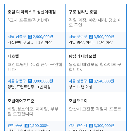
호텔 디 아티스트 성신여대점
구로 컬리넌 호텔
3교대 프론트(격,비,비)
격일 과장, 야간 대리, 청소 이
모 구인
서울 성북구
월
2,900,000원
서울 구로구
월
3,500,000원
객실판매 및 고객응대
1년 이상
격일 과장, 야간 대리, 청소 이모
1년 이상
티호텔
왕십리 태양모텔
프런트당번 주5일 근무 구인합
왕십리 태양모텔 청소이모 구
니다
합니다.
서울 강동구
월
3,000,000원
서울 성동구
월
2,940,000원
당번, 프런트업무
1년 이상
청소
1년 이상
호텔에어포트준
호텔오로이
베팅,청소이모, 자매팀, 부부
안산시 고잔동 격일제 프론트
팀 모집합니다.
인천 중구
월
2,500,000원
경기 안산시
월
3,300,000원