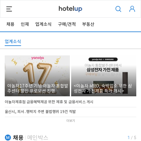
채용
인재
업계소식
구매/견적
부동산
업계소식
야놀자17주년 기념 야놀자 통합발
<야놀자 MRO, 숙박업소 위한 삼
주센터 할인 프로모션 진행
성전자 가전제품 특가 개시>
야놀자제휴점 금융혜택제공 위한 제휴 및 금융서비스 게시
울산시, 피서․행락지 주변 불법행위 19건 적발
더보기
채용
메인박스
1
/
5