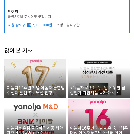
S호텔
화곡S호텔 주방이모 구합니다
서울 강서구
월
2,300,000원
주방
경력무관
많이 본 기사
야놀자17주년 기념 야놀자 통합발
<야놀자 MRO, 숙박업소 위한 삼
주센터 할인 프로모션 진행
성전자 가전제품 특가 개시>
야놀자제휴점 금융혜택제공 위한
야놀자16주년 기념 제휴 숙박업주
제휴 및 금융서비스 게시
대상 야놀자통합발주센터 할인쿠