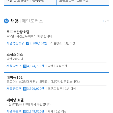
객실 및 호텔청소
경력무관
프론트업무
1년 이상
채용
메인포커스
1
/
2
로프트관광호텔
주5일 8시간근무 메이드 채용 합니다.
서울 영등포구
월
2,300,000원
객실청소
1년 이상
소설스미스
당번구합니다
서울 강서구
월
4,924,730원
당번
경력무관
에비뉴162
종로 에비뉴호텔에서 당번 모집합니다.(주차업무 없습니다.)
서울 종로구
월
3,300,000원
프런트 업무
1년 이상
쎄비앙 호텔
((신규채용)) 3교대 캐셔 구인합니다
서울 구로구
월
2,948,820원
캐셔
1년 이상