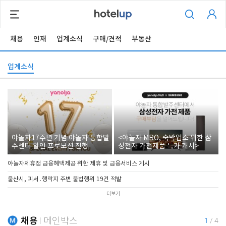
채용
인재
업계소식
구매/견적
부동산
업계소식
야놀자17주년 기념 야놀자 통합발
<야놀자 MRO, 숙박업소 위한 삼
주센터 할인 프로모션 진행
성전자 가전제품 특가 개시>
야놀자제휴점 금융혜택제공 위한 제휴 및 금융서비스 게시
울산시, 피서․행락지 주변 불법행위 19건 적발
더보기
채용
메인박스
1
/
4