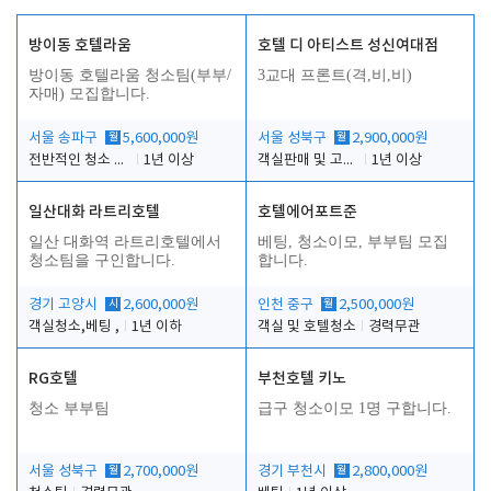
방이동 호텔라움
호텔 디 아티스트 성신여대점
방이동 호텔라움 청소팀(부부/
3교대 프론트(격,비,비)
자매) 모집합니다.
서울 송파구
월
5,600,000원
서울 성북구
월
2,900,000원
전반적인 청소 업무(객실청소.객실정리)
1년 이상
객실판매 및 고객응대
1년 이상
일산대화 라트리호텔
호텔에어포트준
일산 대화역 라트리호텔에서
베팅, 청소이모, 부부팀 모집
청소팀을 구인합니다.
합니다.
경기 고양시
시
2,600,000원
인천 중구
월
2,500,000원
객실청소,베팅 ,
1년 이하
객실 및 호텔청소
경력무관
RG호텔
부천호텔 키노
청소 부부팀
급구 청소이모 1명 구합니다.
서울 성북구
월
2,700,000원
경기 부천시
월
2,800,000원