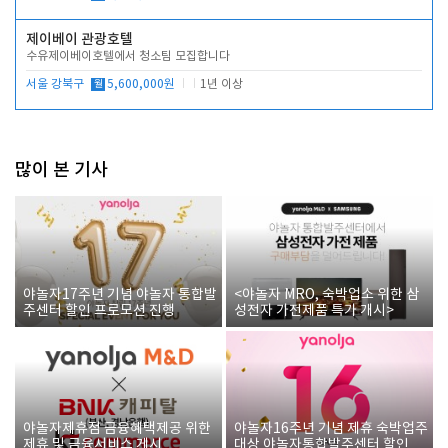
제이베이 관광호텔
수유제이베이호텔에서 청소팀 모집합니다
서울 강북구
월
5,600,000원
1년 이상
많이 본 기사
야놀자17주년 기념 야놀자 통합발
<야놀자 MRO, 숙박업소 위한 삼
주센터 할인 프로모션 진행
성전자 가전제품 특가 개시>
야놀자제휴점 금융혜택제공 위한
야놀자16주년 기념 제휴 숙박업주
제휴 및 금융서비스 게시
대상 야놀자통합발주센터 할인쿠