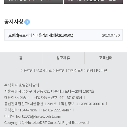
폰 증정
공지사항
[호텔업] 개인정보 처리방침 개정본1 (19.09.02)
2019.07.30
[호텔업] 유료서비스 이용약관 개정본2 (19.09.02)
2019.07.30
[호텔업] 개인정보 처리방침 개정본2 (19.09.02)
2019.07.30
홈
광고제휴
고객센터
이용약관
유료서비스 이용약관
개인정보처리방침
PC버전
주식회사 호텔업디알티
서울특별시 금천구 가산동 691 대륭테크노타운20차 1807호
대표이사: 이송주
사업자등록번호: 441-87-01934
통신판매업신고: 서울금천-1204 호
직업정보: J1206020200010
고객센터: 1644-7896
Fax: 02-2225-8487
이메일:
hdrt1109@hotelupdrt.com
Copyright ⓒ HotelupDRT Corp. All Right Reserved.