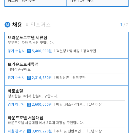
청소팀
경력무관
베팅
1년 이상
채용
메인포커스
1
/
2
브라운도트호텔 세류점
부부또는 자매 청소팀 구합니다.
경기 수원시
월
5,400,000원
객실청소및 베팅
경력무관
브라운도트세류점
베팅삼촌구해요
경기 수원시
월
2,316,930원
베팅삼촌
경력무관
바로호텔
청소한분..<캐셔 한분>.. 구합니다.
경기 하남시
월
2,600,000원
베팅.,청소<<캐셔 모셔봅니다.
1년 이상
하운드호텔 서울대점
하운드호텔 서울대점 에서 3교대 과장님 구인합니다.
서울 관악구
월
3,099,270원
주차 및 전반적인 당번업무
1년 이상