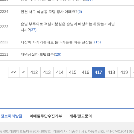
2224
인천 서구 석남동 모텔 장사 어때요?
(6)
손님 부주의로 객실키분실은 손님이 배상하는게 맞는거아닙
2223
니까?
(37)
2222
세상이 자기기준대로 돌아가는줄 아는 진상들..
(15)
2221
개념상실한 모텔업주!
(29)
<<
<
412
413
414
415
416
417
418
419
인정보처리방침
이메일무단수집거부
제휴/광고문의
1 대륭테크노타운20차 1807호 | 대표이사: 이송주 | 사업자등록번호: 441-87-01934 | 