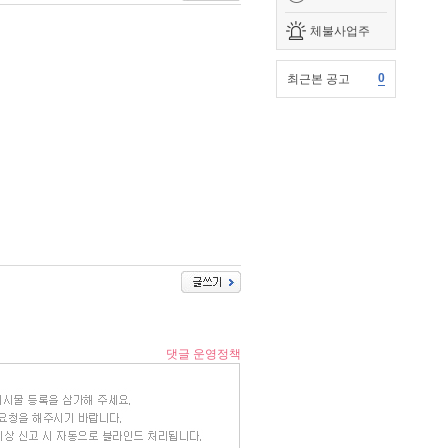
체불사업주
0
최근본 공고