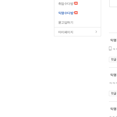
취업수다방
익명수다방
묻고답하기
마이페이지