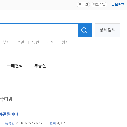
로그인
회원가입
모바일
로고
상세검색
부부팀
주말
당번
캐셔
청소
구매견적
부동산
수다방
하면 말이야
등록일
2016.05.02 19:57:21
조회
4,307