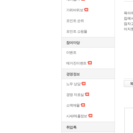
가위바위보
육아의
집에서
포인트 순위
잠자고
이지한
포인트 쇼핑몰
참여마당
이벤트
매거진이벤트
경영정보
노무 상담
경영 자료실
소액매물
시세/매출정보
취업톡