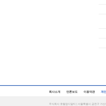
회사소개
언론보도
이용약관
개
주식회사 호텔업디알티 | 서울특별시 금천구 가산동 69