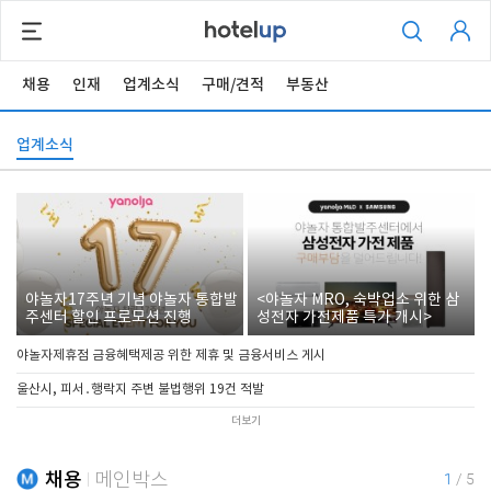
채용
인재
업계소식
구매/견적
부동산
업계소식
야놀자17주년 기념 야놀자 통합발
<야놀자 MRO, 숙박업소 위한 삼
주센터 할인 프로모션 진행
성전자 가전제품 특가 개시>
야놀자제휴점 금융혜택제공 위한 제휴 및 금융서비스 게시
울산시, 피서․행락지 주변 불법행위 19건 적발
더보기
채용
메인박스
1
/
5