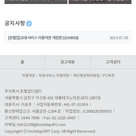
폰 증정
공지사항
[호텔업] 개인정보 처리방침 개정본1 (19.09.02)
2019.07.30
[호텔업] 유료서비스 이용약관 개정본2 (19.09.02)
2019.07.30
[호텔업] 개인정보 처리방침 개정본2 (19.09.02)
2019.07.30
홈
광고제휴
고객센터
이용약관
유료서비스 이용약관
개인정보처리방침
PC버전
주식회사 호텔업디알티
서울특별시 금천구 가산동 691 대륭테크노타운20차 1807호
대표이사: 이송주
사업자등록번호: 441-87-01934
통신판매업신고: 서울금천-1204 호
직업정보: J1206020200010
고객센터: 1644-7896
Fax: 02-2225-8487
이메일:
hdrt1109@hotelupdrt.com
Copyright ⓒ HotelupDRT Corp. All Right Reserved.