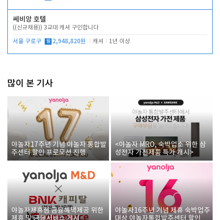
쎄비앙 호텔
((신규채용)) 3교대 캐셔 구인합니다
서울 구로구
월
2,948,820원
캐셔
1년 이상
많이 본 기사
야놀자17주년 기념 야놀자 통합발
<야놀자 MRO, 숙박업소 위한 삼
주센터 할인 프로모션 진행
성전자 가전제품 특가 개시>
야놀자제휴점 금융혜택제공 위한
야놀자16주년 기념 제휴 숙박업주
제휴 및 금융서비스 게시
대상 야놀자통합발주센터 할인쿠