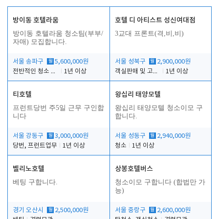
방이동 호텔라움
호텔 디 아티스트 성신여대점
방이동 호텔라움 청소팀(부부/
3교대 프론트(격,비,비)
자매) 모집합니다.
서울 송파구
월
5,600,000원
서울 성북구
월
2,900,000원
전반적인 청소 업무(객실청소.객실정리)
1년 이상
객실판매 및 고객응대
1년 이상
티호텔
왕십리 태양모텔
프런트당번 주5일 근무 구인합
왕십리 태양모텔 청소이모 구
니다
합니다.
서울 강동구
월
3,000,000원
서울 성동구
월
2,940,000원
당번, 프런트업무
1년 이상
청소
1년 이상
벨리노호텔
상봉호텔버스
베팅 구합니다.
청소이모 구합니다 (합법만 가
능)
경기 오산시
월
2,500,000원
서울 중랑구
월
2,600,000원