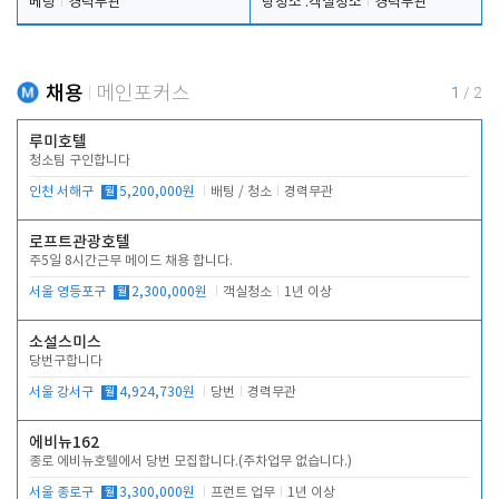
베팅
경력무관
탕청소 .객실청소
경력무관
채용
메인포커스
1
/
2
루미호텔
청소팀 구인합니다
인천 서해구
월
5,200,000원
배팅 / 청소
경력무관
로프트관광호텔
주5일 8시간근무 메이드 채용 합니다.
서울 영등포구
월
2,300,000원
객실청소
1년 이상
소설스미스
당번구합니다
서울 강서구
월
4,924,730원
당번
경력무관
에비뉴162
종로 에비뉴호텔에서 당번 모집합니다.(주차업무 없습니다.)
서울 종로구
월
3,300,000원
프런트 업무
1년 이상