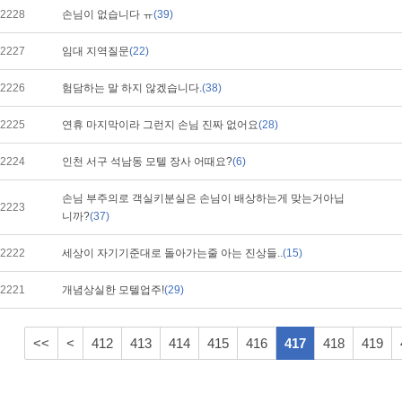
2228
손님이 없습니다 ㅠ
(39)
2227
임대 지역질문
(22)
2226
험담하는 말 하지 않겠습니다.
(38)
2225
연휴 마지막이라 그런지 손님 진짜 없어요
(28)
2224
인천 서구 석남동 모텔 장사 어때요?
(6)
손님 부주의로 객실키분실은 손님이 배상하는게 맞는거아닙
2223
니까?
(37)
2222
세상이 자기기준대로 돌아가는줄 아는 진상들..
(15)
2221
개념상실한 모텔업주!
(29)
<<
<
412
413
414
415
416
417
418
419