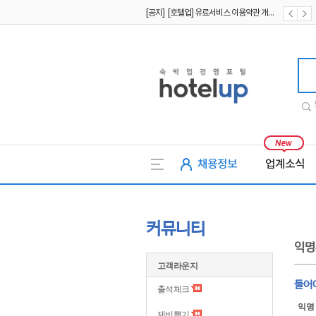
[공지] [호텔업] 유료서비스 이용약관 개정본2 (19.09.02)
[공지] [호텔업] 개인정보 처리방침 개정본2 (19.09.02)
호텔업
채용정보
업계소식
커뮤니티
익명
고객라운지
들어
출석체크
익명
제비뽑기