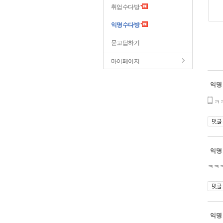
취업수다방
익명수다방
묻고답하기
마이페이지