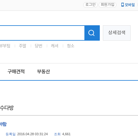
로그인
회원가입
모바일
로고
상세검색
부부팀
주말
당번
캐셔
청소
구매견적
부동산
수다방
야함
등록일
2016.04.28 03:31:24
조회
4,661