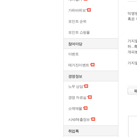
가위바위보
익명
혹은 
포인트 순위
포인트 쇼핑몰
가지
참여마당
하..
개피봤
이벤트
가지말
매거진이벤트
경영정보
노무 상담
경영 자료실
소액매물
시세/매출정보
취업톡