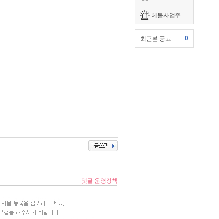
체불사업주
0
최근본 공고