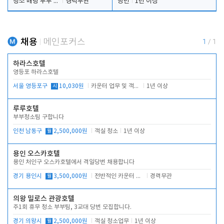
청소 배팅 부부 구합니다
경력무관
당번
1년 이상
채용
메인포커스
1
/
1
하라스호텔
영등포 하라스호텔
서울 영등포구
시
10,030원
카운터 업무 및 객실관리(청소상태 확인, 객실판매)
1년 이상
루루호텔
부부청소팀 구합니다
인천 남동구
월
2,500,000원
객실 청소
1년 이상
용인 오스카호텔
용인 처인구 오스카호텔에서 격일당번 채용합니다
경기 용인시
월
3,500,000원
전반적인 카운터 업무
경력무관
의왕 밀로스 관광호텔
주1회 휴무 청소 부부팀, 3교대 당번 모집합니다.
경기 의왕시
월
2,500,000원
객실 청소업무
1년 이상