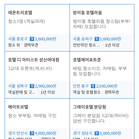
레몬트리호텔
방이동 호텔라움
청소1명 (객실26개)
방이동 호텔라움 청소팀(부부/
자매) 모집합니다.
서울 종로구
월
2,600,000원
서울 송파구
월
5,600,000원
청소 외
경력무관
전반적인 청소 업무(객실청소.객실정리)
1년 이상
호텔 디 아티스트 성신여대점
호텔에어포트준
3교대 프론트(격,비,비)
베팅,청소이모, 자매팀, 부부
팀 모집합니다.
서울 성북구
월
2,900,000원
인천 중구
월
2,500,000원
객실판매 및 고객응대
1년 이상
객실 및 호텔청소
경력무관
메이트모텔
그레이호텔 분당점
청소 부부팀. 자매팀 구인
그레이 분당점 3교대(격비비)
당번 구인합니다.
경기 안산시
월
4,800,000원
경기 성남시
월
3,000,000원