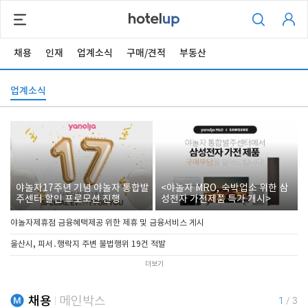
채용
인재
업계소식
구매/견적
부동산
업계소식
야놀자17주년 기념 야놀자 통합발
<야놀자 MRO, 숙박업소 위한 삼
주센터 할인 프로모션 진행
성전자 가전제품 특가 개시>
야놀자제휴점 금융혜택제공 위한 제휴 및 금융서비스 게시
울산시, 피서․행락지 주변 불법행위 19건 적발
더보기
채용
메인박스
1
/
3