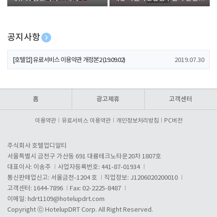
폰 증정
공지사항
[호텔업] 개인정보 처리방침 개정본1 (19.09.02)
2019.07.30
[호텔업] 유료서비스 이용약관 개정본2 (19.09.02)
2019.07.30
[호텔업] 개인정보 처리방침 개정본2 (19.09.02)
2019.07.30
홈
광고제휴
고객센터
이용약관
유료서비스 이용약관
개인정보처리방침
PC버전
주식회사 호텔업디알티
서울특별시 금천구 가산동 691 대륭테크노타운20차 1807호
대표이사: 이송주
사업자등록번호: 441-87-01934
통신판매업신고: 서울금천-1204 호
직업정보: J1206020200010
고객센터: 1644-7896
Fax: 02-2225-8487
이메일:
hdrt1109@hotelupdrt.com
Copyright ⓒ HotelupDRT Corp. All Right Reserved.