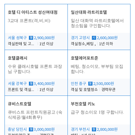
호텔 디 아티스트 성신여대점
일산대화 라트리호텔
3교대 프론트(격,비,비)
일산 대화역 라트리호텔에서
청소팀을 구인합니다.
서울 성북구
월
2,900,000원
경기 고양시
시
2,600,000원
객실판매 및 고객응대
1년 이상
객실청소,베팅 ,
1년 이하
호텔클래시
호텔에어포트준
수유 클래시호텔 프론트 과장
베팅, 청소이모, 부부팀 모집
님 구합니다.
합니다.
서울 강북구
월
3,400,000원
인천 중구
월
2,500,000원
프론트 및 객실관리
1년 이상
객실 및 호텔청소
경력무관
큐비스트호텔
부천호텔 키노
큐비스트 프런트직원공고 (숙
급구 청소이모 1명 구합니다.
식제공/월4회휴무)
충남 당진시
월
3,000,000원
경기 부천시
월
2,800,000원