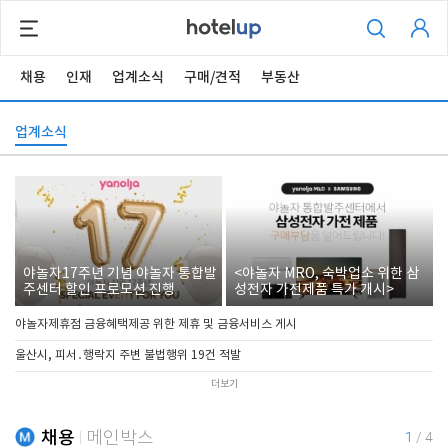
채용
인재
업계소식
구매/견적
부동산
업계소식
야놀자17주년 기념 야놀자 통합발
<야놀자 MRO, 숙박업소 위한 삼
주센터 할인 프로모션 진행
성전자 가전제품 특가 개시>
야놀자제휴점 금융혜택제공 위한 제휴 및 금융서비스 게시
울산시, 피서․행락지 주변 불법행위 19건 적발
더보기
채용
메인박스
1
/
4