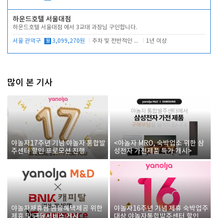
하운드호텔 서울대점
하운드호텔 서울대점 에서 3교대 과장님 구인합니다.
서울 관악구
월
3,099,270원
주차 및 전반적인 당번업무
1년 이상
많이 본 기사
야놀자17주년 기념 야놀자 통합발
<야놀자 MRO, 숙박업소 위한 삼
주센터 할인 프로모션 진행
성전자 가전제품 특가 개시>
야놀자제휴점 금융혜택제공 위한
야놀자16주년 기념 제휴 숙박업주
제휴 및 금융서비스 게시
대상 야놀자통합발주센터 할인쿠