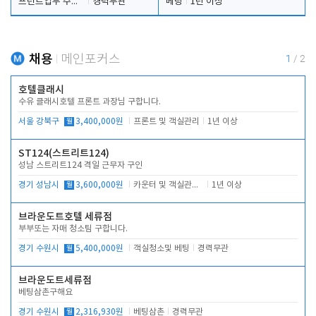
프런트업무 주간, 야간
경력무관
베팅
1년 이상
채용
메인포커스
1
/
2
호텔클래시
수유 클래시호텔 프론트 과장님 구합니다.
서울 강북구
월
3,400,000원
프론트 및 객실관리
1년 이상
ST124(스트리트124)
성남 스트리트124 격일 근무자 구인
경기 성남시
월
3,600,000원
카운터 및 객실관리 전반
1년 이상
브라운도트호텔 세류점
부부또는 자매 청소팀 구합니다.
경기 수원시
월
5,400,000원
객실청소및 베팅
경력무관
브라운도트세류점
베팅삼촌구해요
경기 수원시
월
2,316,930원
베팅삼촌
경력무관