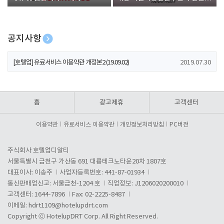
폰 증정
공지사항
[호텔업] 개인정보 처리방침 개정본1 (19.09.02)
2019.07.30
[호텔업] 유료서비스 이용약관 개정본2 (19.09.02)
2019.07.30
[호텔업] 개인정보 처리방침 개정본2 (19.09.02)
2019.07.30
홈
광고제휴
고객센터
이용약관
유료서비스 이용약관
개인정보처리방침
PC버전
주식회사 호텔업디알티
서울특별시 금천구 가산동 691 대륭테크노타운20차 1807호
대표이사: 이송주
사업자등록번호: 441-87-01934
통신판매업신고: 서울금천-1204 호
직업정보: J1206020200010
고객센터: 1644-7896
Fax: 02-2225-8487
이메일:
hdrt1109@hotelupdrt.com
Copyright ⓒ HotelupDRT Corp. All Right Reserved.