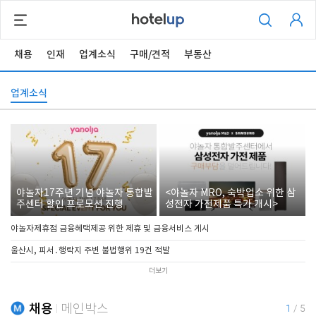
채용
인재
업계소식
구매/견적
부동산
업계소식
야놀자17주년 기념 야놀자 통합발
<야놀자 MRO, 숙박업소 위한 삼
주센터 할인 프로모션 진행
성전자 가전제품 특가 개시>
야놀자제휴점 금융혜택제공 위한 제휴 및 금융서비스 게시
울산시, 피서․행락지 주변 불법행위 19건 적발
더보기
채용
메인박스
1
/
5