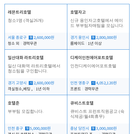
레몬트리호텔
호텔자고
청소1명 (객실26개)
신규 용인자고호텔에서 메이
드 부부팀자매팀을 모십니다.
서울 종로구
월
2,600,000원
경기 용인시
월
2,800,000원
청소 외
경력무관
룸메이드
1년 이상
일산대화 라트리호텔
디케이인천에어포트호텔
일산 대화역 라트리호텔에서
인천디케이에어포트호텔
청소팀을 구인합니다.
경기 고양시
시
2,600,000원
인천 영종구
시
4,052,120원
객실청소,베팅 ,
1년 이하
프론트
경력무관
호텔준
큐비스트호텔
부부팀 모집합니다.
큐비스트 프런트직원공고 (숙
식제공/월4회휴무)
인천 중구
월
5,000,000원
충남 당진시
월
3,000,000원