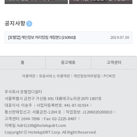
폰 증정
공지사항
[호텔업] 개인정보 처리방침 개정본2 (19.09.02)
2019.07.30
[호텔업] 개인정보 처리방침 개정본1 (19.09.02)
2019.07.30
[호텔업] 유료서비스 이용약관 개정본2 (19.09.02)
2019.07.30
홈
광고제휴
고객센터
이용약관
유료서비스 이용약관
개인정보처리방침
PC버전
주식회사 호텔업디알티
서울특별시 금천구 가산동 691 대륭테크노타운20차 1807호
대표이사: 이송주
사업자등록번호: 441-87-01934
통신판매업신고: 서울금천-1204 호
직업정보: J1206020200010
고객센터: 1644-7896
Fax: 02-2225-8487
이메일:
hdrt1109@hotelupdrt.com
Copyright ⓒ HotelupDRT Corp. All Right Reserved.