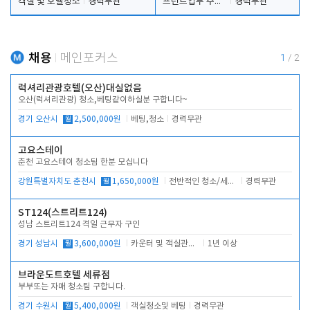
객실 및 호텔청소
경력무관
프런트업무 주간, 야간
경력무관
채용
메인포커스
1
/
2
럭셔리관광호텔(오산)대실없음
오산(럭셔리관광) 청소,베팅같이하실분 구합니다~
경기 오산시
월
2,500,000원
베팅,청소
경력무관
고요스테이
춘천 고요스테이 청소팀 한분 모십니다
강원특별자치도 춘천시
월
1,650,000원
전반적인 청소/세탁업무
경력무관
ST124(스트리트124)
성남 스트리트124 격일 근무자 구인
경기 성남시
월
3,600,000원
카운터 및 객실관리 전반
1년 이상
브라운도트호텔 세류점
부부또는 자매 청소팀 구합니다.
경기 수원시
월
5,400,000원
객실청소및 베팅
경력무관