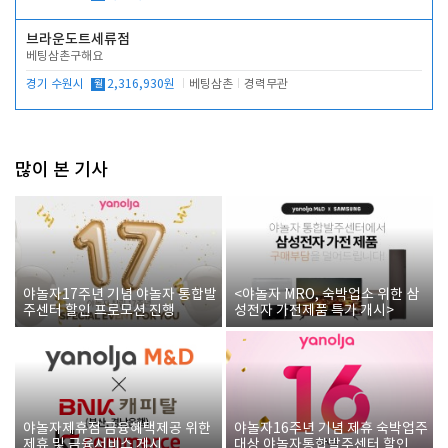
브라운도트세류점
베팅삼촌구해요
경기 수원시
월
2,316,930원
베팅삼촌
경력무관
많이 본 기사
야놀자17주년 기념 야놀자 통합발
<야놀자 MRO, 숙박업소 위한 삼
주센터 할인 프로모션 진행
성전자 가전제품 특가 개시>
야놀자제휴점 금융혜택제공 위한
야놀자16주년 기념 제휴 숙박업주
제휴 및 금융서비스 게시
대상 야놀자통합발주센터 할인쿠