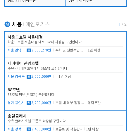
청소 외
경력무관
당번
경력무관
채용
메인포커스
1
/
2
하운드호텔 서울대점
하운드호텔 서울대점 에서 3교대 과장님 구인합니다.
서울 관악구
월
3,099,270원
주차 및 전반적인 당번업무
1년 이상
제이베이 관광호텔
수유제이베이호텔에서 청소팀 모집합니다
서울 강북구
월
5,600,000원
1년 이상
88호텔
88호텔 당번(격일제) 구인합니다
경기 용인시
월
3,200,000원
호텔 내 외부 점검 및 프런트 운영
경력무관
호텔클래시
수유 클래시호텔 프론트 과장님 구합니다.
서울 강북구
월
3,400,000원
프론트 및 객실관리
1년 이상