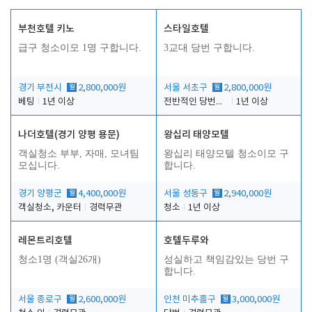
부천호텔 키노
스타일호텔
급구 청소이모 1명 구합니다.
3교대 당번 구합니다.
경기 부천시
월
2,800,000원
서울 서초구
월
2,800,000원
베팅
1년 이상
전반적인 당번업무
1년 이상
나더호텔(경기 양평 용문)
왕십리 태양모텔
객실청소 부부, 자매, 모녀팀
왕십리 태양모텔 청소이모 구
모십니다.
합니다.
경기 양평군
월
4,400,000원
서울 성동구
월
2,940,000원
객실청소, 카운터
경력무관
청소
1년 이상
레몬트리호텔
호텔두루와
청소1명 (객실26개)
성실하고 책임감있는 당번 구
합니다.
서울 종로구
월
2,600,000원
인천 미추홀구
월
3,000,000원