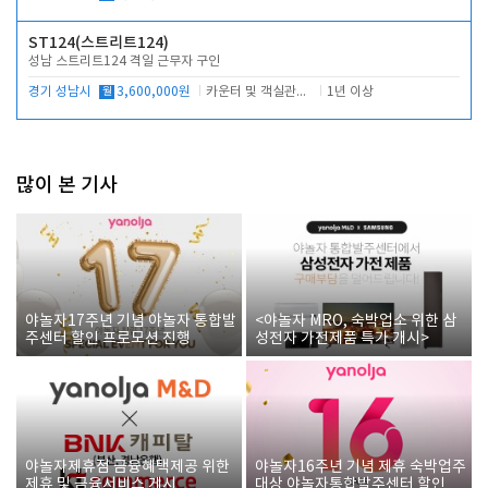
ST124(스트리트124)
성남 스트리트124 격일 근무자 구인
경기 성남시
월
3,600,000원
카운터 및 객실관리 전반
1년 이상
많이 본 기사
야놀자17주년 기념 야놀자 통합발
<야놀자 MRO, 숙박업소 위한 삼
주센터 할인 프로모션 진행
성전자 가전제품 특가 개시>
야놀자제휴점 금융혜택제공 위한
야놀자16주년 기념 제휴 숙박업주
제휴 및 금융서비스 게시
대상 야놀자통합발주센터 할인쿠