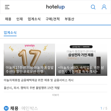
채용
인재
업계소식
구매/견적
부동산
업계소식
야놀자17주년 기념 야놀자 통합발
<야놀자 MRO, 숙박업소 위한 삼
주센터 할인 프로모션 진행
성전자 가전제품 특가 개시>
야놀자제휴점 금융혜택제공 위한 제휴 및 금융서비스 게시
울산시, 피서․행락지 주변 불법행위 19건 적발
더보기
채용
메인박스
1
/
5