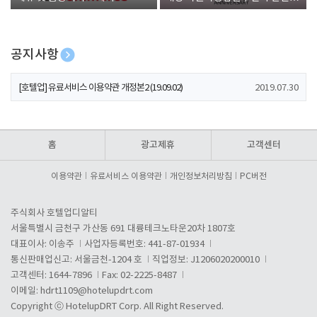
폰 증정
공지사항
[호텔업] 개인정보 처리방침 개정본1 (19.09.02)
2019.07.30
[호텔업] 유료서비스 이용약관 개정본2 (19.09.02)
2019.07.30
[호텔업] 개인정보 처리방침 개정본2 (19.09.02)
2019.07.30
홈
광고제휴
고객센터
이용약관
유료서비스 이용약관
개인정보처리방침
PC버전
주식회사 호텔업디알티
서울특별시 금천구 가산동 691 대륭테크노타운20차 1807호
대표이사: 이송주
사업자등록번호: 441-87-01934
통신판매업신고: 서울금천-1204 호
직업정보: J1206020200010
고객센터: 1644-7896
Fax: 02-2225-8487
이메일:
hdrt1109@hotelupdrt.com
Copyright ⓒ HotelupDRT Corp. All Right Reserved.