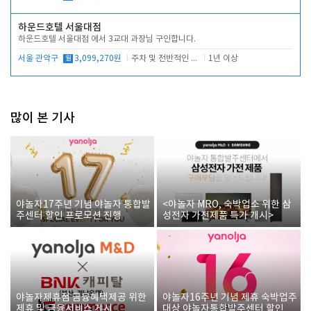
하운드호텔 서울대점
하운드호텔 서울대점 에서 3교대 과장님 구인합니다.
서울 관악구
월
3,099,270원
주차 및 전반적인 당번업무
1년 이상
많이 본 기사
야놀자17주년 기념 야놀자 통합발
<야놀자 MRO, 숙박업소 위한 삼
주센터 할인 프로모션 진행
성전자 가전제품 특가 개시>
야놀자제휴점 금융혜택제공 위한
야놀자16주년 기념 제휴 숙박업주
제휴 및 금융서비스 게시
대상 야놀자통합발주센터 할인쿠