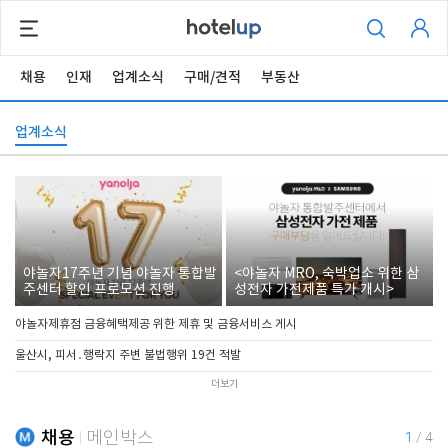
채용
인재
업계소식
구매/견적
부동산
업계소식
야놀자17주년 기념 야놀자 통합발
<야놀자 MRO, 숙박업소 위한 삼
주센터 할인 프로모션 진행
성전자 가전제품 특가 개시>
야놀자제휴점 금융혜택제공 위한 제휴 및 금융서비스 게시
울산시, 피서․행락지 주변 불법행위 19건 적발
더보기
채용
메인박스
1
/
4