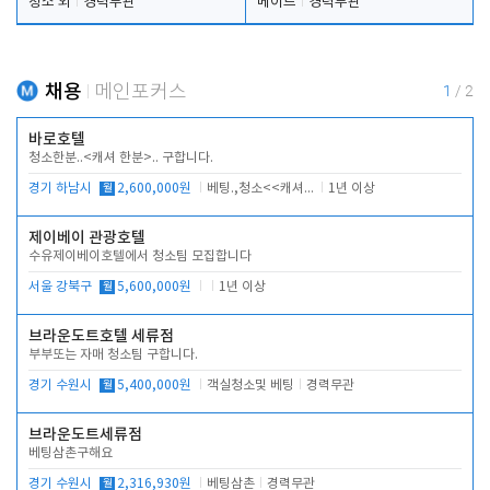
청소 외
경력무관
메이드
경력무관
채용
메인포커스
1
/
2
바로호텔
청소한분..<캐셔 한분>.. 구합니다.
경기 하남시
월
2,600,000원
베팅.,청소<<캐셔 모셔봅니다.
1년 이상
제이베이 관광호텔
수유제이베이호텔에서 청소팀 모집합니다
서울 강북구
월
5,600,000원
1년 이상
브라운도트호텔 세류점
부부또는 자매 청소팀 구합니다.
경기 수원시
월
5,400,000원
객실청소및 베팅
경력무관
브라운도트세류점
베팅삼촌구해요
경기 수원시
월
2,316,930원
베팅삼촌
경력무관