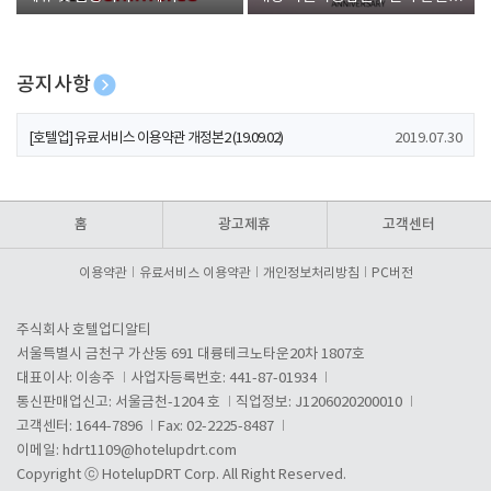
폰 증정
공지사항
[호텔업] 개인정보 처리방침 개정본1 (19.09.02)
2019.07.30
[호텔업] 유료서비스 이용약관 개정본2 (19.09.02)
2019.07.30
[호텔업] 개인정보 처리방침 개정본2 (19.09.02)
2019.07.30
홈
광고제휴
고객센터
이용약관
유료서비스 이용약관
개인정보처리방침
PC버전
주식회사 호텔업디알티
서울특별시 금천구 가산동 691 대륭테크노타운20차 1807호
대표이사: 이송주
사업자등록번호: 441-87-01934
통신판매업신고: 서울금천-1204 호
직업정보: J1206020200010
고객센터: 1644-7896
Fax: 02-2225-8487
이메일:
hdrt1109@hotelupdrt.com
Copyright ⓒ HotelupDRT Corp. All Right Reserved.