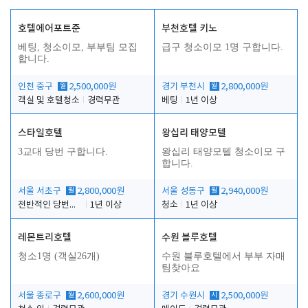
호텔에어포트준
부천호텔 키노
베팅, 청소이모, 부부팀 모집
급구 청소이모 1명 구합니다.
합니다.
인천 중구
월
2,500,000원
경기 부천시
월
2,800,000원
객실 및 호텔청소
경력무관
베팅
1년 이상
스타일호텔
왕십리 태양모텔
3교대 당번 구합니다.
왕십리 태양모텔 청소이모 구
합니다.
서울 서초구
월
2,800,000원
서울 성동구
월
2,940,000원
전반적인 당번업무
1년 이상
청소
1년 이상
레몬트리호텔
수원 블루호텔
청소1명 (객실26개)
수원 블루호텔에서 부부 자매
팀찾아요
서울 종로구
월
2,600,000원
경기 수원시
시
2,500,000원