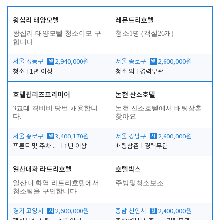
왕십리 태양모텔
레몬트리호텔
왕십리 태양모텔 청소이모 구
청소1명 (객실26개)
합니다.
서울 성동구
월
2,940,000원
서울 종로구
월
2,600,000원
청소
1년 이상
청소 외
경력무관
호텔팝리즈프리미어
논현 산소호텔
3교대 격비비 당번 채용합니
논현 산소호텔에서 배팅삼촌
다.
찾아요
서울 종로구
월
3,400,170원
서울 강남구
시
2,600,000원
프론트 및 주차 객실관리
1년 이상
배팅삼촌
경력무관
일산대화 라트리호텔
호텔박스
일산 대화역 라트리호텔에서
주방및청소보조
청소팀을 구인합니다.
경기 고양시
시
2,600,000원
충남 천안시
월
2,400,000원