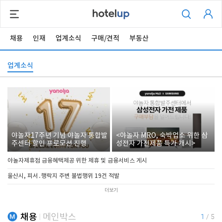
채용
인재
업계소식
구매/견적
부동산
업계소식
야놀자17주년 기념 야놀자 통합발
<야놀자 MRO, 숙박업소 위한 삼
주센터 할인 프로모션 진행
성전자 가전제품 특가 개시>
야놀자제휴점 금융혜택제공 위한 제휴 및 금융서비스 게시
울산시, 피서․행락지 주변 불법행위 19건 적발
더보기
채용
메인박스
1
/
5