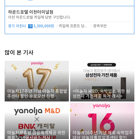
하운드호텔 이천터미널점
이천 하운드호텔 격일제 당번 구인합니다.
경기 이천시
월
3,300,000원
격일제 프론트 당번 업무로 주차 및 객실 점검
경력무관
많이 본 기사
야놀자17주년 기념 야놀자 통합발
<야놀자 MRO, 숙박업소 위한 삼
주센터 할인 프로모션 진행
성전자 가전제품 특가 개시>
야놀자제휴점 금융혜택제공 위한
야놀자16주년 기념 제휴 숙박업주
제휴 및 금융서비스 게시
대상 야놀자통합발주센터 할인쿠