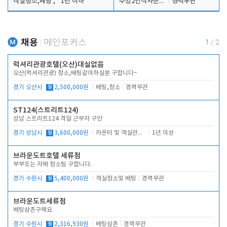
객실청소,베팅 ,
1년 이하
주방2인식사준비및청소린렌보조
경력무관
채용
메인포커스
1
/
2
럭셔리관광호텔(오산)대실없음
오산(럭셔리관광) 청소,베팅같이하실분 구합니다~
경기 오산시
월
2,500,000원
베팅,청소
경력무관
ST124(스트리트124)
성남 스트리트124 격일 근무자 구인
경기 성남시
월
3,600,000원
카운터 및 객실관리 전반
1년 이상
브라운도트호텔 세류점
부부또는 자매 청소팀 구합니다.
경기 수원시
월
5,400,000원
객실청소및 베팅
경력무관
브라운도트세류점
베팅삼촌구해요
경기 수원시
월
2,316,930원
베팅삼촌
경력무관