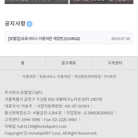
폰 증정
공지사항
[호텔업] 개인정보 처리방침 개정본1 (19.09.02)
2019.07.30
[호텔업] 유료서비스 이용약관 개정본2 (19.09.02)
2019.07.30
[호텔업] 개인정보 처리방침 개정본2 (19.09.02)
2019.07.30
홈
광고제휴
고객센터
이용약관
유료서비스 이용약관
개인정보처리방침
PC버전
주식회사 호텔업디알티
서울특별시 금천구 가산동 691 대륭테크노타운20차 1807호
대표이사: 이송주
사업자등록번호: 441-87-01934
통신판매업신고: 서울금천-1204 호
직업정보: J1206020200010
고객센터: 1644-7896
Fax: 02-2225-8487
이메일:
hdrt1109@hotelupdrt.com
Copyright ⓒ HotelupDRT Corp. All Right Reserved.