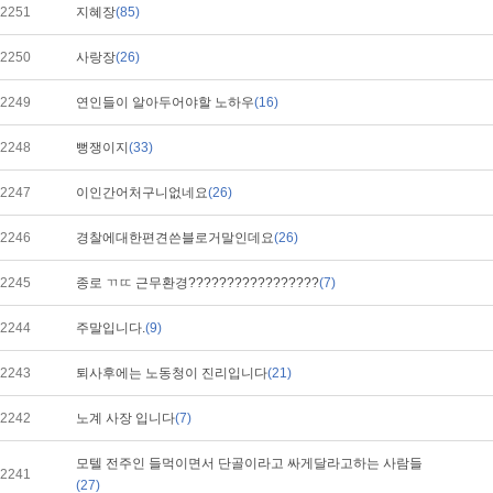
2251
지혜장
(85)
2250
사랑장
(26)
2249
연인들이 알아두어야할 노하우
(16)
2248
뻥쟁이지
(33)
2247
이인간어처구니없네요
(26)
2246
경찰에대한편견쓴블로거말인데요
(26)
2245
종로 ㄲㄸ 근무환경?????????????????
(7)
2244
주말입니다.
(9)
2243
퇴사후에는 노동청이 진리입니다
(21)
2242
노계 사장 입니다
(7)
모텔 전주인 들먹이면서 단골이라고 싸게달라고하는 사람들
2241
(27)