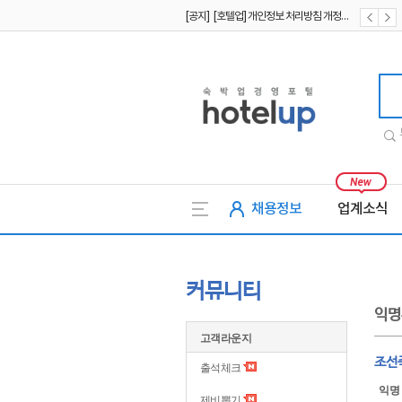
[공지] [호텔업] 개인정보 처리방침 개정본1 (19.09.02)
[공지] [호텔업] 유료서비스 이용약관 개정본2 (19.09.02)
호텔업
채용정보
업계소식
커뮤니티
익명
고객라운지
조선
출석체크
익명
제비뽑기