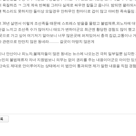
 욕질하죠 ㅋ 그게 계속 반복됨 그러다 실제로 싸우면 칼들고 옵니다. 밤되면 꽐라되
 찍소리도 못하지만 둘이상 모일경우 안하무인 한마디로 겁이 많고 야비한 족속들임
 30년 살면서 이렇게 조선족들 때문에 스트레스 받을줄 몰랐고 불법체류,외노자에 
걸 느끼고 조선족 수가 많아지니 태도가 변하더군요 최근엔 황당한 경험도 많이 했고
곳으로 가고 싶어 여기저기 알아보니 너무 많은곳에 퍼져있어서 충격 집값,교통이나 
 관련으로 만만치 않은 동네라........... 갈곳이 마땅치 않은게
나 안산이나 외노자,불체자들이 많은 동네는 뉴스에 나오는건 극히 일부일뿐 심각한
민의 불법체류자 자녀 지원법보니 의무는 없이 권리를 주는 내용이더군요 아이만 있
단속도 제대로 안이루어지는 상태에서 이 법안이 통과되면 제가 말한 내용을 직접 경