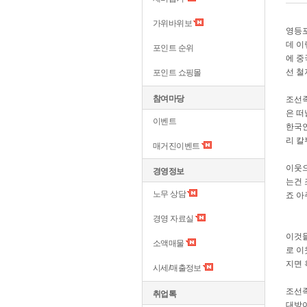
가위바위보
영등포
데 이
포인트 순위
에 중
선 철
포인트 쇼핑몰
참여마당
조선족
은 떠
이벤트
한국인
리 칼
매거진이벤트
이웃으
경영정보
는건 
노무 상담
죠 아
경영 자료실
이것들
소액매물
로 이
지면 
시세/매출정보
조선족
취업톡
대방이