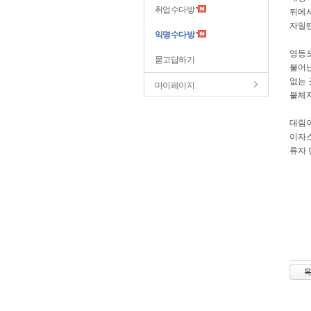
취업수다방
뒤에서
자일땐
익명수다방
영등포
묻고답하기
불어난
없는 
마이페이지
불체자
대림이
이자스
류자 