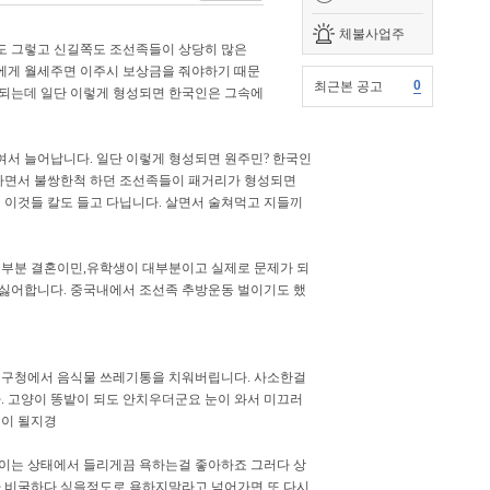
체불사업주
도 그렇고 신길쪽도 조선족들이 상당히 많은
에게 월세주면 이주시 보상금을 줘야하기 때문
0
최근본 공고
성되는데 일단 이렇게 형성되면 한국인은 그속에
서 늘어납니다. 일단 이렇게 형성되면 원주민? 한국인
 하면서 불쌍한척 하던 조선족들이 패거리가 형성되면
 이것들 칼도 들고 다닙니다. 살면서 술쳐먹고 지들끼
대부분 결혼이민,유학생이 대부분이고 실제로 문제가 되
 싫어합니다. 중국내에서 조선족 추방운동 벌이기도 했
고 구청에서 음식물 쓰레기통을 치워버립니다. 사소한걸
. 고양이 똥밭이 되도 안치우더군요 눈이 와서 미끄러
길이 될지경
보이는 상태에서 들리게끔 욕하는걸 좋아하죠 그러다 상
짜 비굴하다 싶을정도로 욕하지말라고 넘어가면 또 다시