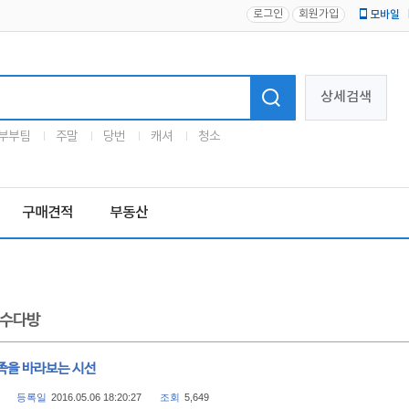
로그인
회원가입
모바일
로고
상세검색
부부팀
주말
당번
캐셔
청소
구매견적
부동산
수다방
족을 바라보는 시선
등록일
2016.05.06 18:20:27
조회
5,649