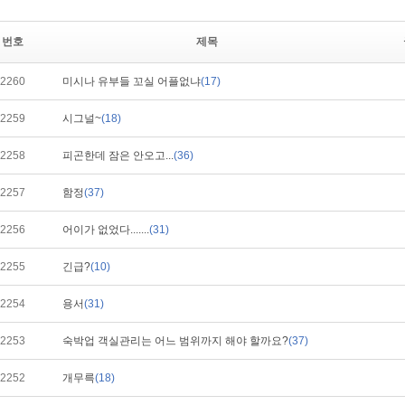
번호
제목
2260
미시나 유부들 꼬실 어플없냐
(17)
2259
시그널~
(18)
2258
피곤한데 잠은 안오고...
(36)
2257
함정
(37)
2256
어이가 없었다.......
(31)
2255
긴급?
(10)
2254
용서
(31)
2253
숙박업 객실관리는 어느 범위까지 해야 할까요?
(37)
2252
개무륵
(18)