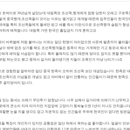
 토박이로 30년넘게 살았는데 대림쪽은 조선족,짱개에게 점령 당한지 오래고 구로쪽
렇게 중국짱개,조선족들이 모이는 이유는 별거없고 재개발 때문에 집주인들이 한국인
국애들 특히 조선족들에게 월세만 받고 세를 줘서 이런식으로 조선족짱개 슬럼가 형
저하게 배척됩니다. 대림쪽 가면 한국인 출입금지 가게 흔하고요
이 바퀴벌레 처럼 불어나는 이유는 일단 한명이 자리잡으면 사돈에 팔촌까지 불러들여
날수 밖에 없죠 상가를 해도 조선족짱개들은 동족이 하는 가게에만 가고 동포네 뭐네
에게 패악질 서슴없이 합니다. 특히 불체자도 많기 때문에 맞아도 잡지도 못할 뿐더러
부림 하는것도 봤고 뭉쳐서 길거리 돌아댕기면 지들이 조폭인거 마냥 난리가 나죠
로 경험한걸 말하자면 일단 중국 한족이 오히려 조선족 보단 개념있습니다. 한족은 
조선족이죠 이넘들은 개념도 없고 야비해서 말이 안통하는 인간들이기 때문에 한족도
주 골치덩어리 입니다.
 있는 동네는 쓰레기 무단투기 엄청납니다. 너무 심해서 길거리에 쓰레기가 난무하
웃에게 큰소리 치며 따지지만 지집앞에 고양이가 똥싸놓으면 1년이 지나도 안치웁니다
욕할뿐 눈을 치울 생각도 없고 치운적도 없는 인간들로 주위에 한국인이 없다면 빙판
들 특징이 개인차가 있지만 공통점은 일단 뒤에서 욕하는걸 좋아합니다. 얼굴이 안
 열받았을때 상대가 자신보다 강할경우 1:1로 마주보고 노려보면 꼬리 내립니다. 진