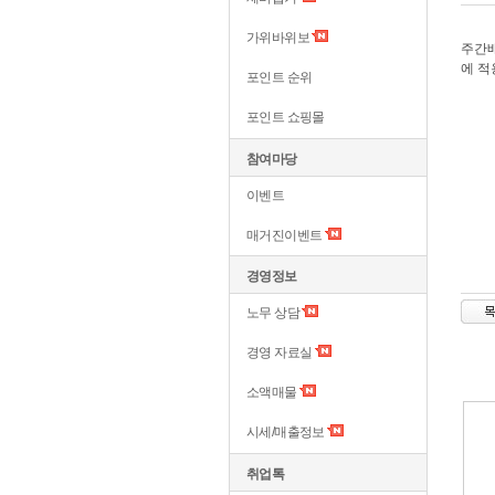
가위바위보
주간
에 적
포인트 순위
포인트 쇼핑몰
참여마당
이벤트
매거진이벤트
경영정보
노무 상담
경영 자료실
소액매물
시세/매출정보
취업톡