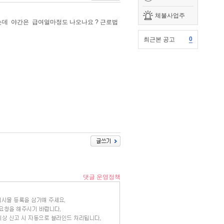
체불사업주
데 야간은 급여얼마정도 나오나요 ? 근로법
0
최근본 공고