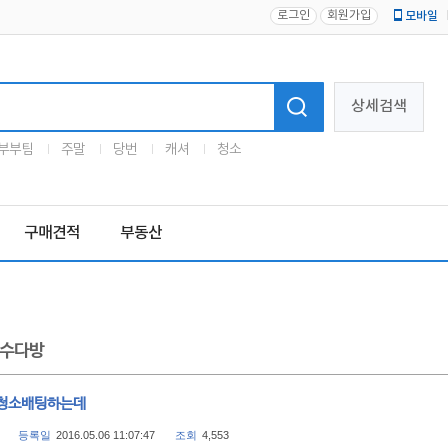
로그인
회원가입
모바일
로고
상세검색
부부팀
주말
당번
캐셔
청소
구매견적
부동산
수다방
청소배팅하는데
등록일
2016.05.06 11:07:47
조회
4,553