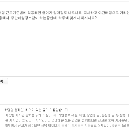
배팅 근로기준법에 적용되면 급여가 얼마정도 나오나요 퇴사하고 야간배팅으로 가려는
용해서 .주간배팅청소같이 하는중인데 하루에 몆개나 하시나요?