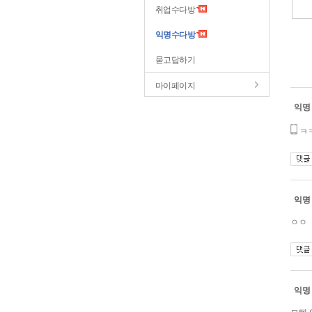
취업수다방
익명수다방
묻고답하기
마이페이지