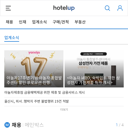
채용
인재
업계소식
구매/견적
부동산
업계소식
야놀자17주년 기념 야놀자 통합발
<야놀자 MRO, 숙박업소 위한 삼
주센터 할인 프로모션 진행
성전자 가전제품 특가 개시>
야놀자제휴점 금융혜택제공 위한 제휴 및 금융서비스 게시
울산시, 피서․행락지 주변 불법행위 19건 적발
더보기
채용
메인박스
1
/
4