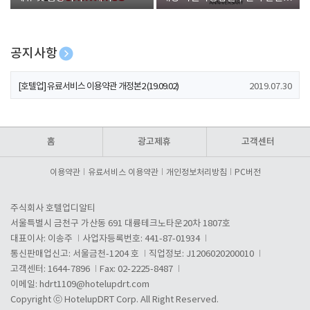
폰 증정
공지사항
[호텔업] 개인정보 처리방침 개정본1 (19.09.02)
2019.07.30
[호텔업] 유료서비스 이용약관 개정본2 (19.09.02)
2019.07.30
[호텔업] 개인정보 처리방침 개정본2 (19.09.02)
2019.07.30
홈
광고제휴
고객센터
이용약관
유료서비스 이용약관
개인정보처리방침
PC버전
주식회사 호텔업디알티
서울특별시 금천구 가산동 691 대륭테크노타운20차 1807호
대표이사: 이송주
사업자등록번호: 441-87-01934
통신판매업신고: 서울금천-1204 호
직업정보: J1206020200010
고객센터: 1644-7896
Fax: 02-2225-8487
이메일:
hdrt1109@hotelupdrt.com
Copyright ⓒ HotelupDRT Corp. All Right Reserved.