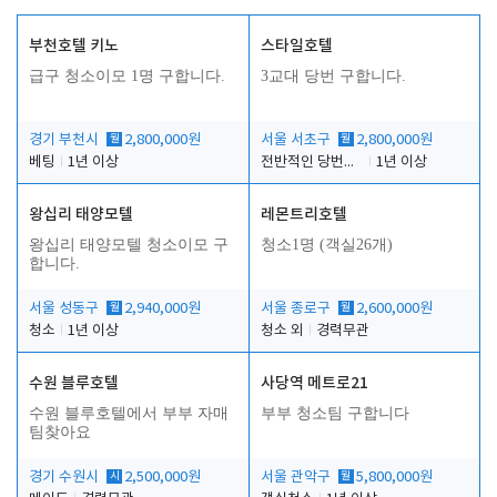
부천호텔 키노
스타일호텔
급구 청소이모 1명 구합니다.
3교대 당번 구합니다.
경기 부천시
월
2,800,000원
서울 서초구
월
2,800,000원
베팅
1년 이상
전반적인 당번업무
1년 이상
왕십리 태양모텔
레몬트리호텔
왕십리 태양모텔 청소이모 구
청소1명 (객실26개)
합니다.
서울 성동구
월
2,940,000원
서울 종로구
월
2,600,000원
청소
1년 이상
청소 외
경력무관
수원 블루호텔
사당역 메트로21
수원 블루호텔에서 부부 자매
부부 청소팀 구합니다
팀찾아요
경기 수원시
시
2,500,000원
서울 관악구
월
5,800,000원