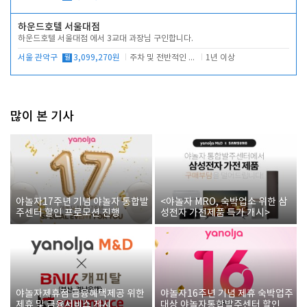
하운드호텔 서울대점
하운드호텔 서울대점 에서 3교대 과장님 구인합니다.
서울 관악구
월
3,099,270원
주차 및 전반적인 당번업무
1년 이상
많이 본 기사
야놀자17주년 기념 야놀자 통합발
<야놀자 MRO, 숙박업소 위한 삼
주센터 할인 프로모션 진행
성전자 가전제품 특가 개시>
야놀자제휴점 금융혜택제공 위한
야놀자16주년 기념 제휴 숙박업주
제휴 및 금융서비스 게시
대상 야놀자통합발주센터 할인쿠