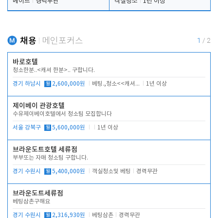
메이드
경력무관
객실청소
1년 이상
채용
메인포커스
1
/
2
바로호텔
청소한분..<캐셔 한분>.. 구합니다.
경기 하남시
월
2,600,000원
베팅.,청소<<캐셔 모셔봅니다.
1년 이상
제이베이 관광호텔
수유제이베이호텔에서 청소팀 모집합니다
서울 강북구
월
5,600,000원
1년 이상
브라운도트호텔 세류점
부부또는 자매 청소팀 구합니다.
경기 수원시
월
5,400,000원
객실청소및 베팅
경력무관
브라운도트세류점
베팅삼촌구해요
경기 수원시
월
2,316,930원
베팅삼촌
경력무관