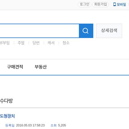
로그인
회원가입
모바일
로고
상세검색
부부팀
주말
당번
캐셔
청소
구매견적
부동산
수다방
v 도청장치
등록일
2016.05.03 17:58:23
조회
5,205