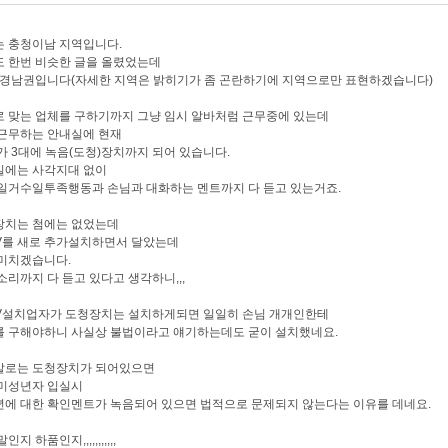
 충청이남 지역입니다.
 한번 비슷한 글을 올렸었는데
 경남권입니다(자세한 지역은 밝히기가 좀 곤란하기에 지역으로만 표현하겠습니다)
 맞는 업체를 구하기까지 그냥 임시 알바처럼 근무중에 있는데
근무하는 안내실에 현재
V가 3대에 녹음(도청)장치까지 되어 있습니다.
실에는 사각지대 없이
일거수일투족행동과 손님과 대화하는 멘트까지 다 듣고 있는거죠.
장치는 첨에는 없었는데
V를 새로 추가설치하면서 달았는데
미치겠습니다.
소리까지 다 듣고 있다고 생각하니,,,
V설치업자가 도청장치는 설치하게되면 일일히 손님 개개인한테
 구해야하니 사실상 불법이라고 얘기하는데도 굳이 설치했네요.
말로는 도청장치가 되어있으면
 미성년자 입실시
에 대한 확인멘트가 녹음되어 있으면 법적으로 문제되지 않는다는 이유를 데네요.
인지 하품인지,,,,,,,,,,,