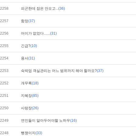
2258
피곤한데 잠은 안오고...
(36)
2257
함정
(37)
2256
어이가 없었다.......
(31)
2255
긴급?
(10)
2254
용서
(31)
2253
숙박업 객실관리는 어느 범위까지 해야 할까요?
(37)
2252
개무륵
(18)
2251
지혜장
(85)
2250
사랑장
(26)
2249
연인들이 알아두어야할 노하우
(16)
2248
뻥쟁이지
(33)