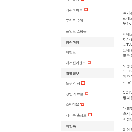
가위바위보
여기는
전에도
포인트 순위
부산,
포인트 쇼핑몰
제대로
제가 
참여마당
ccT
안내
이벤트
모든 
매거진이벤트
도청
CCT
경영정보
아주 
내 숨
노무 상담
CCT
경영 자료실
동의를
소액매물
대표
혹시
시세/매출정보
미성년
취업톡
이건 말