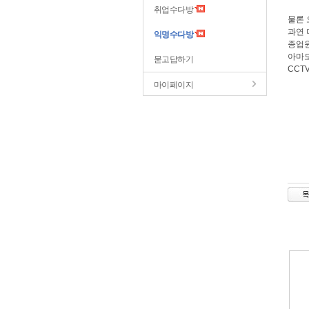
취업수다방
물론 
과연 
익명수다방
종업원
아마도
묻고답하기
CCT
마이페이지