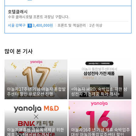
호텔클래시
수유 클래시호텔 프론트 과장님 구합니다.
서울 강북구
월
3,400,000원
프론트 및 객실관리
1년 이상
많이 본 기사
야놀자17주년 기념 야놀자 통합발
<야놀자 MRO, 숙박업소 위한 삼
주센터 할인 프로모션 진행
성전자 가전제품 특가 개시>
야놀자제휴점 금융혜택제공 위한
야놀자16주년 기념 제휴 숙박업주
제휴 및 금융서비스 게시
대상 야놀자통합발주센터 할인쿠