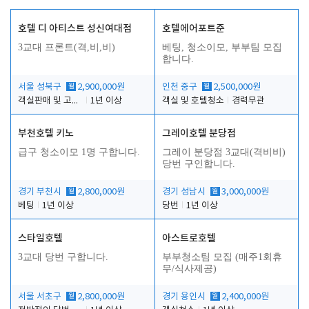
호텔 디 아티스트 성신여대점
호텔에어포트준
3교대 프론트(격,비,비)
베팅, 청소이모, 부부팀 모집
합니다.
서울 성북구
월
2,900,000원
인천 중구
월
2,500,000원
객실판매 및 고객응대
1년 이상
객실 및 호텔청소
경력무관
부천호텔 키노
그레이호텔 분당점
급구 청소이모 1명 구합니다.
그레이 분당점 3교대(격비비)
당번 구인합니다.
경기 부천시
월
2,800,000원
경기 성남시
월
3,000,000원
베팅
1년 이상
당번
1년 이상
스타일호텔
아스트로호텔
3교대 당번 구합니다.
부부청소팀 모집 (매주1회휴
무/식사제공)
서울 서초구
월
2,800,000원
경기 용인시
월
2,400,000원