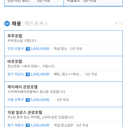
전반적인 당번업무
1년 이상
객실청소
1년 이상
채용
메인포커스
1
/
1
루루호텔
부부청소팀 구합니다
인천 남동구
월
2,600,000원
객실 청소
1년 이상
바로호텔
청소한분..<캐셔 한분>.. 구합니다.
경기 하남시
월
2,600,000원
베팅.,청소<<캐셔 모셔봅니다.
1년 이상
제이베이 관광호텔
수유제이베이호텔에서 청소팀 모집합니다
서울 강북구
월
5,600,000원
1년 이상
의왕 밀로스 관광호텔
주1회 휴무 청소 부부팀, 3교대 당번 모집합니다.
경기 의왕시
월
2,500,000원
객실 청소업무
1년 이상