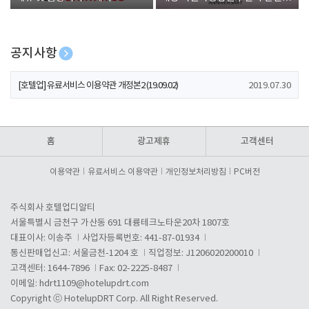
폰 증정
공지사항
[호텔업] 개인정보 처리방침 개정본1 (19.09.02)
2019.07.30
[호텔업] 유료서비스 이용약관 개정본2 (19.09.02)
2019.07.30
[호텔업] 개인정보 처리방침 개정본2 (19.09.02)
2019.07.30
홈
광고제휴
고객센터
이용약관
유료서비스 이용약관
개인정보처리방침
PC버전
주식회사 호텔업디알티
서울특별시 금천구 가산동 691 대륭테크노타운20차 1807호
대표이사: 이송주
사업자등록번호: 441-87-01934
통신판매업신고: 서울금천-1204 호
직업정보: J1206020200010
고객센터: 1644-7896
Fax: 02-2225-8487
이메일:
hdrt1109@hotelupdrt.com
Copyright ⓒ HotelupDRT Corp. All Right Reserved.