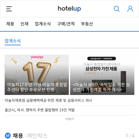
채용
인재
업계소식
구매/견적
부동산
업계소식
야놀자17주년 기념 야놀자 통합발
<야놀자 MRO, 숙박업소 위한 삼
주센터 할인 프로모션 진행
성전자 가전제품 특가 개시>
야놀자제휴점 금융혜택제공 위한 제휴 및 금융서비스 게시
울산시, 피서․행락지 주변 불법행위 19건 적발
더보기
채용
메인박스
1
/
4