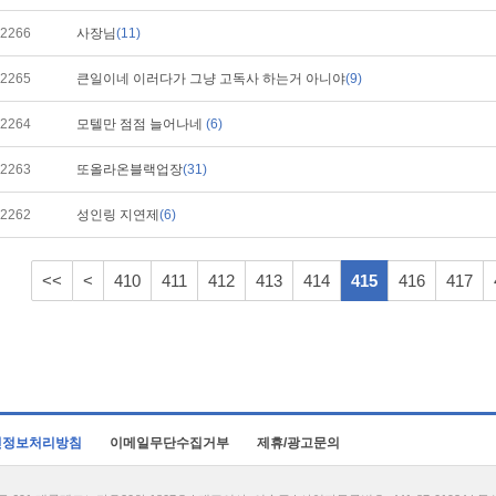
2266
사장님
(11)
2265
큰일이네 이러다가 그냥 고독사 하는거 아니야
(9)
2264
모텔만 점점 늘어나네
(6)
2263
또올라온블랙업장
(31)
2262
성인링 지연제
(6)
<<
<
410
411
412
413
414
415
416
417
인정보처리방침
이메일무단수집거부
제휴/광고문의