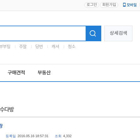
로그인
회원가입
모바일
로고
상세검색
부부팀
주말
당번
캐셔
청소
구매견적
부동산
수다방
장
등록일
2016.05.16 18:57:31
조회
4,332