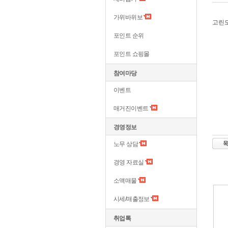
가위바위보
고린도
포인트 순위
포인트 쇼핑몰
참여마당
이벤트
매거진이벤트
경영정보
노무 상담
경영 자료실
소액매물
시세/매출정보
취업톡