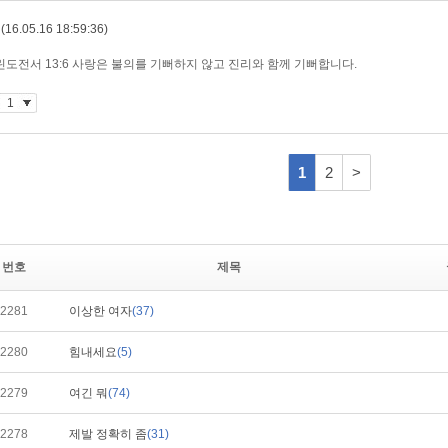
번호
제목
2281
이상한 여자
(37)
2280
힘내세요
(5)
2279
여긴 뭐
(74)
2278
제발 정확히 좀
(31)