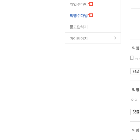
취업수다방
익명수다방
묻고답하기
마이페이지