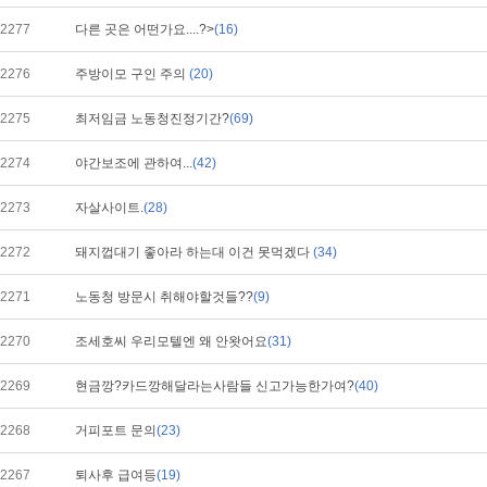
2277
다른 곳은 어떤가요....?>
(16)
2276
주방이모 구인 주의
(20)
2275
최저임금 노동청진정기간?
(69)
2274
야간보조에 관하여...
(42)
2273
자살사이트.
(28)
2272
돼지껍대기 좋아라 하는대 이건 못먹겠다
(34)
2271
노동청 방문시 취해야할것들??
(9)
2270
조세호씨 우리모텔엔 왜 안왓어요
(31)
2269
현금깡?카드깡해달라는사람들 신고가능한가여?
(40)
2268
거피포트 문의
(23)
2267
퇴사후 급여등
(19)