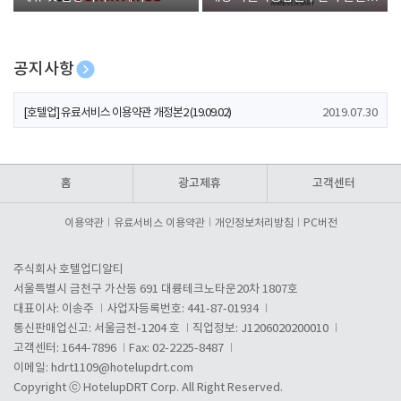
폰 증정
공지사항
[호텔업] 개인정보 처리방침 개정본1 (19.09.02)
2019.07.30
[호텔업] 유료서비스 이용약관 개정본2 (19.09.02)
2019.07.30
[호텔업] 개인정보 처리방침 개정본2 (19.09.02)
2019.07.30
홈
광고제휴
고객센터
이용약관
유료서비스 이용약관
개인정보처리방침
PC버전
주식회사 호텔업디알티
서울특별시 금천구 가산동 691 대륭테크노타운20차 1807호
대표이사: 이송주
사업자등록번호: 441-87-01934
통신판매업신고: 서울금천-1204 호
직업정보: J1206020200010
고객센터: 1644-7896
Fax: 02-2225-8487
이메일:
hdrt1109@hotelupdrt.com
Copyright ⓒ HotelupDRT Corp. All Right Reserved.