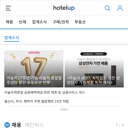
채용
인재
업계소식
구매/견적
부동산
업계소식
야놀자17주년 기념 야놀자 통합발
<야놀자 MRO, 숙박업소 위한 삼
주센터 할인 프로모션 진행
성전자 가전제품 특가 개시>
야놀자제휴점 금융혜택제공 위한 제휴 및 금융서비스 게시
울산시, 피서․행락지 주변 불법행위 19건 적발
더보기
채용
메인박스
1
/
4