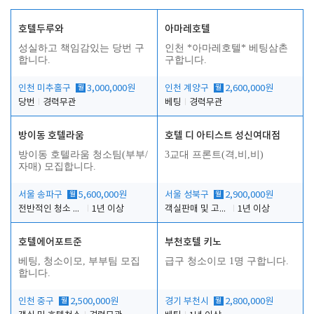
호텔두루와
아마레호텔
성실하고 책임감있는 당번 구
인천 *아마레호텔* 베팅삼촌
합니다.
구합니다.
인천 미추홀구
월
3,000,000원
인천 계양구
월
2,600,000원
당번
경력무관
베팅
경력무관
방이동 호텔라움
호텔 디 아티스트 성신여대점
방이동 호텔라움 청소팀(부부/
3교대 프론트(격,비,비)
자매) 모집합니다.
서울 송파구
월
5,600,000원
서울 성북구
월
2,900,000원
전반적인 청소 업무(객실청소.객실정리)
1년 이상
객실판매 및 고객응대
1년 이상
호텔에어포트준
부천호텔 키노
베팅, 청소이모, 부부팀 모집
급구 청소이모 1명 구합니다.
합니다.
인천 중구
월
2,500,000원
경기 부천시
월
2,800,000원