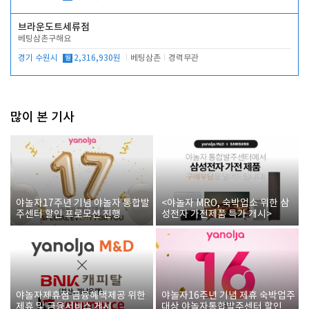
브라운도트세류점
베팅삼촌구해요
경기 수원시
월
2,316,930원
베팅삼촌
경력무관
많이 본 기사
야놀자17주년 기념 야놀자 통합발
<야놀자 MRO, 숙박업소 위한 삼
주센터 할인 프로모션 진행
성전자 가전제품 특가 개시>
야놀자제휴점 금융혜택제공 위한
야놀자16주년 기념 제휴 숙박업주
제휴 및 금융서비스 게시
대상 야놀자통합발주센터 할인쿠