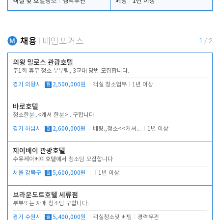
객실 및 호텔청소
경력무관
베팅
1년 이상
채용
메인포커스
1
/
2
의왕 밀로스 관광호텔
주1회 휴무 청소 부부팀, 3교대 당번 모집합니다.
경기 의왕시
월
2,500,000원
객실 청소업무
1년 이상
바로호텔
청소한분..<캐셔 한분>.. 구합니다.
경기 하남시
월
2,600,000원
베팅.,청소<<캐셔 모셔봅니다.
1년 이상
제이베이 관광호텔
수유제이베이호텔에서 청소팀 모집합니다
서울 강북구
월
5,600,000원
1년 이상
브라운도트호텔 세류점
부부또는 자매 청소팀 구합니다.
경기 수원시
월
5,400,000원
객실청소및 베팅
경력무관