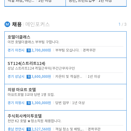
격일 과장, 야간 대리, 청소 이모
1년 이상
당번, 프런트업무
1년 이상
채용
메인포커스
1
/
3
호텔더클래스
이천 호텔더클래스 부부팀 구합니다.
경기 이천시
월
2,700,000원
부부팀 모십니다.
경력무관
ST124(스트리트124)
성남 스트리트124 격일근무자/주간근무자구인
경기 성남시
월
3,600,000원
카운터 및 객실관리 전반
1년 이상
의왕 마요트 호텔
마요트호텔 3교대 당번 1명 모집.
경기 의왕시
월
3,300,000원
당번 업무
1년 이상
주식회사케이투호텔
천안 K2 호텔 ★청소직원 채용합니다.
충남 천안시
월
2,527,560원
객실 청소 및 배팅, 주변 시설 청소
경력무관