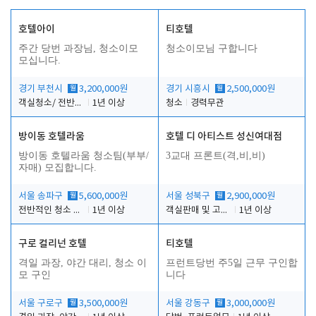
호텔아이
티호텔
주간 당번 과장님, 청소이모
청소이모님 구합니다
모십니다.
경기 부천시
월
3,200,000원
경기 시흥시
월
2,500,000원
객실청소/ 전반적인 프론트 업무 및 주차
1년 이상
청소
경력무관
방이동 호텔라움
호텔 디 아티스트 성신여대점
방이동 호텔라움 청소팀(부부/
3교대 프론트(격,비,비)
자매) 모집합니다.
서울 송파구
월
5,600,000원
서울 성북구
월
2,900,000원
전반적인 청소 업무(객실청소.객실정리)
1년 이상
객실판매 및 고객응대
1년 이상
구로 컬리넌 호텔
티호텔
격일 과장, 야간 대리, 청소 이
프런트당번 주5일 근무 구인합
모 구인
니다
서울 구로구
월
3,500,000원
서울 강동구
월
3,000,000원