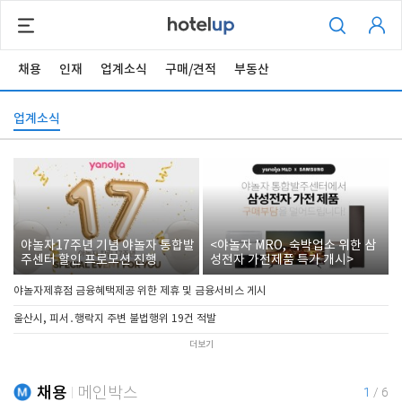
채용
인재
업계소식
구매/견적
부동산
업계소식
야놀자17주년 기념 야놀자 통합발
<야놀자 MRO, 숙박업소 위한 삼
주센터 할인 프로모션 진행
성전자 가전제품 특가 개시>
야놀자제휴점 금융혜택제공 위한 제휴 및 금융서비스 게시
울산시, 피서․행락지 주변 불법행위 19건 적발
더보기
채용
메인박스
1
/
6