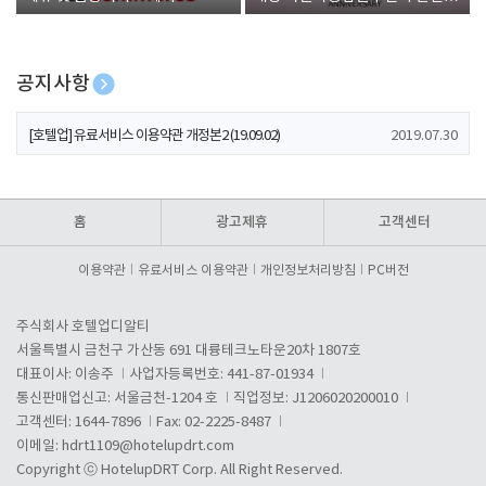
폰 증정
공지사항
[호텔업] 개인정보 처리방침 개정본1 (19.09.02)
2019.07.30
[호텔업] 유료서비스 이용약관 개정본2 (19.09.02)
2019.07.30
[호텔업] 개인정보 처리방침 개정본2 (19.09.02)
2019.07.30
홈
광고제휴
고객센터
이용약관
유료서비스 이용약관
개인정보처리방침
PC버전
주식회사 호텔업디알티
서울특별시 금천구 가산동 691 대륭테크노타운20차 1807호
대표이사: 이송주
사업자등록번호: 441-87-01934
통신판매업신고: 서울금천-1204 호
직업정보: J1206020200010
고객센터: 1644-7896
Fax: 02-2225-8487
이메일:
hdrt1109@hotelupdrt.com
Copyright ⓒ HotelupDRT Corp. All Right Reserved.