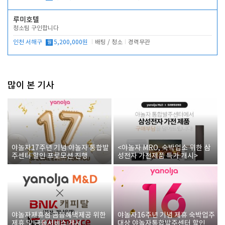
루미호텔
청소팀 구인합니다
인천 서해구
월
5,200,000원
배팅 / 청소
경력무관
많이 본 기사
야놀자17주년 기념 야놀자 통합발
<야놀자 MRO, 숙박업소 위한 삼
주센터 할인 프로모션 진행
성전자 가전제품 특가 개시>
야놀자제휴점 금융혜택제공 위한
야놀자16주년 기념 제휴 숙박업주
제휴 및 금융서비스 게시
대상 야놀자통합발주센터 할인쿠