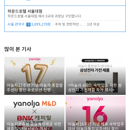
하운드호텔 서울대점
하운드호텔 서울대점 에서 3교대 과장님 구인합니다.
서울 관악구
월
3,099,270원
주차 및 전반적인 당번업무
1년 이상
많이 본 기사
야놀자17주년 기념 야놀자 통합발
<야놀자 MRO, 숙박업소 위한 삼
주센터 할인 프로모션 진행
성전자 가전제품 특가 개시>
야놀자제휴점 금융혜택제공 위한
야놀자16주년 기념 제휴 숙박업주
제휴 및 금융서비스 게시
대상 야놀자통합발주센터 할인쿠