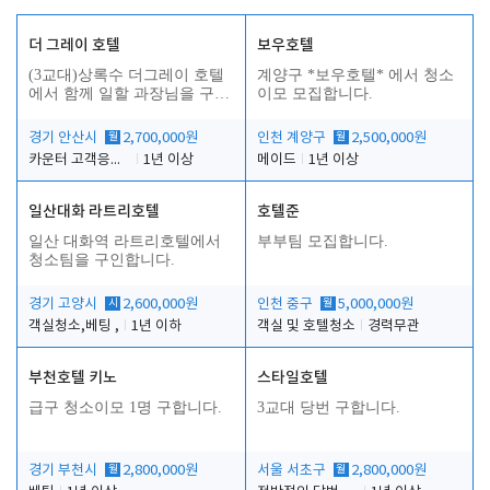
더 그레이 호텔
보우호텔
(3교대)상록수 더그레이 호텔
계양구 *보우호텔* 에서 청소
에서 함께 일할 과장님을 구합
이모 모집합니다.
니다.
경기 안산시
월
2,700,000원
인천 계양구
월
2,500,000원
카운터 고객응대 및 야간더블청소
1년 이상
메이드
1년 이상
일산대화 라트리호텔
호텔준
인
일산 대화역 라트리호텔에서
부부팀 모집합니다.
청소팀을 구인합니다.
경기 고양시
시
2,600,000원
인천 중구
월
5,000,000원
객실청소,베팅 ,
1년 이하
객실 및 호텔청소
경력무관
부천호텔 키노
스타일호텔
급구 청소이모 1명 구합니다.
3교대 당번 구합니다.
경기 부천시
월
2,800,000원
서울 서초구
월
2,800,000원