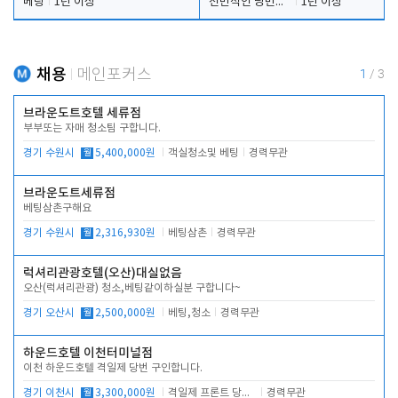
베팅
1년 이상
전반적인 당번업무
1년 이상
채용
메인포커스
1
/
3
브라운도트호텔 세류점
부부또는 자매 청소팀 구합니다.
경기 수원시
월
5,400,000원
객실청소및 베팅
경력무관
브라운도트세류점
베팅삼촌구해요
경기 수원시
월
2,316,930원
베팅삼촌
경력무관
럭셔리관광호텔(오산)대실없음
오산(럭셔리관광) 청소,베팅같이하실분 구합니다~
경기 오산시
월
2,500,000원
베팅,청소
경력무관
하운드호텔 이천터미널점
이천 하운드호텔 격일제 당번 구인합니다.
경기 이천시
월
3,300,000원
격일제 프론트 당번 업무로 주차 및 객실 점검
경력무관