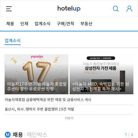
채용
인재
업계소식
구매/견적
부동산
업계소식
야놀자17주년 기념 야놀자 통합발
<야놀자 MRO, 숙박업소 위한 삼
주센터 할인 프로모션 진행
성전자 가전제품 특가 개시>
야놀자제휴점 금융혜택제공 위한 제휴 및 금융서비스 게시
울산시, 피서․행락지 주변 불법행위 19건 적발
더보기
채용
메인박스
1
/
4