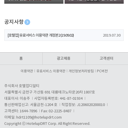
폰 증정
공지사항
[호텔업] 개인정보 처리방침 개정본1 (19.09.02)
2019.07.30
[호텔업] 유료서비스 이용약관 개정본2 (19.09.02)
2019.07.30
[호텔업] 개인정보 처리방침 개정본2 (19.09.02)
2019.07.30
홈
광고제휴
고객센터
이용약관
유료서비스 이용약관
개인정보처리방침
PC버전
주식회사 호텔업디알티
서울특별시 금천구 가산동 691 대륭테크노타운20차 1807호
대표이사: 이송주
사업자등록번호: 441-87-01934
통신판매업신고: 서울금천-1204 호
직업정보: J1206020200010
고객센터: 1644-7896
Fax: 02-2225-8487
이메일:
hdrt1109@hotelupdrt.com
Copyright ⓒ HotelupDRT Corp. All Right Reserved.