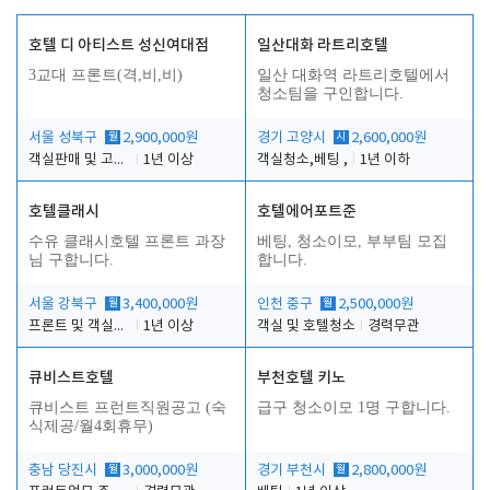
호텔 디 아티스트 성신여대점
일산대화 라트리호텔
3교대 프론트(격,비,비)
일산 대화역 라트리호텔에서
청소팀을 구인합니다.
서울 성북구
월
2,900,000원
경기 고양시
시
2,600,000원
객실판매 및 고객응대
1년 이상
객실청소,베팅 ,
1년 이하
호텔클래시
호텔에어포트준
수유 클래시호텔 프론트 과장
베팅, 청소이모, 부부팀 모집
님 구합니다.
합니다.
서울 강북구
월
3,400,000원
인천 중구
월
2,500,000원
프론트 및 객실관리
1년 이상
객실 및 호텔청소
경력무관
큐비스트호텔
부천호텔 키노
큐비스트 프런트직원공고 (숙
급구 청소이모 1명 구합니다.
식제공/월4회휴무)
충남 당진시
월
3,000,000원
경기 부천시
월
2,800,000원