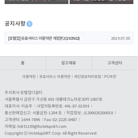
폰 증정
공지사항
[호텔업] 개인정보 처리방침 개정본1 (19.09.02)
2019.07.30
[호텔업] 유료서비스 이용약관 개정본2 (19.09.02)
2019.07.30
[호텔업] 개인정보 처리방침 개정본2 (19.09.02)
2019.07.30
홈
광고제휴
고객센터
이용약관
유료서비스 이용약관
개인정보처리방침
PC버전
주식회사 호텔업디알티
서울특별시 금천구 가산동 691 대륭테크노타운20차 1807호
대표이사: 이송주
사업자등록번호: 441-87-01934
통신판매업신고: 서울금천-1204 호
직업정보: J1206020200010
고객센터: 1644-7896
Fax: 02-2225-8487
이메일:
hdrt1109@hotelupdrt.com
Copyright ⓒ HotelupDRT Corp. All Right Reserved.