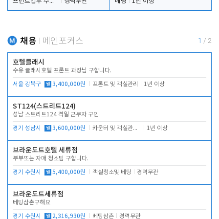
프런트업무 주간, 야간
경력무관
베팅
1년 이상
채용
메인포커스
1
/
2
호텔클래시
수유 클래시호텔 프론트 과장님 구합니다.
서울 강북구
월
3,400,000원
프론트 및 객실관리
1년 이상
ST124(스트리트124)
성남 스트리트124 격일 근무자 구인
경기 성남시
월
3,600,000원
카운터 및 객실관리 전반
1년 이상
브라운도트호텔 세류점
부부또는 자매 청소팀 구합니다.
경기 수원시
월
5,400,000원
객실청소및 베팅
경력무관
브라운도트세류점
베팅삼촌구해요
경기 수원시
월
2,316,930원
베팅삼촌
경력무관