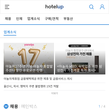
채용
인재
업계소식
구매/견적
부동산
업계소식
야놀자17주년 기념 야놀자 통합발
<야놀자 MRO, 숙박업소 위한 삼
주센터 할인 프로모션 진행
성전자 가전제품 특가 개시>
야놀자제휴점 금융혜택제공 위한 제휴 및 금융서비스 게시
울산시, 피서․행락지 주변 불법행위 19건 적발
더보기
채용
메인박스
1
/
4