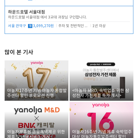
하운드호텔 서울대점
하운드호텔 서울대점 에서 3교대 과장님 구인합니다.
서울 관악구
월
3,099,270원
주차 및 전반적인 당번업무
1년 이상
많이 본 기사
야놀자17주년 기념 야놀자 통합발
<야놀자 MRO, 숙박업소 위한 삼
주센터 할인 프로모션 진행
성전자 가전제품 특가 개시>
야놀자제휴점 금융혜택제공 위한
야놀자16주년 기념 제휴 숙박업주
제휴 및 금융서비스 게시
대상 야놀자통합발주센터 할인쿠