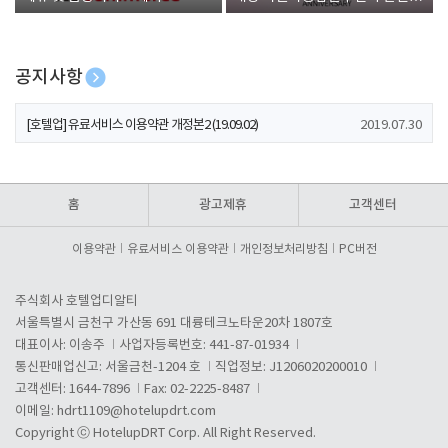
폰 증정
공지사항
[호텔업] 개인정보 처리방침 개정본1 (19.09.02)
2019.07.30
[호텔업] 유료서비스 이용약관 개정본2 (19.09.02)
2019.07.30
[호텔업] 개인정보 처리방침 개정본2 (19.09.02)
2019.07.30
홈
광고제휴
고객센터
이용약관
유료서비스 이용약관
개인정보처리방침
PC버전
주식회사 호텔업디알티
서울특별시 금천구 가산동 691 대륭테크노타운20차 1807호
대표이사: 이송주
사업자등록번호: 441-87-01934
통신판매업신고: 서울금천-1204 호
직업정보: J1206020200010
고객센터: 1644-7896
Fax: 02-2225-8487
이메일:
hdrt1109@hotelupdrt.com
Copyright ⓒ HotelupDRT Corp. All Right Reserved.