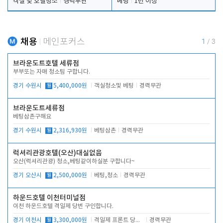
객실 및 호텔청소
경력무관
베팅
1년 이상
채용
메인포커스
1
/
3
브라운도트호텔 세류점
부부또는 자매 청소팀 구합니다.
경기 수원시
월
5,400,000원
객실청소및 베팅
경력무관
브라운도트세류점
베팅삼촌구해요
경기 수원시
월
2,316,930원
베팅삼촌
경력무관
럭셔리관광호텔(오산)대실없음
오산(럭셔리관광) 청소,베팅같이하실분 구합니다~
경기 오산시
월
2,500,000원
베팅,청소
경력무관
하운드호텔 이천터미널점
이천 하운드호텔 격일제 당번 구인합니다.
경기 이천시
월
3,300,000원
격일제 프론트 당번 업무로 주차 및 객실 점검
경력무관