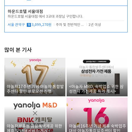
하운드호텔 서울대점
하운드호텔 서울대점 에서 3교대 과장님 구인합니다.
서울 관악구
월
3,099,270원
주차 및 전반적인 당번업무
1년 이상
많이 본 기사
야놀자17주년 기념 야놀자 통합발
<야놀자 MRO, 숙박업소 위한 삼
주센터 할인 프로모션 진행
성전자 가전제품 특가 개시>
야놀자제휴점 금융혜택제공 위한
야놀자16주년 기념 제휴 숙박업주
제휴 및 금융서비스 게시
대상 야놀자통합발주센터 할인쿠