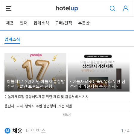
채용
인재
업계소식
구매/견적
부동산
업계소식
야놀자17주년 기념 야놀자 통합발
<야놀자 MRO, 숙박업소 위한 삼
주센터 할인 프로모션 진행
성전자 가전제품 특가 개시>
야놀자제휴점 금융혜택제공 위한 제휴 및 금융서비스 게시
울산시, 피서․행락지 주변 불법행위 19건 적발
더보기
채용
메인박스
1
/
4