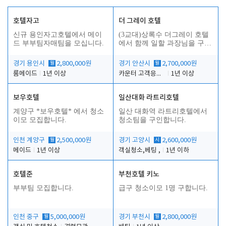
호텔자고
더 그레이 호텔
신규 용인자고호텔에서 메이
(3교대)상록수 더그레이 호텔
드 부부팀자매팀을 모십니다.
에서 함께 일할 과장님을 구합
니다.
경기 용인시
월
2,800,000원
경기 안산시
월
2,700,000원
룸메이드
1년 이상
카운터 고객응대 및 야간더블청소
1년 이상
보우호텔
일산대화 라트리호텔
인
계양구 *보우호텔* 에서 청소
일산 대화역 라트리호텔에서
이모 모집합니다.
청소팀을 구인합니다.
인천 계양구
월
2,500,000원
경기 고양시
시
2,600,000원
메이드
1년 이상
객실청소,베팅 ,
1년 이하
호텔준
부천호텔 키노
부부팀 모집합니다.
급구 청소이모 1명 구합니다.
인천 중구
월
5,000,000원
경기 부천시
월
2,800,000원