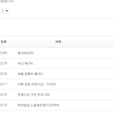
번호
제목
2280
힘내세요
(5)
2279
여긴 뭐
(74)
2278
제발 정확히 좀
(31)
2277
다른 곳은 어떤가요....?>
(16)
2276
주방이모 구인 주의
(20)
2275
최저임금 노동청진정기간?
(69)