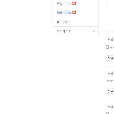
취업수다방
익명수다방
묻고답하기
마이페이지