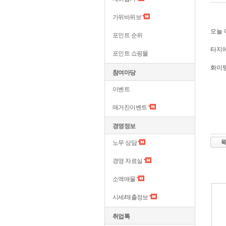
가위바위보
오늘 
포인트 순위
타지
포인트 쇼핑몰
화이팅
참여마당
이벤트
매거진이벤트
경영정보
노무 상담
경영 자료실
소액매물
시세/매출정보
취업톡