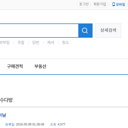
로그인
회원가입
모바일
로고
상세검색
부부팀
주말
당번
캐셔
청소
구매견적
부동산
수다방
이날
등록일
2016.05.08 01:36:06
조회
4,577