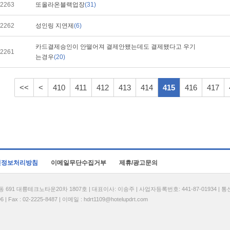
2263
또올라온블랙업장
(31)
2262
성인링 지연제
(6)
카드결제승인이 안떨어져 결제안됐는데도 결제됐다고 우기
2261
는경우
(20)
<<
<
410
411
412
413
414
415
416
417
인정보처리방침
이메일무단수집거부
제휴/광고문의
1 대륭테크노타운20차 1807호 | 대표이사: 이송주 | 사업자등록번호: 441-87-01934 | 
| Fax : 02-2225-8487 | 이메일 :
hdrt1109@hotelupdrt.com