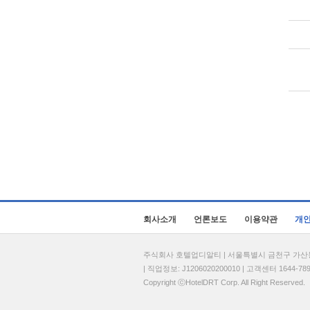
회사소개
언론보도
이용약관
개
주식회사 호텔업디알티 | 서울특별시 금천구 가산동 69
| 직업정보: J1206020200010 | 고객센터 1644-7896 
Copyright ⓒHotelDRT Corp. All Right Reserved.