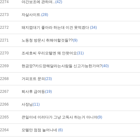
2274
야간보조에 관하여...
(42)
2273
자살사이트.
(28)
2272
돼지껍대기 좋아라 하는대 이건 못먹겠다
(34)
2271
노동청 방문시 취해야할것들??
(9)
2270
조세호씨 우리모텔엔 왜 안왓어요
(31)
2269
현금깡?카드깡해달라는사람들 신고가능한가여?
(40)
2268
거피포트 문의
(23)
2267
퇴사후 급여등
(19)
2266
사장님
(11)
2265
큰일이네 이러다가 그냥 고독사 하는거 아니야
(9)
2264
모텔만 점점 늘어나네
(6)