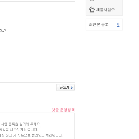
체불사업주
0
최근본 공고
.?