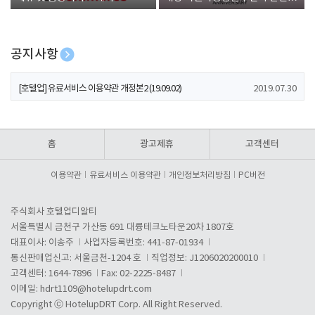
폰 증정
공지사항
[호텔업] 개인정보 처리방침 개정본1 (19.09.02)
2019.07.30
[호텔업] 유료서비스 이용약관 개정본2 (19.09.02)
2019.07.30
[호텔업] 개인정보 처리방침 개정본2 (19.09.02)
2019.07.30
홈
광고제휴
고객센터
이용약관
유료서비스 이용약관
개인정보처리방침
PC버전
주식회사 호텔업디알티
서울특별시 금천구 가산동 691 대륭테크노타운20차 1807호
대표이사: 이송주
사업자등록번호: 441-87-01934
통신판매업신고: 서울금천-1204 호
직업정보: J1206020200010
고객센터: 1644-7896
Fax: 02-2225-8487
이메일:
hdrt1109@hotelupdrt.com
Copyright ⓒ HotelupDRT Corp. All Right Reserved.