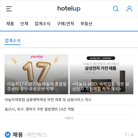
채용
인재
업계소식
구매/견적
부동산
업계소식
야놀자17주년 기념 야놀자 통합발
<야놀자 MRO, 숙박업소 위한 삼
주센터 할인 프로모션 진행
성전자 가전제품 특가 개시>
야놀자제휴점 금융혜택제공 위한 제휴 및 금융서비스 게시
울산시, 피서․행락지 주변 불법행위 19건 적발
더보기
채용
메인박스
1
/
4