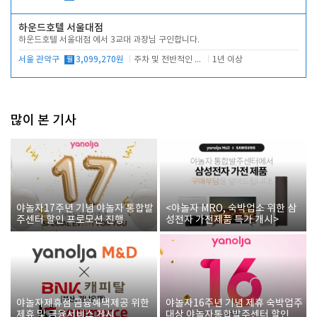
하운드호텔 서울대점
하운드호텔 서울대점 에서 3교대 과장님 구인합니다.
서울 관악구
월
3,099,270원
주차 및 전반적인 당번업무
1년 이상
많이 본 기사
야놀자17주년 기념 야놀자 통합발
<야놀자 MRO, 숙박업소 위한 삼
주센터 할인 프로모션 진행
성전자 가전제품 특가 개시>
야놀자제휴점 금융혜택제공 위한
야놀자16주년 기념 제휴 숙박업주
제휴 및 금융서비스 게시
대상 야놀자통합발주센터 할인쿠