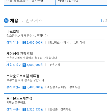
객실 및 호텔청소
경력무관
베팅
1년 이상
채용
메인포커스
1
/
2
바로호텔
청소한분..<캐셔 한분>.. 구합니다.
경기 하남시
월
2,600,000원
베팅.,청소<<캐셔 모셔봅니다.
1년 이상
제이베이 관광호텔
수유제이베이호텔에서 청소팀 모집합니다
서울 강북구
월
5,600,000원
1년 이상
브라운도트호텔 세류점
부부또는 자매 청소팀 구합니다.
경기 수원시
월
5,400,000원
객실청소및 베팅
경력무관
브라운도트세류점
베팅삼촌구해요
경기 수원시
월
2,316,930원
베팅삼촌
경력무관