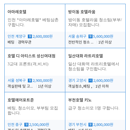
아마레호텔
방이동 호텔라움
인천 *아마레호텔* 베팅삼촌
방이동 호텔라움 청소팀(부부/
구합니다.
자매) 모집합니다.
인천 계양구
월
2,600,000원
서울 송파구
월
5,600,000원
베팅
경력무관
전반적인 청소 업무(객실청소.객실정리)
1년 이상
호텔 디 아티스트 성신여대점
일산대화 라트리호텔
3교대 프론트(격,비,비)
일산 대화역 라트리호텔에서
청소팀을 구인합니다.
서울 성북구
월
2,900,000원
경기 고양시
시
2,600,000원
객실판매 및 고객응대
1년 이상
객실청소,베팅 ,
1년 이하
호텔에어포트준
부천호텔 키노
베팅, 청소이모, 부부팀 모집
급구 청소이모 1명 구합니다.
합니다.
인천 중구
월
2,500,000원
경기 부천시
월
2,800,000원