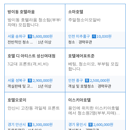
방이동 호텔라움
소마호텔
방이동 호텔라움 청소팀(부부/
주말청소이모알바
자매) 모집합니다.
서울 송파구
월
5,600,000원
인천 미추홀구
시
10,030원
전반적인 청소 업무(객실청소.객실정리)
1년 이상
청소
경력무관
호텔 디 아티스트 성신여대점
호텔에어포트준
3교대 프론트(격,비,비)
베팅, 청소이모, 부부팀 모집
합니다.
서울 성북구
월
2,900,000원
인천 중구
월
2,500,000원
객실판매 및 고객응대
1년 이상
객실 및 호텔청소
경력무관
호텔오로이
이스키아호텔
안산시 고잔동 격일제 프론트
용인에 위치한 이스키아호텔
에서 청소원2명(부부,자매)을
모집합니다..
경기 안산시
월
3,300,000원
경기 용인시
월
2,600,000원