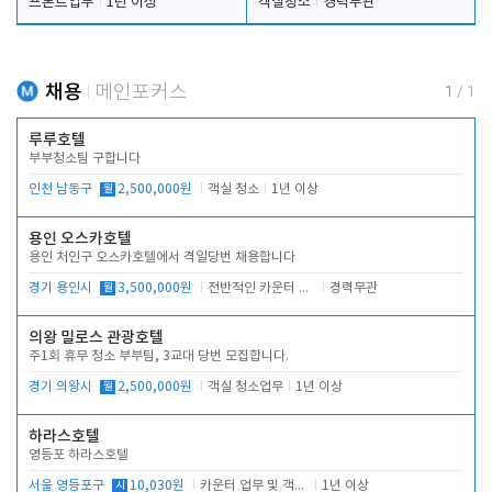
프론트업무
1년 이상
객실청소
경력무관
채용
메인포커스
1
/
1
루루호텔
부부청소팀 구합니다
인천 남동구
월
2,500,000원
객실 청소
1년 이상
용인 오스카호텔
용인 처인구 오스카호텔에서 격일당번 채용합니다
경기 용인시
월
3,500,000원
전반적인 카운터 업무
경력무관
의왕 밀로스 관광호텔
주1회 휴무 청소 부부팀, 3교대 당번 모집합니다.
경기 의왕시
월
2,500,000원
객실 청소업무
1년 이상
하라스호텔
영등포 하라스호텔
서울 영등포구
시
10,030원
카운터 업무 및 객실관리(청소상태 확인, 객실판매)
1년 이상