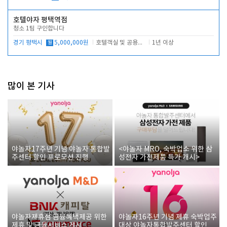
호텔야자 평택역점
청소 1팀 구인합니다
경기 평택시
월
5,000,000원
호텔객실 및 공용시설 청소 관리
1년 이상
많이 본 기사
야놀자17주년 기념 야놀자 통합발
<야놀자 MRO, 숙박업소 위한 삼
주센터 할인 프로모션 진행
성전자 가전제품 특가 개시>
야놀자제휴점 금융혜택제공 위한
야놀자16주년 기념 제휴 숙박업주
제휴 및 금융서비스 게시
대상 야놀자통합발주센터 할인쿠