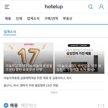
채용
인재
업계소식
구매/견적
부동산
업계소식
야놀자17주년 기념 야놀자 통합발
<야놀자 MRO, 숙박업소 위한 삼
주센터 할인 프로모션 진행
성전자 가전제품 특가 개시>
야놀자제휴점 금융혜택제공 위한 제휴 및 금융서비스 게시
울산시, 피서․행락지 주변 불법행위 19건 적발
더보기
채용
메인박스
1
/
3