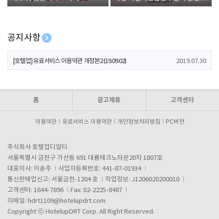
폰 증정
공지사항
[호텔업] 개인정보 처리방침 개정본1 (19.09.02)
2019.07.30
[호텔업] 유료서비스 이용약관 개정본2 (19.09.02)
2019.07.30
[호텔업] 개인정보 처리방침 개정본2 (19.09.02)
2019.07.30
홈
광고제휴
고객센터
이용약관
유료서비스 이용약관
개인정보처리방침
PC버전
주식회사 호텔업디알티
서울특별시 금천구 가산동 691 대륭테크노타운20차 1807호
대표이사: 이송주
사업자등록번호: 441-87-01934
통신판매업신고: 서울금천-1204 호
직업정보: J1206020200010
고객센터: 1644-7896
Fax: 02-2225-8487
이메일:
hdrt1109@hotelupdrt.com
Copyright ⓒ HotelupDRT Corp. All Right Reserved.