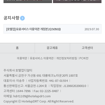
폰 증정
공지사항
[호텔업] 개인정보 처리방침 개정본1 (19.09.02)
2019.07.30
[호텔업] 유료서비스 이용약관 개정본2 (19.09.02)
2019.07.30
[호텔업] 개인정보 처리방침 개정본2 (19.09.02)
2019.07.30
홈
광고제휴
고객센터
이용약관
유료서비스 이용약관
개인정보처리방침
PC버전
주식회사 호텔업디알티
서울특별시 금천구 가산동 691 대륭테크노타운20차 1807호
대표이사: 이송주
사업자등록번호: 441-87-01934
통신판매업신고: 서울금천-1204 호
직업정보: J1206020200010
고객센터: 1644-7896
Fax: 02-2225-8487
이메일:
hdrt1109@hotelupdrt.com
Copyright ⓒ HotelupDRT Corp. All Right Reserved.