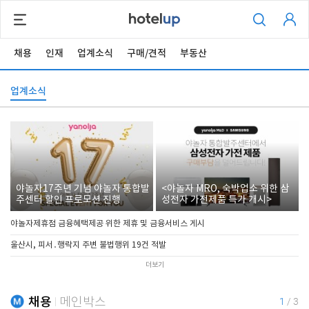
채용
인재
업계소식
구매/견적
부동산
업계소식
야놀자17주년 기념 야놀자 통합발
<야놀자 MRO, 숙박업소 위한 삼
주센터 할인 프로모션 진행
성전자 가전제품 특가 개시>
야놀자제휴점 금융혜택제공 위한 제휴 및 금융서비스 게시
울산시, 피서․행락지 주변 불법행위 19건 적발
더보기
채용
메인박스
1
/
3