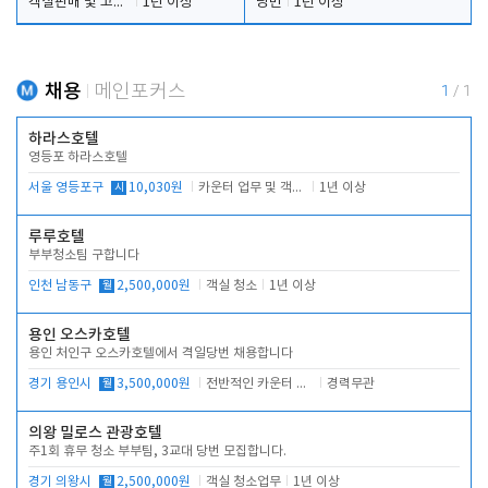
객실판매 및 고객응대
1년 이상
당번
1년 이상
채용
메인포커스
1
/
1
하라스호텔
영등포 하라스호텔
서울 영등포구
시
10,030원
카운터 업무 및 객실관리(청소상태 확인, 객실판매)
1년 이상
루루호텔
부부청소팀 구합니다
인천 남동구
월
2,500,000원
객실 청소
1년 이상
용인 오스카호텔
용인 처인구 오스카호텔에서 격일당번 채용합니다
경기 용인시
월
3,500,000원
전반적인 카운터 업무
경력무관
의왕 밀로스 관광호텔
주1회 휴무 청소 부부팀, 3교대 당번 모집합니다.
경기 의왕시
월
2,500,000원
객실 청소업무
1년 이상