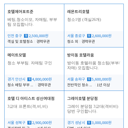
호텔에어포트준
레몬트리호텔
베팅,청소이모, 자매팀, 부부
청소1명 (객실26개)
팀 모집합니다.
인천 중구
월
2,500,000원
서울 종로구
월
2,600,000원
객실 및 호텔청소
경력무관
청소 외
경력무관
메이트모텔
방이동 호텔라움
청소 부부팀. 자매팀 구인
방이동 호텔라움 청소팀(부부/
자매) 모집합니다.
경기 안산시
월
4,800,000원
서울 송파구
월
5,600,000원
청소 배팅 부부 구합니다
경력무관
전반적인 청소 업무(객실청소.객실정리)
1년 이상
호텔 디 아티스트 성신여대점
그레이호텔 분당점
3교대 프론트(격,비,비)
그레이 분당점 3교대(격비비)
당번 구인합니다.
서울 성북구
월
2,900,000원
경기 성남시
월
3,000,000원