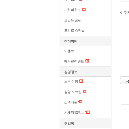
가위바위보
이곳은
포인트 순위
포인트 쇼핑몰
참여마당
이벤트
매거진이벤트
경영정보
노무 상담
경영 자료실
소액매물
시세/매출정보
취업톡