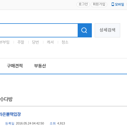
로그인
회원가입
모바일
로고
상세검색
부부팀
주말
당번
캐셔
청소
구매견적
부동산
수다방
라온블랙업장
등록일
2016.05.24 04:42:50
조회
4,913