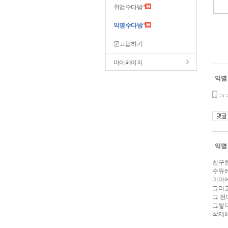
취업수다방
익명수다방
묻고답하기
마이페이지