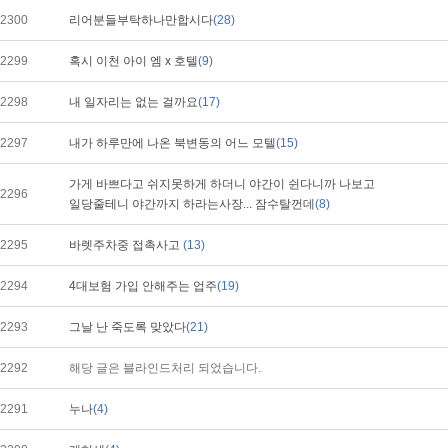
2300
리어분들부탁하나만합시다
(28)
2299
혹시 이천 아이 엠 x 호텔
(9)
2298
내 일자리는 없는 걸까요
(17)
2297
내가 하루만에 나온 북변동의 어느 모텔
(15)
가게 바쁘다고 쉬지못하게 하더니 야간이 쉰다니까 나보고
2296
일당줄테니 야간까지 하라는사장... 잠수탈껀데
(8)
2295
바렛주차중 접촉사고
(13)
2294
4대보험 가입 안해주는 업주
(19)
2293
그날 난 죽도록 맞았다
(21)
2292
해당 글은 블라인드처리 되었습니다.
2291
누나
(4)