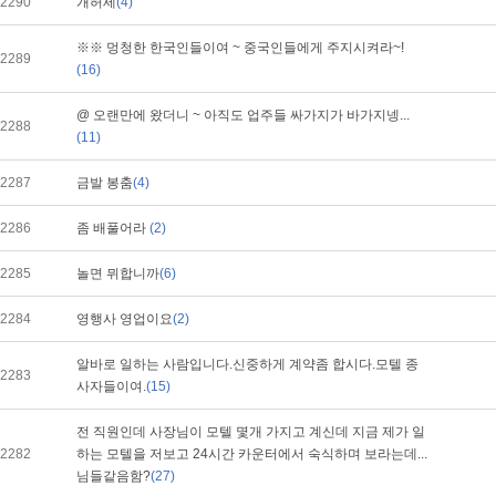
2290
개허세
(4)
※※ 멍청한 한국인들이여 ~ 중국인들에게 주지시켜라~!
2289
(16)
@ 오랜만에 왔더니 ~ 아직도 업주들 싸가지가 바가지넹...
2288
(11)
2287
금발 봉춤
(4)
2286
좀 배풀어라
(2)
2285
놀면 뮈합니까
(6)
2284
영행사 영업이요
(2)
알바로 일하는 사람입니다.신중하게 계약좀 합시다.모텔 종
2283
사자들이여.
(15)
전 직원인데 사장님이 모텔 몇개 가지고 계신데 지금 제가 일
2282
하는 모텔을 저보고 24시간 카운터에서 숙식하며 보라는데...
님들같음함?
(27)