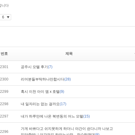
번호
제목
2301
공주시 모텔 후기
(7)
2300
리어분들부탁하나만합시다
(28)
2299
혹시 이천 아이 엠 x 호텔
(9)
2298
내 일자리는 없는 걸까요
(17)
2297
내가 하루만에 나온 북변동의 어느 모텔
(15)
가게 바쁘다고 쉬지못하게 하더니 야간이 쉰다니까 나보고
2296
일당줄테니 야간까지 하라는사장... 잠수탈껀데
(8)