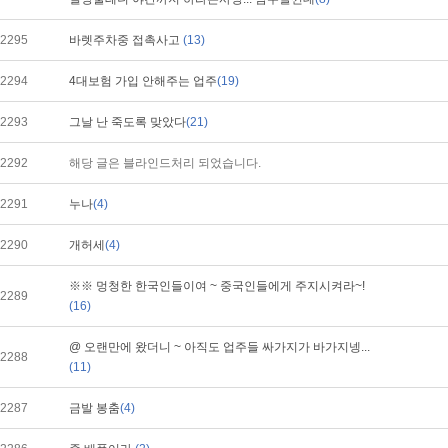
2295
바렛주차중 접촉사고
(13)
2294
4대보험 가입 안해주는 업주
(19)
2293
그날 난 죽도록 맞았다
(21)
2292
해당 글은 블라인드처리 되었습니다.
2291
누나
(4)
2290
개허세
(4)
※※ 멍청한 한국인들이여 ~ 중국인들에게 주지시켜라~!
2289
(16)
@ 오랜만에 왔더니 ~ 아직도 업주들 싸가지가 바가지넹...
2288
(11)
2287
금발 봉춤
(4)