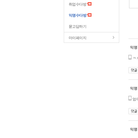
취업수다방
익명수다방
묻고답하기
마이페이지