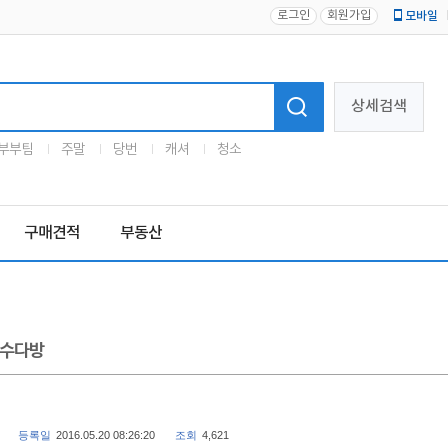
로그인
회원가입
모바일
로고
상세검색
부부팀
주말
당번
캐셔
청소
구매견적
부동산
수다방
등록일
2016.05.20 08:26:20
조회
4,621