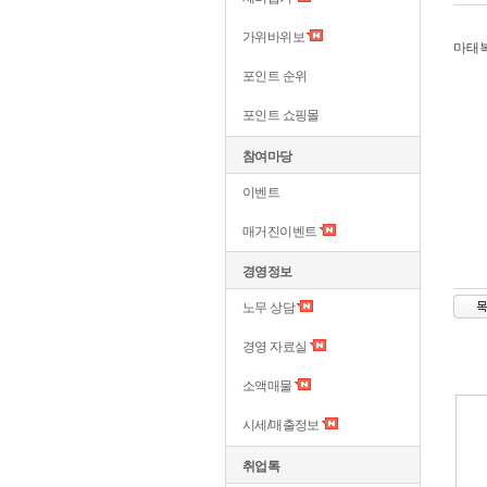
가위바위보
마태복
포인트 순위
포인트 쇼핑몰
참여마당
이벤트
매거진이벤트
경영정보
노무 상담
경영 자료실
소액매물
시세/매출정보
취업톡