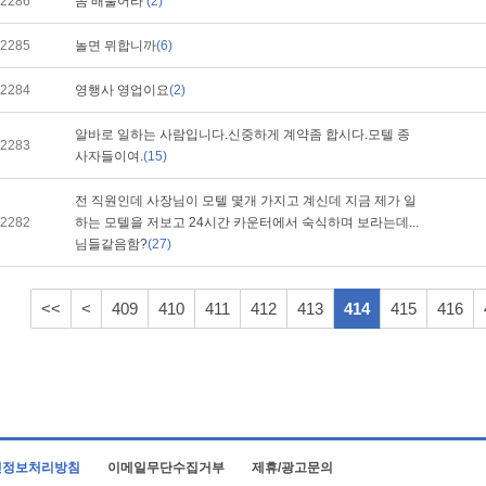
2286
좀 배풀어라
(2)
2285
놀면 뮈합니까
(6)
2284
영행사 영업이요
(2)
알바로 일하는 사람입니다.신중하게 계약좀 합시다.모텔 종
2283
사자들이여.
(15)
전 직원인데 사장님이 모텔 몇개 가지고 계신데 지금 제가 일
2282
하는 모텔을 저보고 24시간 카운터에서 숙식하며 보라는데...
님들같음함?
(27)
<<
<
409
410
411
412
413
414
415
416
인정보처리방침
이메일무단수집거부
제휴/광고문의