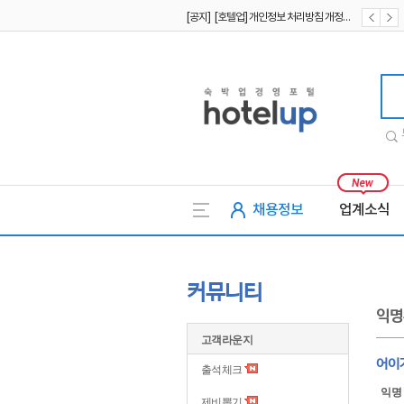
[공지] [호텔업] 유료서비스 이용약관 개정본2 (19.09.02)
[공지] [호텔업] 개인정보 처리방침 개정본2 (19.09.02)
호텔업
채용정보
업계소식
커뮤니티
익명
고객라운지
어이가
출석체크
익명
제비뽑기