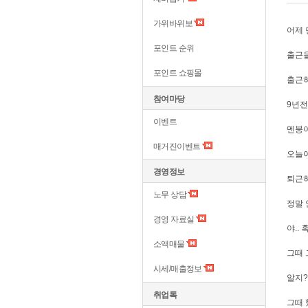
가위바위보
어제 
포인트 순위
출근을
포인트 쇼핑몰
출근하
참여마당
9년전
이벤트
멘붕이
매거진이벤트
오늘아
경영정보
퇴근하
노무 상담
정말 
경영 자료실
야..
소액매물
그때 
시세/매출정보
알지?
취업톡
그때 