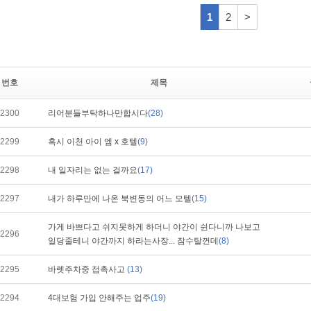
번호
제목
2300
리어분들부탁하나만합시다
(28)
2299
혹시 이천 아이 엠 x 호텔
(9)
2298
내 일자리는 없는 걸까요
(17)
2297
내가 하루만에 나온 북변동의 어느 모텔
(15)
가게 바쁘다고 쉬지못하게 하더니 야간이 쉰다니까 나보고
2296
일당줄테니 야간까지 하라는사장... 잠수탈껀데
(8)
2295
바렛주차중 접촉사고
(13)
2294
4대보험 가입 안해주는 업주
(19)