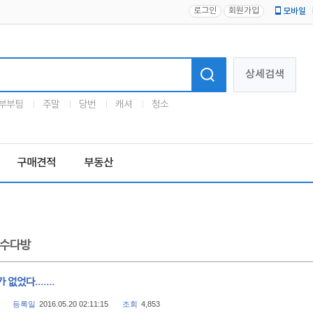
로그인
회원가입
모바일
로고
상세검색
부부팀
주말
당번
캐셔
청소
구매견적
부동산
수다방
 없었다.......
등록일
2016.05.20 02:11:15
조회
4,853