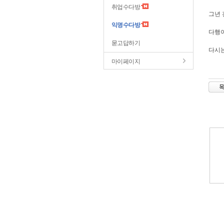
취업수다방
그년 
익명수다방
다행이
묻고답하기
다시
마이페이지