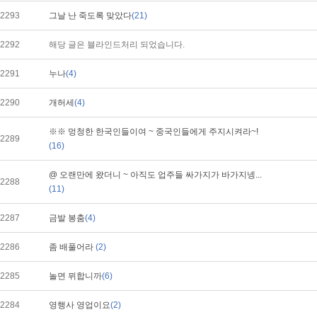
2293
그날 난 죽도록 맞았다
(21)
2292
해당 글은 블라인드처리 되었습니다.
2291
누나
(4)
2290
개허세
(4)
※※ 멍청한 한국인들이여 ~ 중국인들에게 주지시켜라~!
2289
(16)
@ 오랜만에 왔더니 ~ 아직도 업주들 싸가지가 바가지넹...
2288
(11)
2287
금발 봉춤
(4)
2286
좀 배풀어라
(2)
2285
놀면 뮈합니까
(6)
2284
영행사 영업이요
(2)