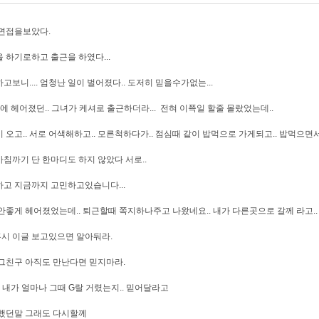
면접을보았다.
 하기로하고 출근을 하였다...
고보니.... 엄청난 일이 벌어졌다.. 도저히 믿을수가없는...
에 헤어졌던.. 그녀가 케셔로 출근하더라... 전혀 이쬭일 할줄 몰랐었는데..
 오고.. 서로 어색해하고.. 모른척하다가.. 점심때 같이 밥먹으로 가게되고.. 밥먹으면
침까기 단 한마디도 하지 않았다 서로..
고 지금까지 고민하고있습니다...
안좋게 헤어졌었는데.. 퇴근할때 쪽지하나주고 나왔네요.. 내가 다른곳으로 갈께 라고..
 혹시 이글 보고있으면 알아둬라.
그친구 아직도 만난다면 믿지마라.
 내가 얼마나 그때 G랄 거렸는지.. 믿어달라고
했던말 그래도 다시할께