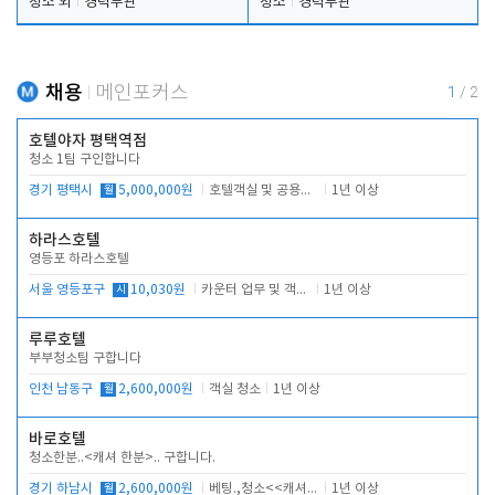
청소 외
경력무관
청소
경력무관
채용
메인포커스
1
/
2
호텔야자 평택역점
청소 1팀 구인합니다
경기 평택시
월
5,000,000원
호텔객실 및 공용시설 청소 관리
1년 이상
하라스호텔
영등포 하라스호텔
서울 영등포구
시
10,030원
카운터 업무 및 객실관리(청소상태 확인, 객실판매)
1년 이상
루루호텔
부부청소팀 구합니다
인천 남동구
월
2,600,000원
객실 청소
1년 이상
바로호텔
청소한분..<캐셔 한분>.. 구합니다.
경기 하남시
월
2,600,000원
베팅.,청소<<캐셔 모셔봅니다.
1년 이상