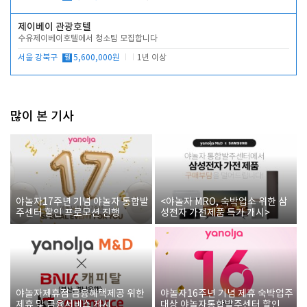
제이베이 관광호텔
수유제이베이호텔에서 청소팀 모집합니다
서울 강북구
월
5,600,000원
1년 이상
많이 본 기사
야놀자17주년 기념 야놀자 통합발
<야놀자 MRO, 숙박업소 위한 삼
주센터 할인 프로모션 진행
성전자 가전제품 특가 개시>
야놀자제휴점 금융혜택제공 위한
야놀자16주년 기념 제휴 숙박업주
제휴 및 금융서비스 게시
대상 야놀자통합발주센터 할인쿠