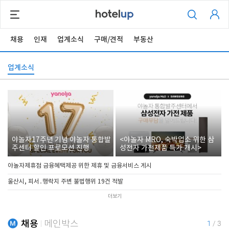
채용
인재
업계소식
구매/견적
부동산
업계소식
야놀자17주년 기념 야놀자 통합발
<야놀자 MRO, 숙박업소 위한 삼
주센터 할인 프로모션 진행
성전자 가전제품 특가 개시>
야놀자제휴점 금융혜택제공 위한 제휴 및 금융서비스 게시
울산시, 피서․행락지 주변 불법행위 19건 적발
더보기
채용
메인박스
1
/
3