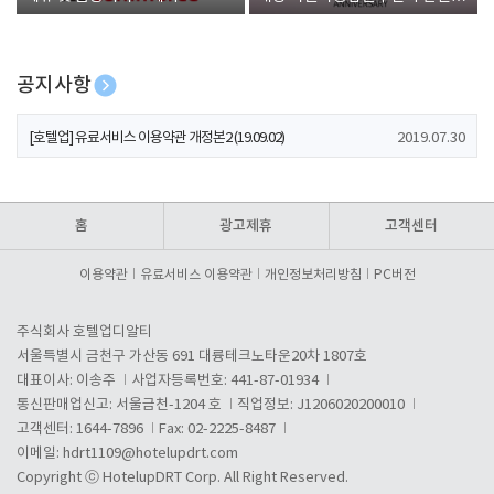
폰 증정
공지사항
[호텔업] 개인정보 처리방침 개정본1 (19.09.02)
2019.07.30
[호텔업] 유료서비스 이용약관 개정본2 (19.09.02)
2019.07.30
[호텔업] 개인정보 처리방침 개정본2 (19.09.02)
2019.07.30
홈
광고제휴
고객센터
이용약관
유료서비스 이용약관
개인정보처리방침
PC버전
주식회사 호텔업디알티
서울특별시 금천구 가산동 691 대륭테크노타운20차 1807호
대표이사: 이송주
사업자등록번호: 441-87-01934
통신판매업신고: 서울금천-1204 호
직업정보: J1206020200010
고객센터: 1644-7896
Fax: 02-2225-8487
이메일:
hdrt1109@hotelupdrt.com
Copyright ⓒ HotelupDRT Corp. All Right Reserved.