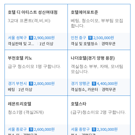
호텔 디 아티스트 성신여대점
호텔에어포트준
3교대 프론트(격,비,비)
베팅, 청소이모, 부부팀 모집
합니다.
서울 성북구
월
2,900,000원
인천 중구
월
2,500,000원
객실판매 및 고객응대
1년 이상
객실 및 호텔청소
경력무관
부천호텔 키노
나더호텔(경기 양평 용문)
급구 청소이모 1명 구합니다.
객실청소 부부, 자매, 모녀팀
모십니다.
경기 부천시
월
2,800,000원
경기 양평군
월
4,400,000원
베팅
1년 이상
객실청소, 카운터
경력무관
레몬트리호텔
호텔스타
청소1명 (객실26개)
(급구)청소이모 2명 구합니다.
서울 종로구
월
2,600,000원
서울 중랑구
월
2,300,000원