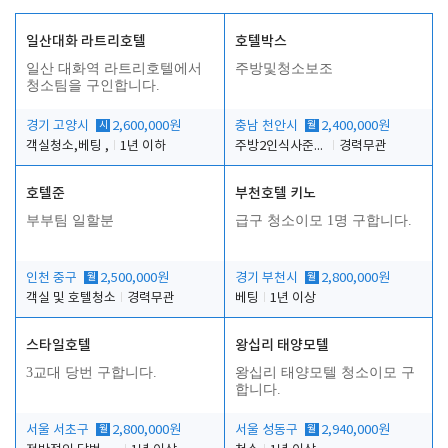
일산대화 라트리호텔
호텔박스
일산 대화역 라트리호텔에서
주방및청소보조
청소팀을 구인합니다.
경기 고양시
시
2,600,000원
충남 천안시
월
2,400,000원
객실청소,베팅 ,
1년 이하
주방2인식사준비및청소린렌보조
경력무관
호텔준
부천호텔 키노
부부팀 일할분
급구 청소이모 1명 구합니다.
인천 중구
월
2,500,000원
경기 부천시
월
2,800,000원
객실 및 호텔청소
경력무관
베팅
1년 이상
스타일호텔
왕십리 태양모텔
3교대 당번 구합니다.
왕십리 태양모텔 청소이모 구
합니다.
서울 서초구
월
2,800,000원
서울 성동구
월
2,940,000원