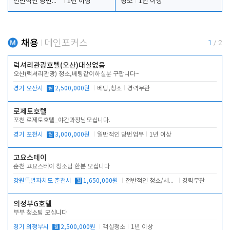
전반적인 당번업무
1년 이상
청소
1년 이상
채용
메인포커스
1
/
2
럭셔리관광호텔(오산)대실없음
오산(럭셔리관광) 청소,베팅같이하실분 구합니다~
경기 오산시
월
2,500,000원
베팅,청소
경력무관
로제토호텔
포천 로제토호텔_야간과장님모십니다.
경기 포천시
월
3,000,000원
일반적인 당번업무
1년 이상
고요스테이
춘천 고요스테이 청소팀 한분 모십니다
강원특별자치도 춘천시
월
1,650,000원
전반적인 청소/세탁업무
경력무관
의정부G호텔
부부 청소팀 모십니다
경기 의정부시
월
2,500,000원
객실청소
1년 이상