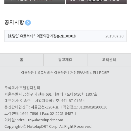
폰 증정
공지사항
[호텔업] 개인정보 처리방침 개정본1 (19.09.02)
2019.07.30
[호텔업] 유료서비스 이용약관 개정본2 (19.09.02)
2019.07.30
[호텔업] 개인정보 처리방침 개정본2 (19.09.02)
2019.07.30
홈
광고제휴
고객센터
이용약관
유료서비스 이용약관
개인정보처리방침
PC버전
주식회사 호텔업디알티
서울특별시 금천구 가산동 691 대륭테크노타운20차 1807호
대표이사: 이송주
사업자등록번호: 441-87-01934
통신판매업신고: 서울금천-1204 호
직업정보: J1206020200010
고객센터: 1644-7896
Fax: 02-2225-8487
이메일:
hdrt1109@hotelupdrt.com
Copyright ⓒ HotelupDRT Corp. All Right Reserved.