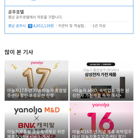
공주호텔
충남 공주호텔에서 직원을 구합니다.
충남 공주시
월
4,052,120원
카운터 및 객실점검(당번업무)
1년 이상
많이 본 기사
야놀자17주년 기념 야놀자 통합발
<야놀자 MRO, 숙박업소 위한 삼
주센터 할인 프로모션 진행
성전자 가전제품 특가 개시>
야놀자제휴점 금융혜택제공 위한
야놀자16주년 기념 제휴 숙박업주
제휴 및 금융서비스 게시
대상 야놀자통합발주센터 할인쿠