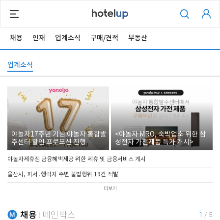
채용
인재
업계소식
구매/견적
부동산
업계소식
야놀자17주년 기념 야놀자 통합발
<야놀자 MRO, 숙박업소 위한 삼
주센터 할인 프로모션 진행
성전자 가전제품 특가 개시>
야놀자제휴점 금융혜택제공 위한 제휴 및 금융서비스 게시
울산시, 피서․행락지 주변 불법행위 19건 적발
더보기
채용
메인박스
1
/
5