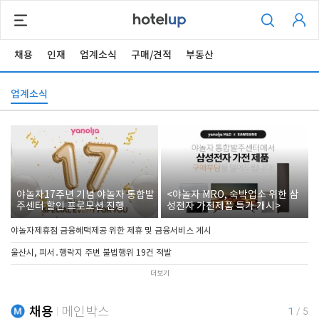
채용
인재
업계소식
구매/견적
부동산
업계소식
야놀자17주년 기념 야놀자 통합발
<야놀자 MRO, 숙박업소 위한 삼
주센터 할인 프로모션 진행
성전자 가전제품 특가 개시>
야놀자제휴점 금융혜택제공 위한 제휴 및 금융서비스 게시
울산시, 피서․행락지 주변 불법행위 19건 적발
더보기
채용
메인박스
1
/
5