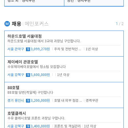
청소 외
경력무관
당번
경력무관
채용
메인포커스
1
/
2
하운드호텔 서울대점
하운드호텔 서울대점 에서 3교대 과장님 구인합니다.
서울 관악구
월
3,099,270원
주차 및 전반적인 당번업무
1년 이상
제이베이 관광호텔
수유제이베이호텔에서 청소팀 모집합니다
서울 강북구
월
5,600,000원
1년 이상
88호텔
88호텔 당번(격일제) 구인합니다
경기 용인시
월
3,200,000원
호텔 내 외부 점검 및 프런트 운영
경력무관
호텔클래시
수유 클래시호텔 프론트 과장님 구합니다.
서울 강북구
월
3,400,000원
프론트 및 객실관리
1년 이상