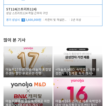
ST124(스트리트124)
성남 스트리트124 격일 근무자 구인
경기 성남시
월
3,600,000원
카운터 및 객실관리 전반
1년 이상
많이 본 기사
야놀자17주년 기념 야놀자 통합발
<야놀자 MRO, 숙박업소 위한 삼
주센터 할인 프로모션 진행
성전자 가전제품 특가 개시>
야놀자제휴점 금융혜택제공 위한
야놀자16주년 기념 제휴 숙박업주
제휴 및 금융서비스 게시
대상 야놀자통합발주센터 할인쿠