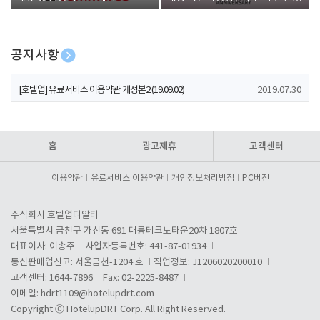
폰 증정
공지사항
[호텔업] 개인정보 처리방침 개정본1 (19.09.02)
2019.07.30
[호텔업] 유료서비스 이용약관 개정본2 (19.09.02)
2019.07.30
[호텔업] 개인정보 처리방침 개정본2 (19.09.02)
2019.07.30
홈
광고제휴
고객센터
이용약관
유료서비스 이용약관
개인정보처리방침
PC버전
주식회사 호텔업디알티
서울특별시 금천구 가산동 691 대륭테크노타운20차 1807호
대표이사: 이송주
사업자등록번호: 441-87-01934
통신판매업신고: 서울금천-1204 호
직업정보: J1206020200010
고객센터: 1644-7896
Fax: 02-2225-8487
이메일:
hdrt1109@hotelupdrt.com
Copyright ⓒ HotelupDRT Corp. All Right Reserved.