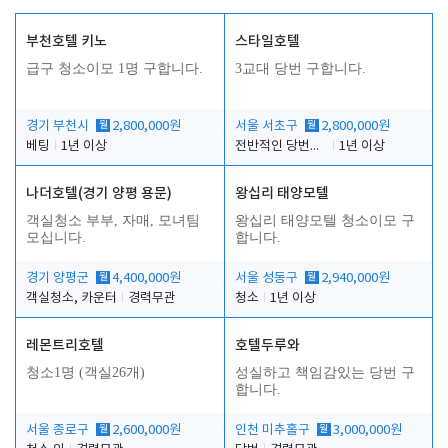
부천호텔 키노
스타일호텔
급구 청소이모 1명 구합니다.
3교대 당번 구합니다.
경기 부천시
월
2,800,000원
서울 서초구
월
2,800,000원
베팅
1년 이상
전반적인 당번업무
1년 이상
나더호텔(경기 양평 용문)
왕십리 태양모텔
객실청소 부부, 자매, 모녀팀
왕십리 태양모텔 청소이모 구
모십니다.
합니다.
경기 양평군
월
4,400,000원
서울 성동구
월
2,940,000원
객실청소, 카운터
경력무관
청소
1년 이상
레몬트리호텔
호텔두루와
청소1명 (객실26개)
성실하고 책임감있는 당번 구
합니다.
서울 종로구
월
2,600,000원
인천 미추홀구
월
3,000,000원