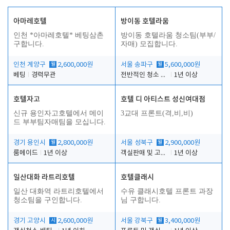
아마레호텔
방이동 호텔라움
인천 *아마레호텔* 베팅삼촌
방이동 호텔라움 청소팀(부부/
구합니다.
자매) 모집합니다.
인천 계양구
월
2,600,000원
서울 송파구
월
5,600,000원
베팅
경력무관
전반적인 청소 업무(객실청소.객실정리)
1년 이상
호텔자고
호텔 디 아티스트 성신여대점
신규 용인자고호텔에서 메이
3교대 프론트(격,비,비)
드 부부팀자매팀을 모십니다.
경기 용인시
월
2,800,000원
서울 성북구
월
2,900,000원
룸메이드
1년 이상
객실판매 및 고객응대
1년 이상
일산대화 라트리호텔
호텔클래시
일산 대화역 라트리호텔에서
수유 클래시호텔 프론트 과장
청소팀을 구인합니다.
님 구합니다.
경기 고양시
시
2,600,000원
서울 강북구
월
3,400,000원