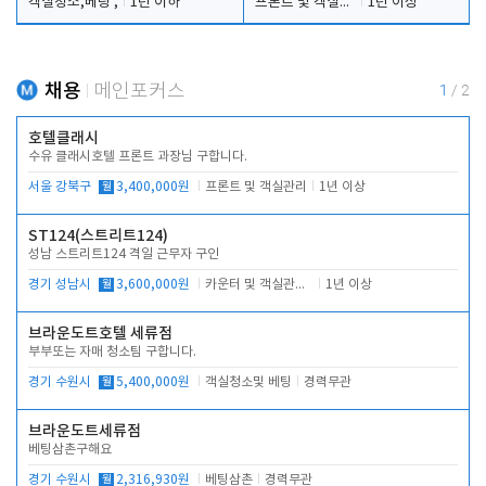
객실청소,베팅 ,
1년 이하
프론트 및 객실관리
1년 이상
채용
메인포커스
1
/
2
호텔클래시
수유 클래시호텔 프론트 과장님 구합니다.
서울 강북구
월
3,400,000원
프론트 및 객실관리
1년 이상
ST124(스트리트124)
성남 스트리트124 격일 근무자 구인
경기 성남시
월
3,600,000원
카운터 및 객실관리 전반
1년 이상
브라운도트호텔 세류점
부부또는 자매 청소팀 구합니다.
경기 수원시
월
5,400,000원
객실청소및 베팅
경력무관
브라운도트세류점
베팅삼촌구해요
경기 수원시
월
2,316,930원
베팅삼촌
경력무관