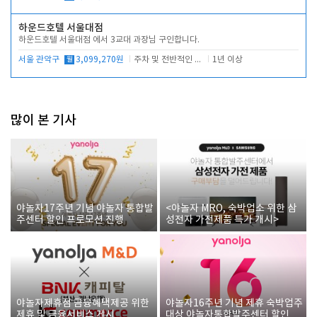
하운드호텔 서울대점
하운드호텔 서울대점 에서 3교대 과장님 구인합니다.
서울 관악구
월
3,099,270원
주차 및 전반적인 당번업무
1년 이상
많이 본 기사
야놀자17주년 기념 야놀자 통합발
<야놀자 MRO, 숙박업소 위한 삼
주센터 할인 프로모션 진행
성전자 가전제품 특가 개시>
야놀자제휴점 금융혜택제공 위한
야놀자16주년 기념 제휴 숙박업주
제휴 및 금융서비스 게시
대상 야놀자통합발주센터 할인쿠