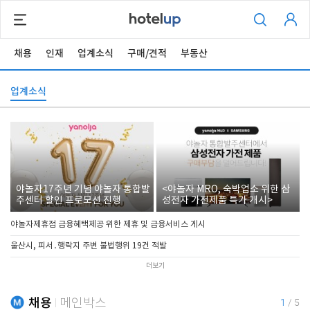
채용
인재
업계소식
구매/견적
부동산
업계소식
야놀자17주년 기념 야놀자 통합발
<야놀자 MRO, 숙박업소 위한 삼
주센터 할인 프로모션 진행
성전자 가전제품 특가 개시>
야놀자제휴점 금융혜택제공 위한 제휴 및 금융서비스 게시
울산시, 피서․행락지 주변 불법행위 19건 적발
더보기
채용
메인박스
1
/
5