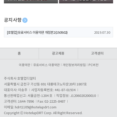
폰 증정
공지사항
[호텔업] 개인정보 처리방침 개정본1 (19.09.02)
2019.07.30
[호텔업] 유료서비스 이용약관 개정본2 (19.09.02)
2019.07.30
[호텔업] 개인정보 처리방침 개정본2 (19.09.02)
2019.07.30
홈
광고제휴
고객센터
이용약관
유료서비스 이용약관
개인정보처리방침
PC버전
주식회사 호텔업디알티
서울특별시 금천구 가산동 691 대륭테크노타운20차 1807호
대표이사: 이송주
사업자등록번호: 441-87-01934
통신판매업신고: 서울금천-1204 호
직업정보: J1206020200010
고객센터: 1644-7896
Fax: 02-2225-8487
이메일:
hdrt1109@hotelupdrt.com
Copyright ⓒ HotelupDRT Corp. All Right Reserved.