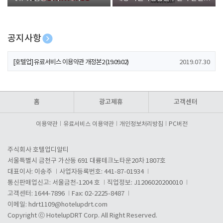
폰 증정
공지사항
[호텔업] 개인정보 처리방침 개정본1 (19.09.02)
2019.07.30
[호텔업] 유료서비스 이용약관 개정본2 (19.09.02)
2019.07.30
[호텔업] 개인정보 처리방침 개정본2 (19.09.02)
2019.07.30
홈
광고제휴
고객센터
이용약관
유료서비스 이용약관
개인정보처리방침
PC버전
주식회사 호텔업디알티
서울특별시 금천구 가산동 691 대륭테크노타운20차 1807호
대표이사: 이송주
사업자등록번호: 441-87-01934
통신판매업신고: 서울금천-1204 호
직업정보: J1206020200010
고객센터: 1644-7896
Fax: 02-2225-8487
이메일:
hdrt1109@hotelupdrt.com
Copyright ⓒ HotelupDRT Corp. All Right Reserved.