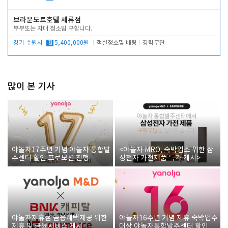
브라운도트호텔 세류점
부부또는 자매 청소팀 구합니다.
경기 수원시
월
5,400,000원
객실청소및 베팅
경력무관
많이 본 기사
야놀자17주년 기념 야놀자 통합발
<야놀자 MRO, 숙박업소 위한 삼
주센터 할인 프로모션 진행
성전자 가전제품 특가 개시>
야놀자제휴점 금융혜택제공 위한
야놀자16주년 기념 제휴 숙박업주
제휴 및 금융서비스 게시
대상 야놀자통합발주센터 할인쿠