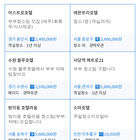
아스트로호텔
레몬트리호텔
부부청소팀 모집 (매주1회휴
청소1명 (객실26개)
무/식사제공)
경기 용인시
월
2,400,000원
서울 종로구
월
2,600,000원
객실청소
1년 이상
청소 외
경력무관
수원 블루호텔
사당역 메트로21
수원 블루호텔에서 부부 자매
부부 청소팀 구합니다
팀찾아요
경기 수원시
시
2,500,000원
서울 관악구
월
5,800,000원
메이드
경력무관
객실청소
1년 이상
방이동 호텔라움
소마호텔
방이동 호텔라움 청소팀(부부/
주말청소이모알바
자매) 모집합니다.
서울 송파구
월
5,600,000원
인천 미추홀구
시
10,030원