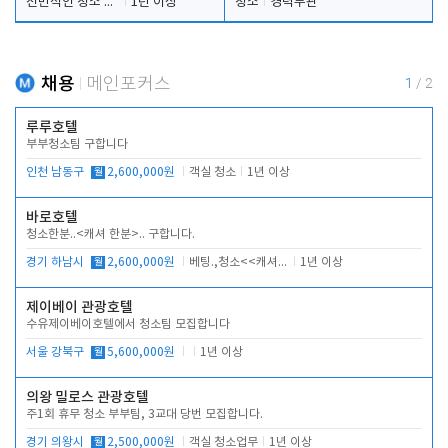
전반적인 청소 업무(객실청소.객실정리)
1년 이상
청소
경력무관
채용
메인포커스
1
/
2
루루호텔
부부청소팀 구합니다
인천 남동구
월
2,600,000원
객실 청소
1년 이상
바로호텔
청소한분..<캐셔 한분>.. 구합니다.
경기 하남시
월
2,600,000원
베팅.,청소<<캐셔 모셔봅니다.
1년 이상
제이베이 관광호텔
수유제이베이호텔에서 청소팀 모집합니다
서울 강북구
월
5,600,000원
1년 이상
의왕 밀로스 관광호텔
주1회 휴무 청소 부부팀, 3교대 당번 모집합니다.
경기 의왕시
월
2,500,000원
객실 청소업무
1년 이상