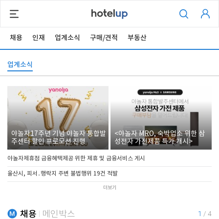
채용
인재
업계소식
구매/견적
부동산
업계소식
야놀자17주년 기념 야놀자 통합발
<야놀자 MRO, 숙박업소 위한 삼
주센터 할인 프로모션 진행
성전자 가전제품 특가 개시>
야놀자제휴점 금융혜택제공 위한 제휴 및 금융서비스 게시
울산시, 피서․행락지 주변 불법행위 19건 적발
더보기
채용
메인박스
1
/
4