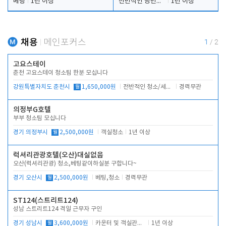
베팅
1년 이상
전반적인 당번업무
1년 이상
채용
메인포커스
1
/
2
고요스테이
춘천 고요스테이 청소팀 한분 모십니다
강원특별자치도 춘천시
월
1,650,000원
전반적인 청소/세탁업무
경력무관
의정부G호텔
부부 청소팀 모십니다
경기 의정부시
월
2,500,000원
객실청소
1년 이상
럭셔리관광호텔(오산)대실없음
오산(럭셔리관광) 청소,베팅같이하실분 구합니다~
경기 오산시
월
2,500,000원
베팅,청소
경력무관
ST124(스트리트124)
성남 스트리트124 격일 근무자 구인
경기 성남시
월
3,600,000원
카운터 및 객실관리 전반
1년 이상