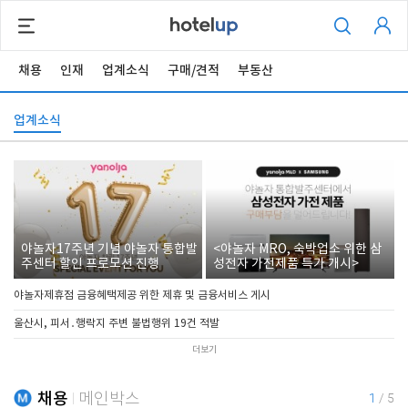
채용
인재
업계소식
구매/견적
부동산
업계소식
야놀자17주년 기념 야놀자 통합발
<야놀자 MRO, 숙박업소 위한 삼
주센터 할인 프로모션 진행
성전자 가전제품 특가 개시>
야놀자제휴점 금융혜택제공 위한 제휴 및 금융서비스 게시
울산시, 피서․행락지 주변 불법행위 19건 적발
더보기
채용
메인박스
1
/
5