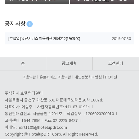
폰 증정
공지사항
[호텔업] 개인정보 처리방침 개정본1 (19.09.02)
2019.07.30
[호텔업] 유료서비스 이용약관 개정본2 (19.09.02)
2019.07.30
[호텔업] 개인정보 처리방침 개정본2 (19.09.02)
2019.07.30
홈
광고제휴
고객센터
이용약관
유료서비스 이용약관
개인정보처리방침
PC버전
주식회사 호텔업디알티
서울특별시 금천구 가산동 691 대륭테크노타운20차 1807호
대표이사: 이송주
사업자등록번호: 441-87-01934
통신판매업신고: 서울금천-1204 호
직업정보: J1206020200010
고객센터: 1644-7896
Fax: 02-2225-8487
이메일:
hdrt1109@hotelupdrt.com
Copyright ⓒ HotelupDRT Corp. All Right Reserved.