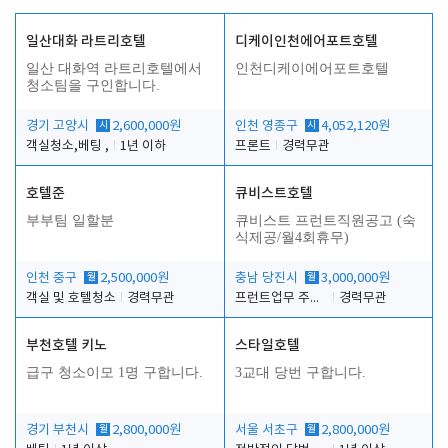
일산대화 라트리호텔
디케이인천에어포트호텔
일산 대화역 라트리호텔에서
인천디케이에어포트호텔
청소팀을 구인합니다.
경기 고양시
시
2,600,000원
인천 영종구
시
4,052,120원
객실청소,베팅 ,
1년 이하
프론트
경력무관
호텔준
큐비스트호텔
부부팀 일할분
큐비스트 프런트직원공고 (숙
식제공/월4회휴무)
인천 중구
월
2,500,000원
충남 당진시
월
3,000,000원
객실 및 호텔청소
경력무관
프런트업무 주간, 야간
경력무관
부천호텔 키노
스타일호텔
급구 청소이모 1명 구합니다.
3교대 당번 구합니다.
경기 부천시
월
2,800,000원
서울 서초구
월
2,800,000원