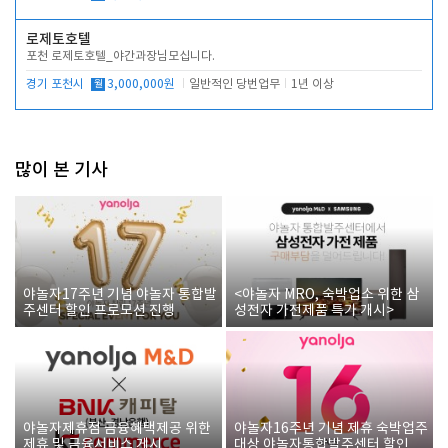
로제토호텔
포천 로제토호텔_야간과장님모십니다.
경기 포천시
월
3,000,000원
일반적인 당번업무
1년 이상
많이 본 기사
야놀자17주년 기념 야놀자 통합발
<야놀자 MRO, 숙박업소 위한 삼
주센터 할인 프로모션 진행
성전자 가전제품 특가 개시>
야놀자제휴점 금융혜택제공 위한
야놀자16주년 기념 제휴 숙박업주
제휴 및 금융서비스 게시
대상 야놀자통합발주센터 할인쿠