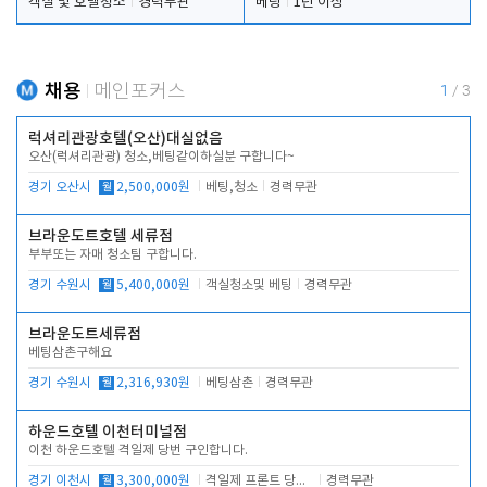
객실 및 호텔청소
경력무관
베팅
1년 이상
채용
메인포커스
1
/
3
럭셔리관광호텔(오산)대실없음
오산(럭셔리관광) 청소,베팅같이하실분 구합니다~
경기 오산시
월
2,500,000원
베팅,청소
경력무관
브라운도트호텔 세류점
부부또는 자매 청소팀 구합니다.
경기 수원시
월
5,400,000원
객실청소및 베팅
경력무관
브라운도트세류점
베팅삼촌구해요
경기 수원시
월
2,316,930원
베팅삼촌
경력무관
하운드호텔 이천터미널점
이천 하운드호텔 격일제 당번 구인합니다.
경기 이천시
월
3,300,000원
격일제 프론트 당번 업무로 주차 및 객실 점검
경력무관