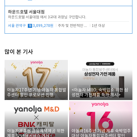
하운드호텔 서울대점
하운드호텔 서울대점 에서 3교대 과장님 구인합니다.
서울 관악구
월
3,099,270원
주차 및 전반적인 당번업무
1년 이상
많이 본 기사
야놀자17주년 기념 야놀자 통합발
<야놀자 MRO, 숙박업소 위한 삼
주센터 할인 프로모션 진행
성전자 가전제품 특가 개시>
야놀자제휴점 금융혜택제공 위한
야놀자16주년 기념 제휴 숙박업주
제휴 및 금융서비스 게시
대상 야놀자통합발주센터 할인쿠