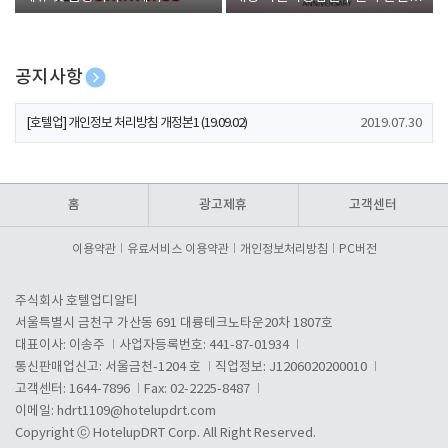
폰 증정
공지사항
[호텔업] 개인정보 처리방침 개정본2 (19.09.02)
2019.07.30
[호텔업] 개인정보 처리방침 개정본1 (19.09.02)
2019.07.30
[호텔업] 유료서비스 이용약관 개정본2 (19.09.02)
2019.07.30
홈
광고제휴
고객센터
이용약관
유료서비스 이용약관
개인정보처리방침
PC버전
주식회사 호텔업디알티
서울특별시 금천구 가산동 691 대륭테크노타운20차 1807호
대표이사: 이송주
사업자등록번호: 441-87-01934
통신판매업신고: 서울금천-1204 호
직업정보: J1206020200010
고객센터: 1644-7896
Fax: 02-2225-8487
이메일:
hdrt1109@hotelupdrt.com
Copyright ⓒ HotelupDRT Corp. All Right Reserved.