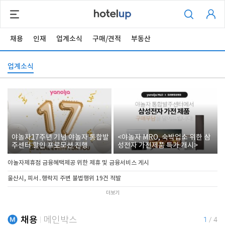
채용
인재
업계소식
구매/견적
부동산
업계소식
야놀자17주년 기념 야놀자 통합발
<야놀자 MRO, 숙박업소 위한 삼
주센터 할인 프로모션 진행
성전자 가전제품 특가 개시>
야놀자제휴점 금융혜택제공 위한 제휴 및 금융서비스 게시
울산시, 피서․행락지 주변 불법행위 19건 적발
더보기
채용
메인박스
1
/
4