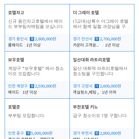
호텔자고
더 그레이 호텔
신규 용인자고호텔에서 메이
(3교대)상록수 더그레이 호텔
드 부부팀자매팀을 모십니다.
에서 함께 일할 과장님을 구합
니다.
경기 용인시
월
2,800,000원
경기 안산시
월
2,700,000원
룸메이드
1년 이상
카운터 고객응대 및 야간더블청소
1년 이상
보우호텔
일산대화 라트리호텔
인
계양구 *보우호텔* 에서 청소
일산 대화역 라트리호텔에서
이모 모집합니다.
청소팀을 구인합니다.
인천 계양구
월
2,500,000원
경기 고양시
시
2,600,000원
메이드
1년 이상
객실청소,베팅 ,
1년 이하
호텔준
부천호텔 키노
부부팀 모집합니다.
급구 청소이모 1명 구합니다.
인천 중구
월
5,000,000원
경기 부천시
월
2,800,000원