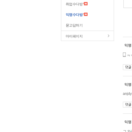
취업수다방
익명수다방
묻고답하기
마이페이지