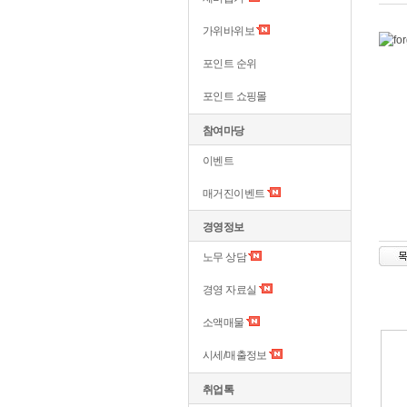
가위바위보
포인트 순위
포인트 쇼핑몰
참여마당
이벤트
매거진이벤트
경영정보
노무 상담
경영 자료실
소액매물
시세/매출정보
취업톡