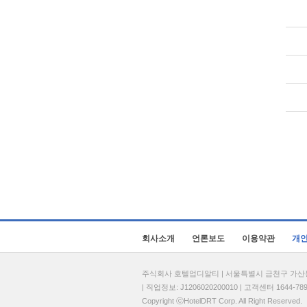
회사소개
언론보도
이용약관
개
주식회사 호텔업디알티 | 서울특별시 금천구 가산동 69
| 직업정보: J1206020200010 | 고객센터 1644-7896 
Copyright ⓒHotelDRT Corp. All Right Reserved.