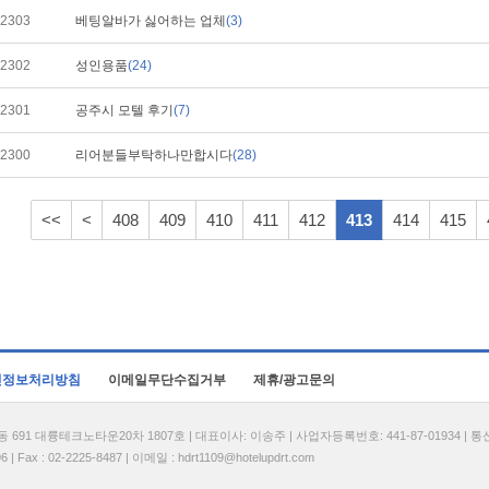
2303
베팅알바가 싫어하는 업체
(3)
2302
성인용품
(24)
2301
공주시 모텔 후기
(7)
2300
리어분들부탁하나만합시다
(28)
<<
<
408
409
410
411
412
413
414
415
인정보처리방침
이메일무단수집거부
제휴/광고문의
1 대륭테크노타운20차 1807호 | 대표이사: 이송주 | 사업자등록번호: 441-87-01934 | 
| Fax : 02-2225-8487 | 이메일 :
hdrt1109@hotelupdrt.com