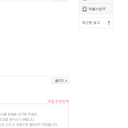
체불사업주
0
최근본 공고