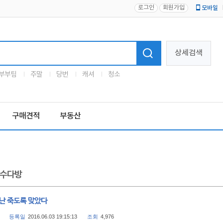
로그인
회원가입
모바일
로고
상세검색
부부팀
주말
당번
캐셔
청소
구매견적
부동산
수다방
 난 죽도록 맞았다
등록일
2016.06.03 19:15:13
조회
4,976