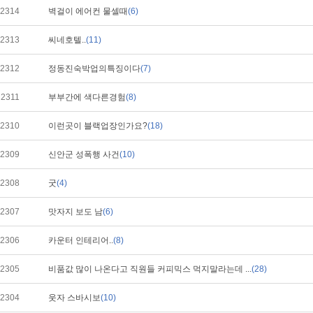
2314
벽걸이 에어컨 물셀때
(6)
2313
씨네호텔..
(11)
2312
정동진숙박업의특징이다
(7)
2311
부부간에 색다른경험
(8)
2310
이런곳이 블랙업장인가요?
(18)
2309
신안군 성폭행 사건
(10)
2308
굿
(4)
2307
맛자지 보도 남
(6)
2306
카운터 인테리어..
(8)
2305
비품값 많이 나온다고 직원들 커피믹스 먹지말라는데 ...
(28)
2304
웃자 스바시보
(10)