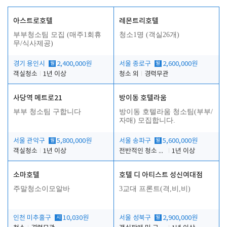
아스트로호텔
레몬트리호텔
부부청소팀 모집 (매주1회휴
청소1명 (객실26개)
무/식사제공)
경기 용인시
월
2,400,000원
서울 종로구
월
2,600,000원
객실청소
1년 이상
청소 외
경력무관
사당역 메트로21
방이동 호텔라움
부부 청소팀 구합니다
방이동 호텔라움 청소팀(부부/
자매) 모집합니다.
서울 관악구
월
5,800,000원
서울 송파구
월
5,600,000원
객실청소
1년 이상
전반적인 청소 업무(객실청소.객실정리)
1년 이상
소마호텔
호텔 디 아티스트 성신여대점
주말청소이모알바
3교대 프론트(격,비,비)
인천 미추홀구
시
10,030원
서울 성북구
월
2,900,000원