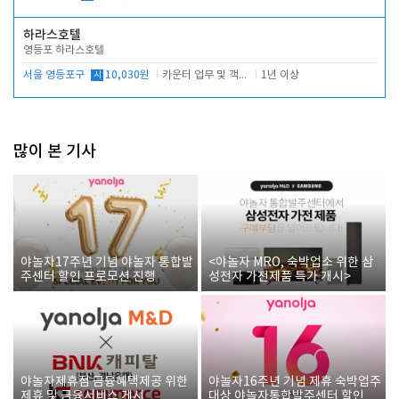
하라스호텔
영등포 하라스호텔
서울 영등포구
시
10,030원
카운터 업무 및 객실관리(청소상태 확인, 객실판매)
1년 이상
많이 본 기사
야놀자17주년 기념 야놀자 통합발
<야놀자 MRO, 숙박업소 위한 삼
주센터 할인 프로모션 진행
성전자 가전제품 특가 개시>
야놀자제휴점 금융혜택제공 위한
야놀자16주년 기념 제휴 숙박업주
제휴 및 금융서비스 게시
대상 야놀자통합발주센터 할인쿠