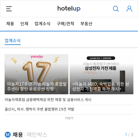
채용
인재
업계소식
구매/견적
부동산
업계소식
야놀자17주년 기념 야놀자 통합발
<야놀자 MRO, 숙박업소 위한 삼
주센터 할인 프로모션 진행
성전자 가전제품 특가 개시>
야놀자제휴점 금융혜택제공 위한 제휴 및 금융서비스 게시
울산시, 피서․행락지 주변 불법행위 19건 적발
더보기
채용
메인박스
1
/
3