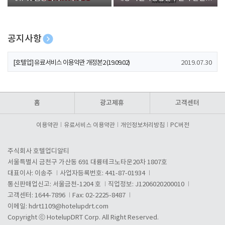
폰 증정
공지사항
[호텔업] 개인정보 처리방침 개정본1 (19.09.02)
2019.07.30
[호텔업] 유료서비스 이용약관 개정본2 (19.09.02)
2019.07.30
[호텔업] 개인정보 처리방침 개정본2 (19.09.02)
2019.07.30
홈
광고제휴
고객센터
이용약관
유료서비스 이용약관
개인정보처리방침
PC버전
주식회사 호텔업디알티
서울특별시 금천구 가산동 691 대륭테크노타운20차 1807호
대표이사: 이송주
사업자등록번호: 441-87-01934
통신판매업신고: 서울금천-1204 호
직업정보: J1206020200010
고객센터: 1644-7896
Fax: 02-2225-8487
이메일:
hdrt1109@hotelupdrt.com
Copyright ⓒ HotelupDRT Corp. All Right Reserved.