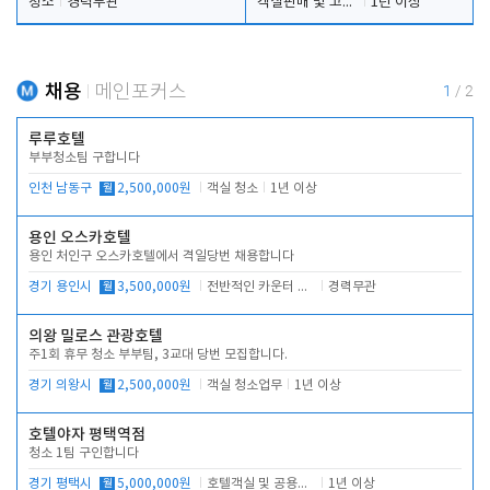
청소
경력무관
객실판매 및 고객응대
1년 이상
채용
메인포커스
1
/
2
루루호텔
부부청소팀 구합니다
인천 남동구
월
2,500,000원
객실 청소
1년 이상
용인 오스카호텔
용인 처인구 오스카호텔에서 격일당번 채용합니다
경기 용인시
월
3,500,000원
전반적인 카운터 업무
경력무관
의왕 밀로스 관광호텔
주1회 휴무 청소 부부팀, 3교대 당번 모집합니다.
경기 의왕시
월
2,500,000원
객실 청소업무
1년 이상
호텔야자 평택역점
청소 1팀 구인합니다
경기 평택시
월
5,000,000원
호텔객실 및 공용시설 청소 관리
1년 이상