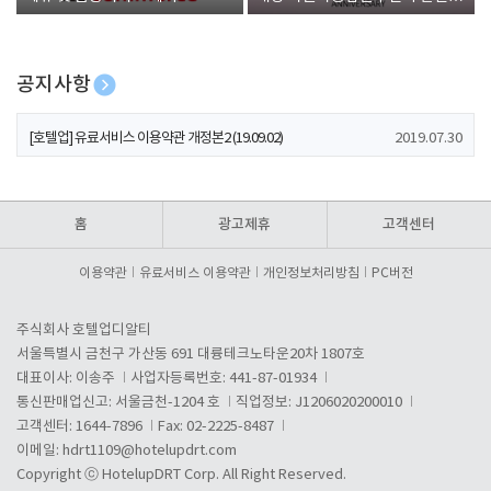
폰 증정
공지사항
[호텔업] 개인정보 처리방침 개정본1 (19.09.02)
2019.07.30
[호텔업] 유료서비스 이용약관 개정본2 (19.09.02)
2019.07.30
[호텔업] 개인정보 처리방침 개정본2 (19.09.02)
2019.07.30
홈
광고제휴
고객센터
이용약관
유료서비스 이용약관
개인정보처리방침
PC버전
주식회사 호텔업디알티
서울특별시 금천구 가산동 691 대륭테크노타운20차 1807호
대표이사: 이송주
사업자등록번호: 441-87-01934
통신판매업신고: 서울금천-1204 호
직업정보: J1206020200010
고객센터: 1644-7896
Fax: 02-2225-8487
이메일:
hdrt1109@hotelupdrt.com
Copyright ⓒ HotelupDRT Corp. All Right Reserved.