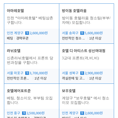
아마레호텔
방이동 호텔라움
인천 *아마레호텔* 베팅삼촌
방이동 호텔라움 청소팀(부부/
구합니다.
자매) 모집합니다.
인천 계양구
월
2,600,000원
서울 송파구
월
5,600,000원
베팅
경력무관
전반적인 청소 업무(객실청소.객실정리)
1년 이상
라뉘호텔
호텔 디 아티스트 성신여대점
신촌라뉘호텔에서 프론트 당
3교대 프론트(격,비,비)
번과장을 구합니다.
서울 마포구
월
3,700,000원
서울 성북구
월
2,900,000원
전반적인 프론트 당번업무
1년 이상
객실판매 및 고객응대
1년 이상
호텔에어포트준
보우호텔
베팅, 청소이모, 부부팀 모집
계양구 *보우호텔* 에서 청소
합니다.
이모 모집합니다.
인천 중구
월
2,500,000원
인천 계양구
월
2,600,000원