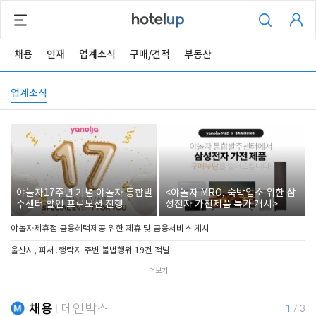
채용
인재
업계소식
구매/견적
부동산
업계소식
야놀자17주년 기념 야놀자 통합발
<야놀자 MRO, 숙박업소 위한 삼
주센터 할인 프로모션 진행
성전자 가전제품 특가 개시>
야놀자제휴점 금융혜택제공 위한 제휴 및 금융서비스 게시
울산시, 피서․행락지 주변 불법행위 19건 적발
더보기
채용
메인박스
1
/
3