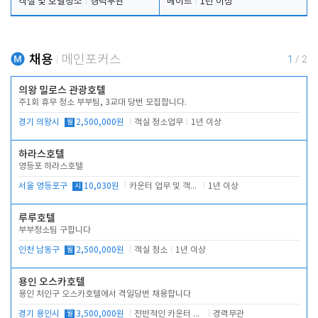
객실 및 호텔청소
경력무관
메이드
1년 이상
채용
메인포커스
1
/
2
의왕 밀로스 관광호텔
주1회 휴무 청소 부부팀, 3교대 당번 모집합니다.
경기 의왕시
월
2,500,000원
객실 청소업무
1년 이상
하라스호텔
영등포 하라스호텔
서울 영등포구
시
10,030원
카운터 업무 및 객실관리(청소상태 확인, 객실판매)
1년 이상
루루호텔
부부청소팀 구합니다
인천 남동구
월
2,500,000원
객실 청소
1년 이상
용인 오스카호텔
용인 처인구 오스카호텔에서 격일당번 채용합니다
경기 용인시
월
3,500,000원
전반적인 카운터 업무
경력무관