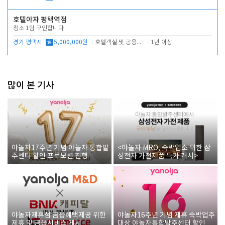
호텔야자 평택역점
청소 1팀 구인합니다
경기 평택시
월
5,000,000원
호텔객실 및 공용시설 청소 관리
1년 이상
많이 본 기사
야놀자17주년 기념 야놀자 통합발
<야놀자 MRO, 숙박업소 위한 삼
주센터 할인 프로모션 진행
성전자 가전제품 특가 개시>
야놀자제휴점 금융혜택제공 위한
야놀자16주년 기념 제휴 숙박업주
제휴 및 금융서비스 게시
대상 야놀자통합발주센터 할인쿠