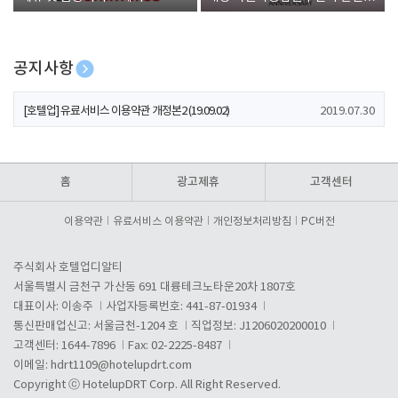
폰 증정
공지사항
[호텔업] 개인정보 처리방침 개정본1 (19.09.02)
2019.07.30
[호텔업] 유료서비스 이용약관 개정본2 (19.09.02)
2019.07.30
[호텔업] 개인정보 처리방침 개정본2 (19.09.02)
2019.07.30
홈
광고제휴
고객센터
이용약관
유료서비스 이용약관
개인정보처리방침
PC버전
주식회사 호텔업디알티
서울특별시 금천구 가산동 691 대륭테크노타운20차 1807호
대표이사: 이송주
사업자등록번호: 441-87-01934
통신판매업신고: 서울금천-1204 호
직업정보: J1206020200010
고객센터: 1644-7896
Fax: 02-2225-8487
이메일:
hdrt1109@hotelupdrt.com
Copyright ⓒ HotelupDRT Corp. All Right Reserved.