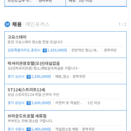
프런트업무 주간, 야간
경력무관
베팅
1년 이상
채용
메인포커스
1
/
2
고요스테이
춘천 고요스테이 청소팀 한분 모십니다
강원특별자치도 춘천시
월
1,650,000원
전반적인 청소/세탁업무
경력무관
럭셔리관광호텔(오산)대실없음
오산(럭셔리관광) 청소,베팅같이하실분 구합니다~
경기 오산시
월
2,500,000원
베팅,청소
경력무관
ST124(스트리트124)
성남 스트리트124 격일 근무자 구인
경기 성남시
월
3,600,000원
카운터 및 객실관리 전반
1년 이상
브라운도트호텔 세류점
부부또는 자매 청소팀 구합니다.
경기 수원시
월
5,400,000원
객실청소및 베팅
경력무관