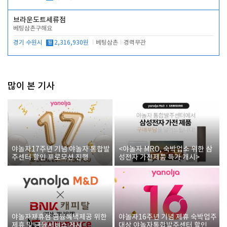
브라운도트세류점
베팅삼촌구해요
경기 수원시
월
2,316,930원
베팅삼촌
경력무관
많이 본 기사
야놀자17주년 기념 야놀자 통합발
<야놀자 MRO, 숙박업소 위한 삼
주센터 할인 프로모션 진행
성전자 가전제품 특가 개시>
야놀자제휴점 금융혜택제공 위한
야놀자16주년 기념 제휴 숙박업주
제휴 및 금융서비스 게시
대상 야놀자통합발주센터 할인쿠