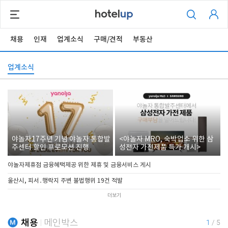
채용
인재
업계소식
구매/견적
부동산
업계소식
야놀자17주년 기념 야놀자 통합발
<야놀자 MRO, 숙박업소 위한 삼
주센터 할인 프로모션 진행
성전자 가전제품 특가 개시>
야놀자제휴점 금융혜택제공 위한 제휴 및 금융서비스 게시
울산시, 피서․행락지 주변 불법행위 19건 적발
더보기
채용
메인박스
1
/
5