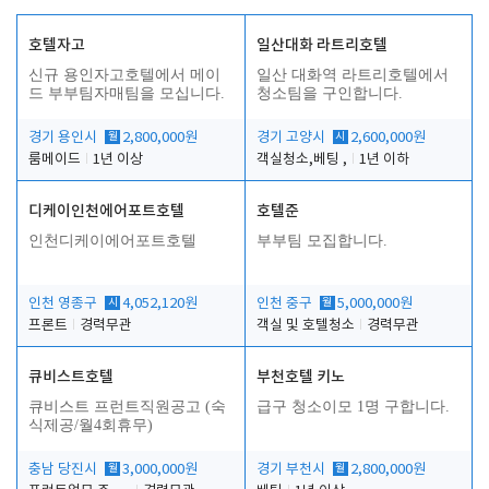
호텔자고
일산대화 라트리호텔
신규 용인자고호텔에서 메이
일산 대화역 라트리호텔에서
드 부부팀자매팀을 모십니다.
청소팀을 구인합니다.
경기 용인시
월
2,800,000원
경기 고양시
시
2,600,000원
룸메이드
1년 이상
객실청소,베팅 ,
1년 이하
디케이인천에어포트호텔
호텔준
인천디케이에어포트호텔
부부팀 모집합니다.
인천 영종구
시
4,052,120원
인천 중구
월
5,000,000원
프론트
경력무관
객실 및 호텔청소
경력무관
큐비스트호텔
부천호텔 키노
큐비스트 프런트직원공고 (숙
급구 청소이모 1명 구합니다.
식제공/월4회휴무)
충남 당진시
월
3,000,000원
경기 부천시
월
2,800,000원