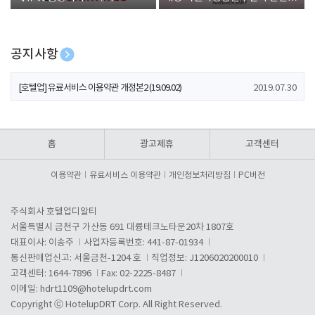
폰 증정
공지사항
[호텔업] 개인정보 처리방침 개정본1 (19.09.02)
2019.07.30
[호텔업] 유료서비스 이용약관 개정본2 (19.09.02)
2019.07.30
[호텔업] 개인정보 처리방침 개정본2 (19.09.02)
2019.07.30
홈
광고제휴
고객센터
이용약관
유료서비스 이용약관
개인정보처리방침
PC버전
주식회사 호텔업디알티
서울특별시 금천구 가산동 691 대륭테크노타운20차 1807호
대표이사: 이송주
사업자등록번호: 441-87-01934
통신판매업신고: 서울금천-1204 호
직업정보: J1206020200010
고객센터: 1644-7896
Fax: 02-2225-8487
이메일:
hdrt1109@hotelupdrt.com
Copyright ⓒ HotelupDRT Corp. All Right Reserved.