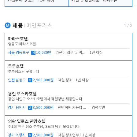
객실판매 및 고객응대
1년 이상
객실 및 호텔청소
경력무관
채용
메인포커스
1
/
2
하라스호텔
영등포 하라스호텔
서울 영등포구
시
10,030원
카운터 업무 및 객실관리(청소상태 확인, 객실판매)
1년 이상
루루호텔
부부청소팀 구합니다
인천 남동구
월
2,500,000원
객실 청소
1년 이상
용인 오스카호텔
용인 처인구 오스카호텔에서 격일당번 채용합니다
경기 용인시
월
3,500,000원
전반적인 카운터 업무
경력무관
의왕 밀로스 관광호텔
주1회 휴무 청소 부부팀, 3교대 당번 모집합니다.
경기 의왕시
월
2,500,000원
객실 청소업무
1년 이상