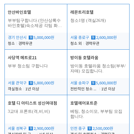
안산바인호텔
레몬트리호텔
부부팀구합니다.(안산상록수
청소1명 (객실26개)
바인호텔)숙소제공 각팀 화장
실.샤워실 따로있습니다.
경기 안산시
월
5,000,000원
서울 종로구
월
2,600,000원
청소
경력무관
청소 외
경력무관
사당역 메트로21
방이동 호텔라움
부부 청소팀 구합니다
방이동 호텔라움 청소팀(부부/
자매) 모집합니다.
서울 관악구
월
5,800,000원
서울 송파구
월
5,600,000원
객실청소
1년 이상
전반적인 청소 업무(객실청소.객실정리)
1년 이상
호텔 디 아티스트 성신여대점
호텔에어포트준
3교대 프론트(격,비,비)
베팅, 청소이모, 부부팀 모집
합니다.
서울 성북구
월
2,900,000원
인천 중구
월
2,500,000원