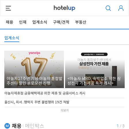
채용
인재
업계소식
구매/견적
부동산
업계소식
야놀자17주년 기념 야놀자 통합발
<야놀자 MRO, 숙박업소 위한 삼
주센터 할인 프로모션 진행
성전자 가전제품 특가 개시>
야놀자제휴점 금융혜택제공 위한 제휴 및 금융서비스 게시
울산시, 피서․행락지 주변 불법행위 19건 적발
더보기
채용
메인박스
1
/
3