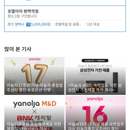
호텔야자 평택역점
청소 1팀 구인합니다
경기 평택시
월
5,000,000원
호텔객실 및 공용시설 청소 관리
1년 이상
많이 본 기사
야놀자17주년 기념 야놀자 통합발
<야놀자 MRO, 숙박업소 위한 삼
주센터 할인 프로모션 진행
성전자 가전제품 특가 개시>
야놀자제휴점 금융혜택제공 위한
야놀자16주년 기념 제휴 숙박업주
제휴 및 금융서비스 게시
대상 야놀자통합발주센터 할인쿠