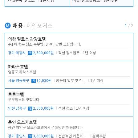
객실판매 및 고객응대
1년 이상
객실 및 호텔청소
경력무관
채용
메인포커스
1
/
2
의왕 밀로스 관광호텔
주1회 휴무 청소 부부팀, 3교대 당번 모집합니다.
경기 의왕시
월
2,500,000원
객실 청소업무
1년 이상
하라스호텔
영등포 하라스호텔
서울 영등포구
시
10,030원
카운터 업무 및 객실관리(청소상태 확인, 객실판매)
1년 이상
루루호텔
부부청소팀 구합니다
인천 남동구
월
2,500,000원
객실 청소
1년 이상
용인 오스카호텔
용인 처인구 오스카호텔에서 격일당번 채용합니다
경기 용인시
월
3,500,000원
전반적인 카운터 업무
경력무관