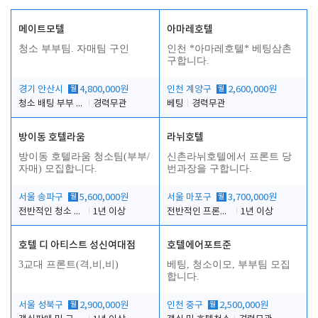
메이트모텔
아마레호텔
청소 부부팀. 자매팀 구인
인천 *아마레호텔* 베팅삼촌
구합니다.
경기 안산시
월
4,800,000원
인천 계양구
월
2,600,000원
청소 배팅 부부 구합니다
경력무관
베팅
경력무관
방이동 호텔라움
라뉘호텔
방이동 호텔라움 청소팀(부부/
신촌라뉘호텔에서 프론트 당
자매) 모집합니다.
번과장을 구합니다.
서울 송파구
월
5,600,000원
서울 마포구
월
3,700,000원
전반적인 청소 업무(객실청소.객실정리)
1년 이상
전반적인 프론트 당번업무
1년 이상
호텔 디 아티스트 성신여대점
호텔에어포트준
3교대 프론트(격,비,비)
베팅, 청소이모, 부부팀 모집
합니다.
서울 성북구
월
2,900,000원
인천 중구
월
2,500,000원