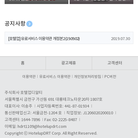
폰 증정
공지사항
[호텔업] 개인정보 처리방침 개정본1 (19.09.02)
2019.07.30
[호텔업] 유료서비스 이용약관 개정본2 (19.09.02)
2019.07.30
[호텔업] 개인정보 처리방침 개정본2 (19.09.02)
2019.07.30
홈
광고제휴
고객센터
이용약관
유료서비스 이용약관
개인정보처리방침
PC버전
주식회사 호텔업디알티
서울특별시 금천구 가산동 691 대륭테크노타운20차 1807호
대표이사: 이송주
사업자등록번호: 441-87-01934
통신판매업신고: 서울금천-1204 호
직업정보: J1206020200010
고객센터: 1644-7896
Fax: 02-2225-8487
이메일:
hdrt1109@hotelupdrt.com
Copyright ⓒ HotelupDRT Corp. All Right Reserved.