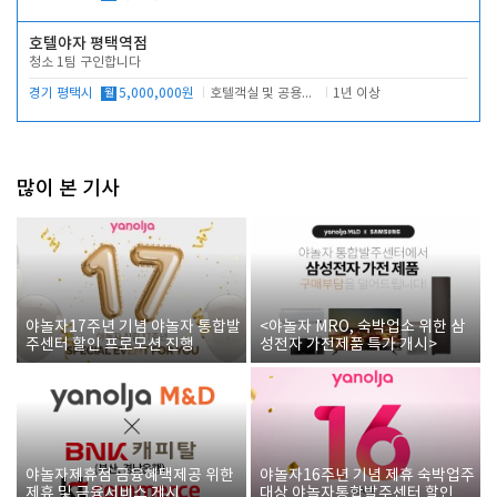
호텔야자 평택역점
청소 1팀 구인합니다
경기 평택시
월
5,000,000원
호텔객실 및 공용시설 청소 관리
1년 이상
많이 본 기사
야놀자17주년 기념 야놀자 통합발
<야놀자 MRO, 숙박업소 위한 삼
주센터 할인 프로모션 진행
성전자 가전제품 특가 개시>
야놀자제휴점 금융혜택제공 위한
야놀자16주년 기념 제휴 숙박업주
제휴 및 금융서비스 게시
대상 야놀자통합발주센터 할인쿠