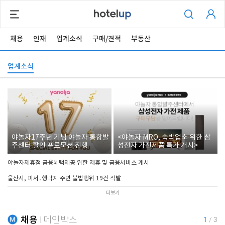
채용
인재
업계소식
구매/견적
부동산
업계소식
야놀자17주년 기념 야놀자 통합발
<야놀자 MRO, 숙박업소 위한 삼
주센터 할인 프로모션 진행
성전자 가전제품 특가 개시>
야놀자제휴점 금융혜택제공 위한 제휴 및 금융서비스 게시
울산시, 피서․행락지 주변 불법행위 19건 적발
더보기
채용
메인박스
1
/
3