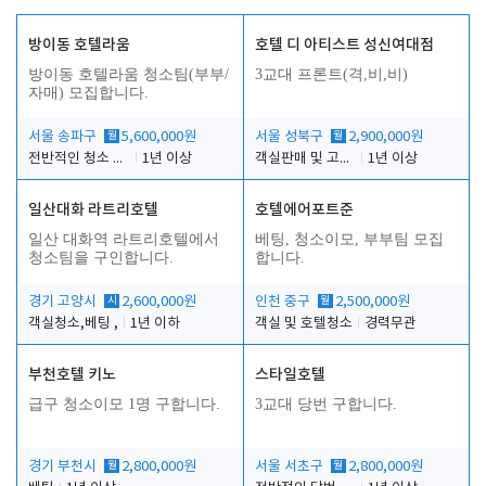
방이동 호텔라움
호텔 디 아티스트 성신여대점
방이동 호텔라움 청소팀(부부/
3교대 프론트(격,비,비)
자매) 모집합니다.
서울 송파구
월
5,600,000원
서울 성북구
월
2,900,000원
전반적인 청소 업무(객실청소.객실정리)
1년 이상
객실판매 및 고객응대
1년 이상
일산대화 라트리호텔
호텔에어포트준
일산 대화역 라트리호텔에서
베팅, 청소이모, 부부팀 모집
청소팀을 구인합니다.
합니다.
경기 고양시
시
2,600,000원
인천 중구
월
2,500,000원
객실청소,베팅 ,
1년 이하
객실 및 호텔청소
경력무관
부천호텔 키노
스타일호텔
급구 청소이모 1명 구합니다.
3교대 당번 구합니다.
경기 부천시
월
2,800,000원
서울 서초구
월
2,800,000원