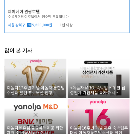
제이베이 관광호텔
수유제이베이호텔에서 청소팀 모집합니다
서울 강북구
월
5,600,000원
1년 이상
많이 본 기사
야놀자17주년 기념 야놀자 통합발
<야놀자 MRO, 숙박업소 위한 삼
주센터 할인 프로모션 진행
성전자 가전제품 특가 개시>
야놀자제휴점 금융혜택제공 위한
야놀자16주년 기념 제휴 숙박업주
제휴 및 금융서비스 게시
대상 야놀자통합발주센터 할인쿠