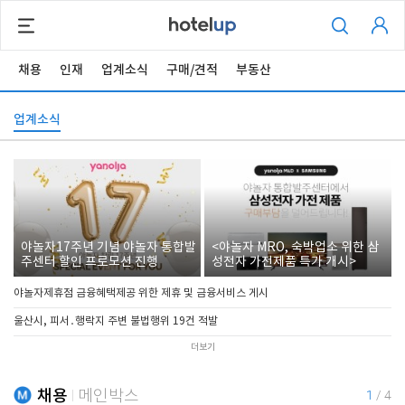
채용
인재
업계소식
구매/견적
부동산
업계소식
야놀자17주년 기념 야놀자 통합발
<야놀자 MRO, 숙박업소 위한 삼
주센터 할인 프로모션 진행
성전자 가전제품 특가 개시>
야놀자제휴점 금융혜택제공 위한 제휴 및 금융서비스 게시
울산시, 피서․행락지 주변 불법행위 19건 적발
더보기
채용
메인박스
1
/
4