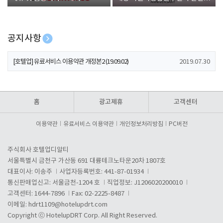
폰 증정
공지사항
[호텔업] 개인정보 처리방침 개정본1 (19.09.02)
2019.07.30
[호텔업] 유료서비스 이용약관 개정본2 (19.09.02)
2019.07.30
[호텔업] 개인정보 처리방침 개정본2 (19.09.02)
2019.07.30
홈
광고제휴
고객센터
이용약관
유료서비스 이용약관
개인정보처리방침
PC버전
주식회사 호텔업디알티
서울특별시 금천구 가산동 691 대륭테크노타운20차 1807호
대표이사: 이송주
사업자등록번호: 441-87-01934
통신판매업신고: 서울금천-1204 호
직업정보: J1206020200010
고객센터: 1644-7896
Fax: 02-2225-8487
이메일:
hdrt1109@hotelupdrt.com
Copyright ⓒ HotelupDRT Corp. All Right Reserved.