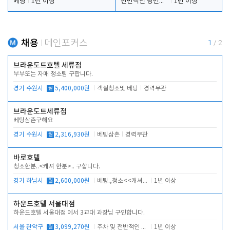
베팅
1년 이상
전반적인 당번업무
1년 이상
채용
메인포커스
1
/
2
브라운도트호텔 세류점
부부또는 자매 청소팀 구합니다.
경기 수원시
월
5,400,000원
객실청소및 베팅
경력무관
브라운도트세류점
베팅삼촌구해요
경기 수원시
월
2,316,930원
베팅삼촌
경력무관
바로호텔
청소한분..<캐셔 한분>.. 구합니다.
경기 하남시
월
2,600,000원
베팅.,청소<<캐셔 모셔봅니다.
1년 이상
하운드호텔 서울대점
하운드호텔 서울대점 에서 3교대 과장님 구인합니다.
서울 관악구
월
3,099,270원
주차 및 전반적인 당번업무
1년 이상