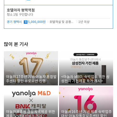
호텔야자 평택역점
청소 1팀 구인합니다
경기 평택시
월
5,000,000원
호텔객실 및 공용시설 청소 관리
1년 이상
많이 본 기사
야놀자17주년 기념 야놀자 통합발
<야놀자 MRO, 숙박업소 위한 삼
주센터 할인 프로모션 진행
성전자 가전제품 특가 개시>
야놀자제휴점 금융혜택제공 위한
야놀자16주년 기념 제휴 숙박업주
제휴 및 금융서비스 게시
대상 야놀자통합발주센터 할인쿠