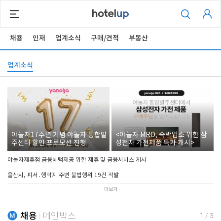
채용
인재
업계소식
구매/견적
부동산
업계소식
야놀자17주년 기념 야놀자 통합발
<야놀자 MRO, 숙박업소 위한 삼
주센터 할인 프로모션 진행
성전자 가전제품 특가 개시>
야놀자제휴점 금융혜택제공 위한 제휴 및 금융서비스 게시
울산시, 피서․행락지 주변 불법행위 19건 적발
더보기
채용
메인박스
1
/
3