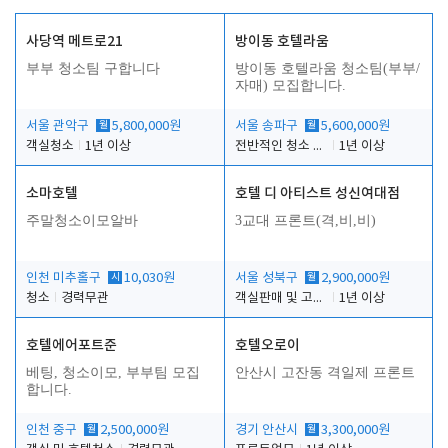
사당역 메트로21
방이동 호텔라움
부부 청소팀 구합니다
방이동 호텔라움 청소팀(부부/
자매) 모집합니다.
서울 관악구
월
5,800,000원
서울 송파구
월
5,600,000원
객실청소
1년 이상
전반적인 청소 업무(객실청소.객실정리)
1년 이상
소마호텔
호텔 디 아티스트 성신여대점
주말청소이모알바
3교대 프론트(격,비,비)
인천 미추홀구
시
10,030원
서울 성북구
월
2,900,000원
청소
경력무관
객실판매 및 고객응대
1년 이상
호텔에어포트준
호텔오로이
베팅, 청소이모, 부부팀 모집
안산시 고잔동 격일제 프론트
합니다.
인천 중구
월
2,500,000원
경기 안산시
월
3,300,000원