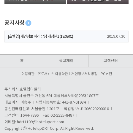
폰 증정
공지사항
[호텔업] 개인정보 처리방침 개정본2 (19.09.02)
2019.07.30
[호텔업] 개인정보 처리방침 개정본1 (19.09.02)
2019.07.30
[호텔업] 유료서비스 이용약관 개정본2 (19.09.02)
2019.07.30
홈
광고제휴
고객센터
이용약관
유료서비스 이용약관
개인정보처리방침
PC버전
주식회사 호텔업디알티
서울특별시 금천구 가산동 691 대륭테크노타운20차 1807호
대표이사: 이송주
사업자등록번호: 441-87-01934
통신판매업신고: 서울금천-1204 호
직업정보: J1206020200010
고객센터: 1644-7896
Fax: 02-2225-8487
이메일:
hdrt1109@hotelupdrt.com
Copyright ⓒ HotelupDRT Corp. All Right Reserved.