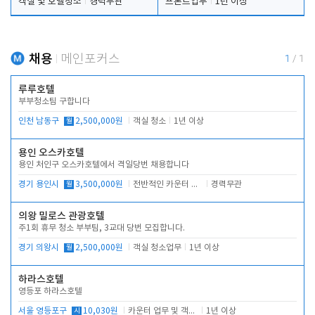
객실 및 호텔청소
경력무관
프론트업무
1년 이상
채용
메인포커스
1
/
1
루루호텔
부부청소팀 구합니다
인천 남동구
월
2,500,000원
객실 청소
1년 이상
용인 오스카호텔
용인 처인구 오스카호텔에서 격일당번 채용합니다
경기 용인시
월
3,500,000원
전반적인 카운터 업무
경력무관
의왕 밀로스 관광호텔
주1회 휴무 청소 부부팀, 3교대 당번 모집합니다.
경기 의왕시
월
2,500,000원
객실 청소업무
1년 이상
하라스호텔
영등포 하라스호텔
서울 영등포구
시
10,030원
카운터 업무 및 객실관리(청소상태 확인, 객실판매)
1년 이상