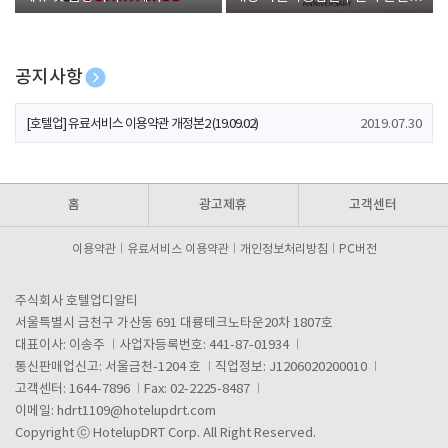
폰 증정
공지사항
[호텔업] 개인정보 처리방침 개정본1 (19.09.02)
2019.07.30
[호텔업] 유료서비스 이용약관 개정본2 (19.09.02)
2019.07.30
[호텔업] 개인정보 처리방침 개정본2 (19.09.02)
2019.07.30
홈
광고제휴
고객센터
이용약관
유료서비스 이용약관
개인정보처리방침
PC버전
주식회사 호텔업디알티
서울특별시 금천구 가산동 691 대륭테크노타운20차 1807호
대표이사: 이송주
사업자등록번호: 441-87-01934
통신판매업신고: 서울금천-1204 호
직업정보: J1206020200010
고객센터: 1644-7896
Fax: 02-2225-8487
이메일:
hdrt1109@hotelupdrt.com
Copyright ⓒ HotelupDRT Corp. All Right Reserved.