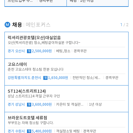
프런트업무 주간, 야간
경력무관
베팅
1년 이상
채용
메인포커스
1
/
2
럭셔리관광호텔(오산)대실없음
오산(럭셔리관광) 청소,베팅같이하실분 구합니다~
경기 오산시
월
2,500,000원
베팅,청소
경력무관
고요스테이
춘천 고요스테이 청소팀 한분 모십니다
강원특별자치도 춘천시
월
1,650,000원
전반적인 청소/세탁업무
경력무관
ST124(스트리트124)
성남 스트리트124 격일 근무자 구인
경기 성남시
월
3,600,000원
카운터 및 객실관리 전반
1년 이상
브라운도트호텔 세류점
부부또는 자매 청소팀 구합니다.
경기 수원시
월
5,400,000원
객실청소및 베팅
경력무관