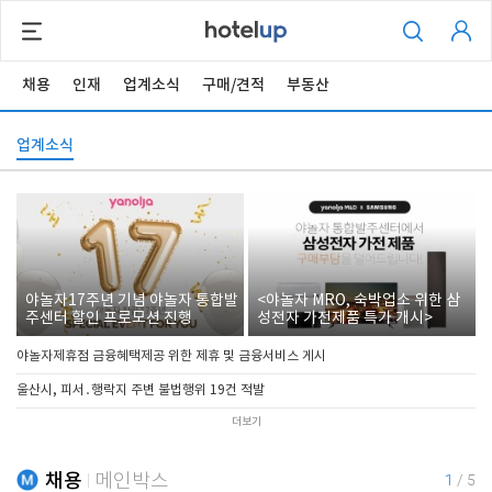
채용
인재
업계소식
구매/견적
부동산
업계소식
야놀자17주년 기념 야놀자 통합발
<야놀자 MRO, 숙박업소 위한 삼
주센터 할인 프로모션 진행
성전자 가전제품 특가 개시>
야놀자제휴점 금융혜택제공 위한 제휴 및 금융서비스 게시
울산시, 피서․행락지 주변 불법행위 19건 적발
더보기
채용
메인박스
1
/
5