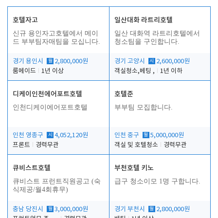
호텔자고
일산대화 라트리호텔
신규 용인자고호텔에서 메이
일산 대화역 라트리호텔에서
드 부부팀자매팀을 모십니다.
청소팀을 구인합니다.
경기 용인시
월
2,800,000원
경기 고양시
시
2,600,000원
룸메이드
1년 이상
객실청소,베팅 ,
1년 이하
디케이인천에어포트호텔
호텔준
인천디케이에어포트호텔
부부팀 모집합니다.
인천 영종구
시
4,052,120원
인천 중구
월
5,000,000원
프론트
경력무관
객실 및 호텔청소
경력무관
큐비스트호텔
부천호텔 키노
큐비스트 프런트직원공고 (숙
급구 청소이모 1명 구합니다.
식제공/월4회휴무)
충남 당진시
월
3,000,000원
경기 부천시
월
2,800,000원