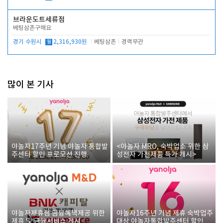
브라운도트세류점
베팅삼촌구해요
경기 수원시
월
2,316,930원
베팅삼촌
경력무관
많이 본 기사
야놀자17주년 기념 야놀자 통합발
<야놀자 MRO, 숙박업소 위한 삼
주센터 할인 프로모션 진행
성전자 가전제품 특가 개시>
야놀자제휴점 금융혜택제공 위한
야놀자16주년 기념 제휴 숙박업주
제휴 및 금융서비스 게시
대상 야놀자통합발주센터 할인쿠