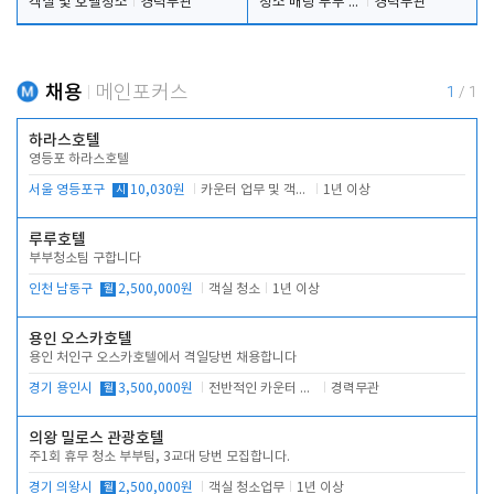
객실 및 호텔청소
경력무관
청소 배팅 부부 구합니다
경력무관
채용
메인포커스
1
/
1
하라스호텔
영등포 하라스호텔
서울 영등포구
시
10,030원
카운터 업무 및 객실관리(청소상태 확인, 객실판매)
1년 이상
루루호텔
부부청소팀 구합니다
인천 남동구
월
2,500,000원
객실 청소
1년 이상
용인 오스카호텔
용인 처인구 오스카호텔에서 격일당번 채용합니다
경기 용인시
월
3,500,000원
전반적인 카운터 업무
경력무관
의왕 밀로스 관광호텔
주1회 휴무 청소 부부팀, 3교대 당번 모집합니다.
경기 의왕시
월
2,500,000원
객실 청소업무
1년 이상