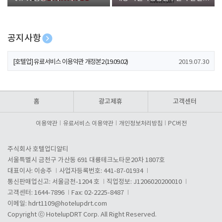
폰 증정
공지사항
[호텔업] 개인정보 처리방침 개정본1 (19.09.02)
2019.07.30
[호텔업] 유료서비스 이용약관 개정본2 (19.09.02)
2019.07.30
[호텔업] 개인정보 처리방침 개정본2 (19.09.02)
2019.07.30
홈
광고제휴
고객센터
이용약관
유료서비스 이용약관
개인정보처리방침
PC버전
주식회사 호텔업디알티
서울특별시 금천구 가산동 691 대륭테크노타운20차 1807호
대표이사: 이송주
사업자등록번호: 441-87-01934
통신판매업신고: 서울금천-1204 호
직업정보: J1206020200010
고객센터: 1644-7896
Fax: 02-2225-8487
이메일:
hdrt1109@hotelupdrt.com
Copyright ⓒ HotelupDRT Corp. All Right Reserved.