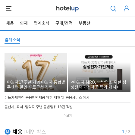
채용
인재
업계소식
구매/견적
부동산
업계소식
야놀자17주년 기념 야놀자 통합발
<야놀자 MRO, 숙박업소 위한 삼
주센터 할인 프로모션 진행
성전자 가전제품 특가 개시>
야놀자제휴점 금융혜택제공 위한 제휴 및 금융서비스 게시
울산시, 피서․행락지 주변 불법행위 19건 적발
더보기
채용
메인박스
1
/
3