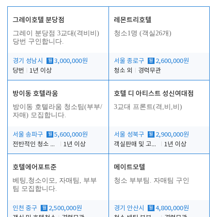
그레이호텔 분당점
레몬트리호텔
그레이 분당점 3교대(격비비)
청소1명 (객실26개)
당번 구인합니다.
경기 성남시
월
3,000,000원
서울 종로구
월
2,600,000원
당번
1년 이상
청소 외
경력무관
방이동 호텔라움
호텔 디 아티스트 성신여대점
방이동 호텔라움 청소팀(부부/
3교대 프론트(격,비,비)
자매) 모집합니다.
서울 송파구
월
5,600,000원
서울 성북구
월
2,900,000원
전반적인 청소 업무(객실청소.객실정리)
1년 이상
객실판매 및 고객응대
1년 이상
호텔에어포트준
메이트모텔
베팅,청소이모, 자매팀, 부부
청소 부부팀. 자매팀 구인
팀 모집합니다.
인천 중구
월
2,500,000원
경기 안산시
월
4,800,000원