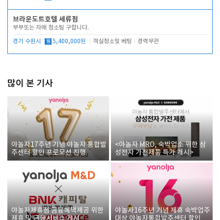
브라운도트호텔 세류점
부부또는 자매 청소팀 구합니다.
경기 수원시
월
5,400,000원
객실청소및 베팅
경력무관
많이 본 기사
야놀자17주년 기념 야놀자 통합발
<야놀자 MRO, 숙박업소 위한 삼
주센터 할인 프로모션 진행
성전자 가전제품 특가 개시>
야놀자제휴점 금융혜택제공 위한
야놀자16주년 기념 제휴 숙박업주
제휴 및 금융서비스 게시
대상 야놀자통합발주센터 할인쿠