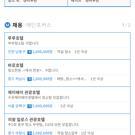
청소 외
경력무관
메이드
경력무관
채용
메인포커스
1
/
2
루루호텔
부부청소팀 구합니다
인천 남동구
월
2,600,000원
객실 청소
1년 이상
바로호텔
청소한분..<캐셔 한분>.. 구합니다.
경기 하남시
월
2,600,000원
베팅.,청소<<캐셔 모셔봅니다.
1년 이상
제이베이 관광호텔
수유제이베이호텔에서 청소팀 모집합니다
서울 강북구
월
5,600,000원
1년 이상
의왕 밀로스 관광호텔
주1회 휴무 청소 부부팀, 3교대 당번 모집합니다.
경기 의왕시
월
2,500,000원
객실 청소업무
1년 이상