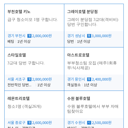
부천호텔 키노
그레이호텔 분당점
급구 청소이모 1명 구합니다.
그레이 분당점 3교대(격비비)
당번 구인합니다.
경기 부천시
월
2,800,000원
경기 성남시
월
3,000,000원
베팅
1년 이상
당번
1년 이상
스타일호텔
아스트로호텔
3교대 당번 구합니다.
부부청소팀 모집 (매주1회휴
무/식사제공)
서울 서초구
월
2,800,000원
경기 용인시
월
2,400,000원
전반적인 당번업무
1년 이상
객실청소
1년 이상
레몬트리호텔
수원 블루호텔
청소1명 (객실26개)
수원 블루호텔에서 부부 자매
팀찾아요
서울 종로구
월
2,600,000원
경기 수원시
시
2,500,000원