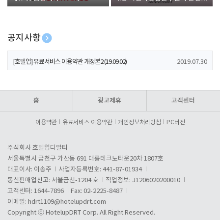
폰 증정
공지사항
[호텔업] 개인정보 처리방침 개정본1 (19.09.02)
2019.07.30
[호텔업] 유료서비스 이용약관 개정본2 (19.09.02)
2019.07.30
[호텔업] 개인정보 처리방침 개정본2 (19.09.02)
2019.07.30
홈
광고제휴
고객센터
이용약관
유료서비스 이용약관
개인정보처리방침
PC버전
주식회사 호텔업디알티
서울특별시 금천구 가산동 691 대륭테크노타운20차 1807호
대표이사: 이송주
사업자등록번호: 441-87-01934
통신판매업신고: 서울금천-1204 호
직업정보: J1206020200010
고객센터: 1644-7896
Fax: 02-2225-8487
이메일:
hdrt1109@hotelupdrt.com
Copyright ⓒ HotelupDRT Corp. All Right Reserved.