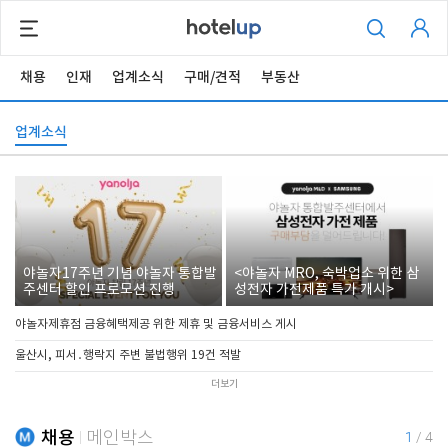
채용
인재
업계소식
구매/견적
부동산
업계소식
야놀자17주년 기념 야놀자 통합발
<야놀자 MRO, 숙박업소 위한 삼
주센터 할인 프로모션 진행
성전자 가전제품 특가 개시>
야놀자제휴점 금융혜택제공 위한 제휴 및 금융서비스 게시
울산시, 피서․행락지 주변 불법행위 19건 적발
더보기
채용
메인박스
1
/
4