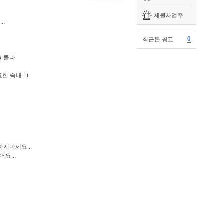
체불사업주
..
0
최근본 공고
을 몰라
 속내...)
지마세요...
요...