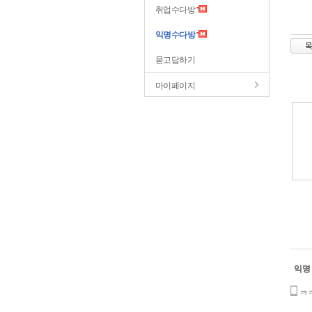
취업수다방
익명수다방
묻고답하기
마이페이지