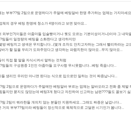
는 부부??팀 2팀으로 운영하다가 주말에 베팅알바 한명 추가하는 업체는 가지마세요.
업체의 경우 베팅 한명에 청소가 4명이라고 보면 맞아요...
 외부인?(이들은 아줌마들 입술빵이거나 뭣도 모르는 기본이성이거나)이야 그 내막
??팀들이 일정량의 베팅을 소화한다고 생각하지만
몇방 베팅치고 생색은 무지합니다...(몇개 조차도 안치고자하는 그래서 빨리하라는 교묘한
바가 할 일을 우리가 도와주었다고 생각하는 파렴치한이 많아요...무지 많아요...
이 직접 할 말을 자식시켜서 말하는 것처럼
?팀들의 구성원중 1인인 아줌마들 요구사항 무시못합니다...베팅 죽읍니다...
들 생리인 우리만 아니면 된다는 식으로 입으로만 일하는 것이 짜증납니다...
?팀 2팀으로 운영하다가 주말에만 베팅알바 부르는 업체는 알바오라고 전화 좀 제발 하
힘들지만 묻지도 않았는데 베팅3개 쳤다고 자진하여 신고하는 남편???들도 꼴보기 싫어
?팀 2팀이 뭐라한들 개의치 않는 분들만 지원하세요...그래도 짜증은 날겁니다...
 거의 부부??팀이라 베팅들이 정신적으로 육체적으로 고달픈 시기인가 봅니다...