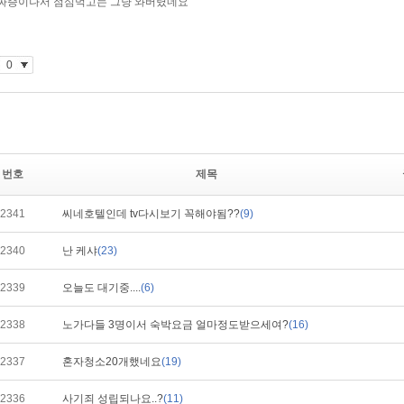
번호
제목
2341
씨네호텔인데 tv다시보기 꼭해야됨??
(9)
2340
난 케샤
(23)
2339
오늘도 대기중....
(6)
2338
노가다들 3명이서 숙박요금 얼마정도받으세여?
(16)
2337
혼자청소20개했네요
(19)
2336
사기죄 성립되나요..?
(11)