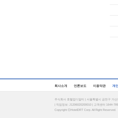
회사소개
언론보도
이용약관
개
주식회사 호텔업디알티 | 서울특별시 금천구 가산동 69
| 직업정보: J1206020200010 | 고객센터 1644-7896 
Copyright ⓒHotelDRT Corp. All Right Reserved.