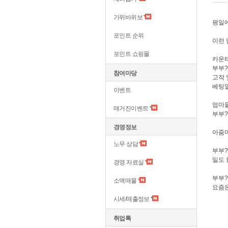
가위바위보
평일에
포인트 순위
이런 
포인트 쇼핑몰
카운터
부부
참여마당
고작 
베팅알
이벤트
엄마들
매거진이벤트
부부?
경영정보
아줌마
노무 상담
부부?
일도 
경영 자료실
부부?
소액매물
요즘은
시세/매출정보
취업톡