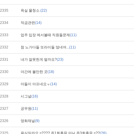
2335
욕실 물청소.
(22)
2334
적금관련
(14)
2333
업주 입장 에서볼때 직원들문제
(11)
2332
참 노가다들 또라이들 많네여...
(11)
2331
내가 잘못한게 멀까요?
(23)
2330
야간에 볼만한 곳
(18)
2329
아들이 아프네요ㅜ
(14)
2328
시그널
(16)
2327
공무원
(11)
2326
영화채널
(9)
2325
욕심일까요 >???? 주1회휴뮤 아님 주3회휴무 >??
(26)