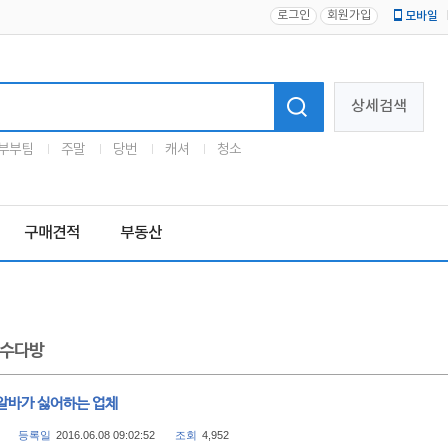
로그인
회원가입
모바일
로고
상세검색
부부팀
주말
당번
캐셔
청소
구매견적
부동산
수다방
알바가 싫어하는 업체
등록일
2016.06.08 09:02:52
조회
4,952