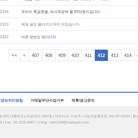
2324
두바이 특급호텔, 숙식제공에 월 50만원지급
(16)
2323
해당 글은 블라인드처리 되었습니다.
2322
이런 당번도 있다
(19)
<<
<
407
408
409
410
411
412
413
414
인정보처리방침
이메일무단수집거부
제휴/광고문의
1 대륭테크노타운20차 1807호 | 대표이사: 이송주 | 사업자등록번호: 441-87-01934 | 
| Fax : 02-2225-8487 | 이메일 :
hdrt1109@hotelupdrt.com