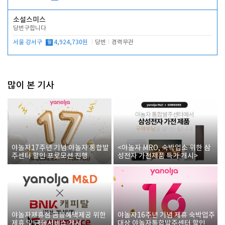
소설스미스
당번구합니다
서울 강서구
월
4,924,730원
당번
경력무관
많이 본 기사
야놀자17주년 기념 야놀자 통합발
<야놀자 MRO, 숙박업소 위한 삼
주센터 할인 프로모션 진행
성전자 가전제품 특가 개시>
야놀자제휴점 금융혜택제공 위한
야놀자16주년 기념 제휴 숙박업주
제휴 및 금융서비스 게시
대상 야놀자통합발주센터 할인쿠