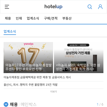
채용
인재
업계소식
구매/견적
부동산
업계소식
야놀자17주년 기념 야놀자 통합발
<야놀자 MRO, 숙박업소 위한 삼
주센터 할인 프로모션 진행
성전자 가전제품 특가 개시>
야놀자제휴점 금융혜택제공 위한 제휴 및 금융서비스 게시
울산시, 피서․행락지 주변 불법행위 19건 적발
더보기
채용
메인박스
1
/
6