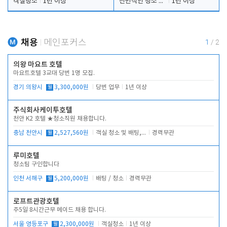
객실청소
1년 이상
전반적인 청소 업무(객실청소.객실정리)
1년 이상
채용
메인포커스
1
/
2
의왕 마요트 호텔
마요트호텔 3교대 당번 1명 모집.
경기 의왕시
월
3,300,000원
당번 업무
1년 이상
주식회사케이투호텔
천안 K2 호텔 ★청소직원 채용합니다.
충남 천안시
월
2,527,560원
객실 청소 및 배팅, 주변 시설 청소
경력무관
루미호텔
청소팀 구인합니다
인천 서해구
월
5,200,000원
배팅 / 청소
경력무관
로프트관광호텔
주5일 8시간근무 메이드 채용 합니다.
서울 영등포구
월
2,300,000원
객실청소
1년 이상