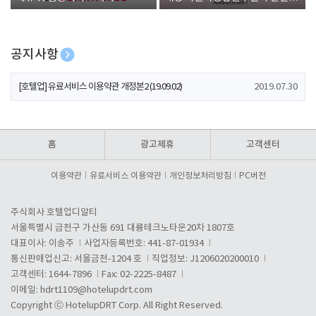
폰 증정
공지사항
[호텔업] 개인정보 처리방침 개정본1 (19.09.02)
2019.07.30
[호텔업] 유료서비스 이용약관 개정본2 (19.09.02)
2019.07.30
[호텔업] 개인정보 처리방침 개정본2 (19.09.02)
2019.07.30
홈
광고제휴
고객센터
이용약관
유료서비스 이용약관
개인정보처리방침
PC버전
주식회사 호텔업디알티
서울특별시 금천구 가산동 691 대륭테크노타운20차 1807호
대표이사: 이송주
사업자등록번호: 441-87-01934
통신판매업신고: 서울금천-1204 호
직업정보: J1206020200010
고객센터: 1644-7896
Fax: 02-2225-8487
이메일:
hdrt1109@hotelupdrt.com
Copyright ⓒ HotelupDRT Corp. All Right Reserved.