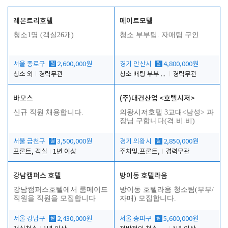
레몬트리호텔
메이트모텔
청소1명 (객실26개)
청소 부부팀. 자매팀 구인
서울 종로구
월
2,600,000원
경기 안산시
월
4,800,000원
청소 외
경력무관
청소 배팅 부부 구합니다
경력무관
바모스
(주)대건산업 <호텔시저>
신규 직원 채용합니다.
의왕시저호텔 3교대<남성> 과
장님 구합니다(격.비.비)
서울 금천구
월
3,500,000원
경기 의왕시
월
2,850,000원
프론트, 객실
1년 이상
주차및.프론트,
경력무관
강남캠퍼스 호텔
방이동 호텔라움
강남캠퍼스호텔에서 룸메이드
방이동 호텔라움 청소팀(부부/
직원을 직원을 모집합니다
자매) 모집합니다.
서울 강남구
월
2,430,000원
서울 송파구
월
5,600,000원